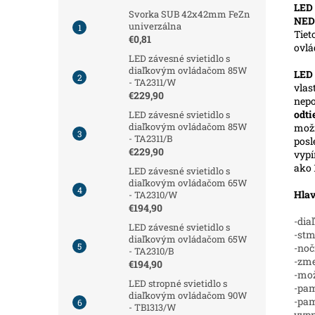
LED 
Svorka SUB 42x42mm FeZn
NED
univerzálna
Tiet
€0,81
ovl
LED závesné svietidlo s
diaľkovým ovládačom 85W
LED
- TA2311/W
vlas
€229,90
nepo
odt
LED závesné svietidlo s
diaľkovým ovládačom 85W
možn
- TA2311/B
posl
€229,90
vypí
ako 
LED závesné svietidlo s
diaľkovým ovládačom 65W
Hlav
- TA2310/W
€194,90
-dia
LED závesné svietidlo s
-stm
diaľkovým ovládačom 65W
-noč
- TA2310/B
-zme
€194,90
-mož
LED stropné svietidlo s
-pam
diaľkovým ovládačom 90W
-pam
- TB1313/W
vypn