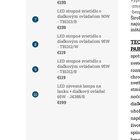
€159
-zm
LED stropné svietidlo s
-bez
diaľkovým ovládačom 90W
Širo
- TB1313/B
najú
€159
inšt
LED stropné svietidlo s
TE
diaľkovým ovládačom 95W
- TB1312/W
PA
€119
spot
LED stropné svietidlo s
svet
diaľkovým ovládačom 95W
roz
- TB1312/B
chro
€119
svet
LED závesná lampa na
stmi
lanku + diaľkový ovládač
nočn
65W - J4388/B
€199
diaľ
uhol
napä
živo
spín
hmot