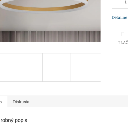
Detailné
TLA
s
Diskusia
robný popis