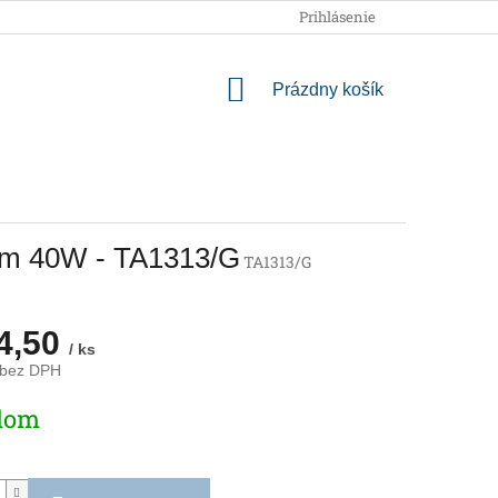
OBCHODNÉ PODMIENKY
PODMIENKY OCHRANY OSOBNÝCH
Prihlásenie
NÁKUPNÝ
Prázdny košík
KOŠÍK
čom 40W - TA1313/G
TA1313/G
4,50
/ ks
 bez DPH
ová
dom