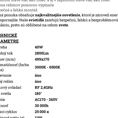
ena režimov pomocou vypínača
pečná a ľahká montáž
ká ponuka obsahuje
najkvalitnejšie osvetlenie
, ktoré je zároveň ene
spornejšie. Naše
svietidlá
zaisťujú bezpečnú, ľahkú a bezproblémov
aláciu, preto sú obľúbené na celom
svete
.
CHNICKÉ
RAMETRE
reba
40W
elný tok
2800Lm
mer (mm)
499x170
matičnosť (farba
3000K - 6500K
la)
evanie
áno
ý režim
áno
kový ovládač
RF 2,4GHz
 svetla
180°
tie
AC170 - 265V
tnosť
30 000h
ací cyklus
25 000 x
nosť netto (g)
1100