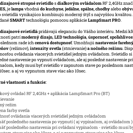
dizajnové stropné svietidlo
s
diaľkovým ovládačom
RF 2,4GHz znač
ES,
je
lampa
vhodná
do kuchyne
,
jedálne
,
spálne, chodby
alebo
obýv
o svietidlá vynikajúco kombinujú moderný štýl s najvyššou kvalitou
ádané
SMART
technológiu pomocou aplikácie
LampSmart PRO
.
dizajnové svietidlá
pridávajú eleganciu do Vášho interiéru.
Medzi kľ
tnosti patrí
moderný dizajn
,
LED technológia
,
úspornosť
,
spoľahlivos
slednom rade ich
cenová dostupnosť
. Umožňujú
nastavenie farebn
ieňov
(režimov),
intenzity svetla
(stmievanie)
a nočného režimu
. Dis
osťou ovládania viacerých svietidiel jedným ovládačom. Svietidlo s
edné nastavenie po vypnutí ovládačom, ale aj posledné nastavenie pr
načom, kedy musí byť svietidlo v zapnutom stave po poslednom nast
10sec. a aj vo vypnutom stave viac ako 10sec.
né vlastnosti a funkcie:
ľkový ovládač RF 2,4GHz + aplikácia LampSmart Pro (BT)
ievanie
ný režim
na farby svetla
nosť ovládania viacerých svietidiel jedným ovládačom
äť posledného nastavenia po vypnutí ( aj vypínačom, aj ovládačom )
äť posledného nastavenia pri ovládaní vypínačom - svietidlo musí b
utom stave viac ako 10sec. a aj v zapnutom stave viac ako 10sec