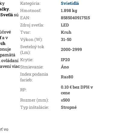
ky
Kategória
:
Svietidlá
ačky
.
Hmotnosť
:
1.898 kg
.
Svetlá
sú
EAN
:
8585040917515
Zdroj svetla
:
LED
účové
Tvar
:
Kruh
ť
a v
Výkon (W)
:
31-50
ých
Svetelný tok
ponuje
2000-2999
(Lm)
:
i pamätá
Krytie
:
IP20
i ovládaní
avení viac
Stmievanie
:
Áno
Index podania
Ra≥80
farieb
:
0.10 € bez DPH v
RP
:
cene
Rozmer (mm)
:
≤500
Typ inštalácie
:
Stropné
yť vo