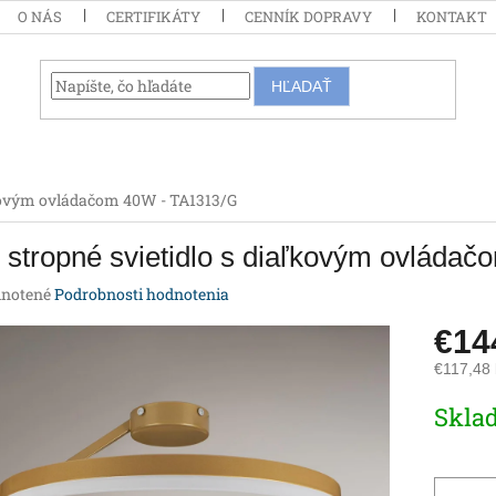
O NÁS
CERTIFIKÁTY
CENNÍK DOPRAVY
KONTAKT
HĽADAŤ
ľkovým ovládačom 40W - TA1313/G
stropné svietidlo s diaľkovým ovláda
rné
notené
Podrobnosti hodnotenia
enie
€14
tu
€117,48
Jednotk
Skla
cena:
iek.