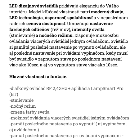
LED
dizajnové svietidlá
pridávajú eleganciu do Vášho
interiéru.
Medzi kľúčové vlastnosti patrí
moderný dizajn
,
LED technológia
,
úspornosť
,
spoľahlivosť
a v neposlednom
rade ich
cenová dostupnosť
. Umožňujú
nastavenie
farebných odtieňov
(režimov),
intenzity svetla
(stmievanie)
a nočného režimu
. Disponuje možnosťou
ovládania viacerých svietidiel jedným ovládačom. Svietidlo
si pamätá posledné nastavenie po vypnutí ovládačom, ale
aj posledné nastavenie pri ovládaní vypínačom, kedy musí
byť svietidlo v zapnutom stave po poslednom nastavení
viac ako 10sec. a aj vo vypnutom stave viac ako 10sec.
Hlavné vlastnosti a funkcie:
-diaľkový ovládač RF 2,4GHz + aplikácia LampSmart Pro
(BT)
-stmievanie
-nočný režim
-zmena farby svetla
-možnosť ovládania viacerých svietidiel jedným ovládačom
-pamäť posledného nastavenia po vypnutí ( aj vypínačom,
aj ovládačom )
-pamäť posledného nastavenia pri ovládaní vypínačom -