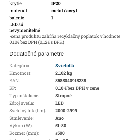
krytie
IP20
materiál
metal / acryl
balenie
1
LED sú
nevymeniteľné
-cena produktu zahŕňa recyklačný poplatok v hodnote
0,10€ bez DPH (0,12€ s DPH)
Dodatočné parametre
Kategória
:
Svietidlá
Hmotnosť
:
2.162 kg
EAN
:
8585040915238
RP
:
0.10 € bez DPH v cene
Typ inštalácie
:
Stropné
Zdroj svetla
:
LED
Svetelný tok (Lm)
:
2000-2999
Stmievanie
:
Áno
Výkon (W)
:
51-80
Rozmer (mm)
:
≤500