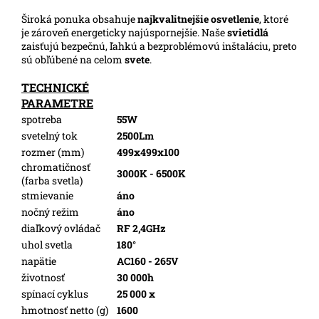
Široká ponuka obsahuje
najkvalitnejšie osvetlenie
, ktoré
je zároveň energeticky najúspornejšie. Naše
svietidlá
zaisťujú bezpečnú, ľahkú a bezproblémovú inštaláciu, preto
sú obľúbené na celom
svete
.
TECHNICKÉ
PARAMETRE
spotreba
55W
svetelný tok
2500Lm
rozmer (mm)
499x499x100
chromatičnosť
3000K - 6500K
(farba svetla)
stmievanie
áno
nočný režim
áno
diaľkový ovládač
RF 2,4GHz
uhol svetla
180°
napätie
AC160 - 265V
životnosť
30 000h
spínací cyklus
25 000 x
hmotnosť netto (g)
1600