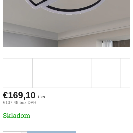
€169,10
/ ks
€137,48 bez DPH
Jednotková
Skladom
cena: