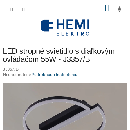
Prejsť
NÁKU
na
obsah
KOŠÍK
LED stropné svietidlo s diaľkovým
ovládačom 55W - J3357/B
J3357/B
Priemerné
Neohodnotené
Podrobnosti hodnotenia
hodnotenie
produktu
je
0,0
z
5
hviezdičiek.