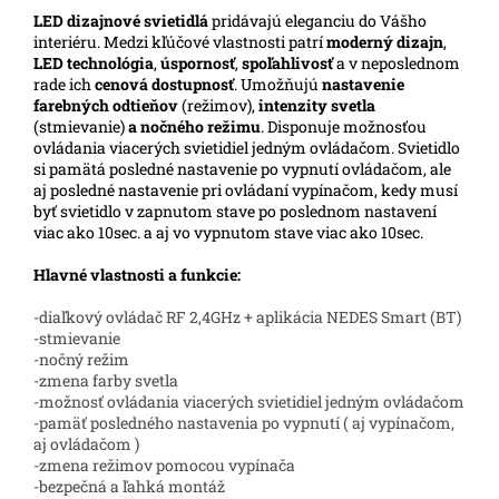
LED
dizajnové svietidlá
pridávajú eleganciu do Vášho
interiéru. Medzi kľúčové vlastnosti patrí
moderný dizajn
,
LED technológia
,
úspornosť
,
spoľahlivosť
a v neposlednom
rade ich
cenová dostupnosť
. Umožňujú
nastavenie
farebných odtieňov
(režimov),
intenzity svetla
(stmievanie)
a nočného režimu
. Disponuje možnosťou
ovládania viacerých svietidiel jedným ovládačom. Svietidlo
si pamätá posledné nastavenie po vypnutí ovládačom, ale
aj posledné nastavenie pri ovládaní vypínačom, kedy musí
byť svietidlo v zapnutom stave po poslednom nastavení
viac ako 10sec. a aj vo vypnutom stave viac ako 10sec.
Hlavné vlastnosti a funkcie:
-diaľkový ovládač RF 2,4GHz + aplikácia NEDES Smart (BT)
-stmievanie
-nočný režim
-zmena farby svetla
-možnosť ovládania viacerých svietidiel jedným ovládačom
-pamäť posledného nastavenia po vypnutí ( aj vypínačom,
aj ovládačom )
-zmena režimov pomocou vypínača
-bezpečná a ľahká montáž