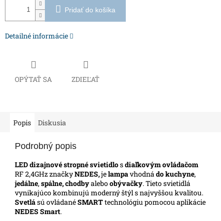
Pridať do košíka
Detailné informácie
OPÝTAŤ SA
ZDIEĽAŤ
Popis
Diskusia
Podrobný popis
LED dizajnové stropné svietidlo
s
diaľkovým ovládačom
RF 2,4GHz značky
NEDES,
je
lampa
vhodná
do kuchyne
,
jedálne
,
spálne, chodby
alebo
obývačky
. Tieto svietidlá
vynikajúco kombinujú moderný štýl s najvyššou kvalitou.
Svetlá
sú ovládané
SMART
technológiu pomocou aplikácie
NEDES Smart
.