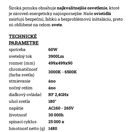
Široká ponuka obsahuje
najkvalitnejšie osvetlenie
, ktoré
je zároveň energeticky najúspornejšie. Naše
svietidlá
zaisťujú bezpečnú, ľahkú a bezproblémovú inštaláciu, preto
sú obľúbené na celom
svete
.
TECHNICKÉ
PARAMETRE
spotreba
60W
svetelný tok
3900Lm
rozmer (mm)
499x499x90
chromatičnosť
3000K - 6500K
(farba svetla)
stmievanie
áno
nočný režim
áno
diaľkový ovládač
RF 2,4GHz
uhol svetla
180°
napätie
AC160 - 265V
životnosť
30 000h
spínací cyklus
25 000 x
hmotnosť netto (g)
1480