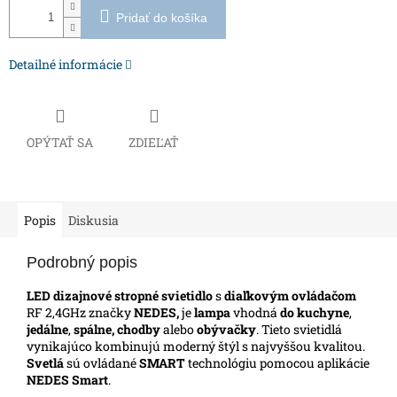
Pridať do košíka
Detailné informácie
OPÝTAŤ SA
ZDIEĽAŤ
Popis
Diskusia
Podrobný popis
LED dizajnové stropné svietidlo
s
diaľkovým ovládačom
RF 2,4GHz značky
NEDES,
je
lampa
vhodná
do kuchyne
,
jedálne
,
spálne, chodby
alebo
obývačky
. Tieto svietidlá
vynikajúco kombinujú moderný štýl s najvyššou kvalitou.
Svetlá
sú ovládané
SMART
technológiu pomocou aplikácie
NEDES Smart
.