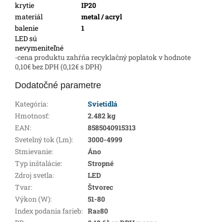
krytie
IP20
materiál
metal / acryl
balenie
1
LED sú
nevymeniteľné
-cena produktu zahŕňa recyklačný poplatok v hodnote
0,10€ bez DPH (0,12€ s DPH)
Dodatočné parametre
Kategória
:
Svietidlá
Hmotnosť
:
2.482 kg
EAN
:
8585040915313
Svetelný tok (Lm)
:
3000-4999
Stmievanie
:
Áno
Typ inštalácie
:
Stropné
Zdroj svetla
:
LED
Tvar
:
Štvorec
Výkon (W)
:
51-80
Index podania farieb
:
Ra≥80