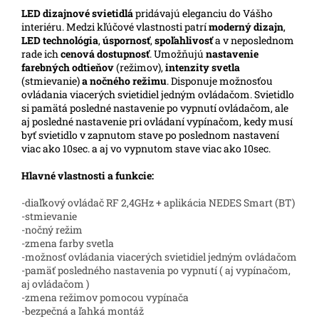
LED
dizajnové svietidlá
pridávajú eleganciu do Vášho
interiéru. Medzi kľúčové vlastnosti patrí
moderný dizajn
,
LED technológia
,
úspornosť
,
spoľahlivosť
a v neposlednom
rade ich
cenová dostupnosť
. Umožňujú
nastavenie
farebných odtieňov
(režimov),
intenzity svetla
(stmievanie)
a nočného režimu
. Disponuje možnosťou
ovládania viacerých svietidiel jedným ovládačom. Svietidlo
si pamätá posledné nastavenie po vypnutí ovládačom, ale
aj posledné nastavenie pri ovládaní vypínačom, kedy musí
byť svietidlo v zapnutom stave po poslednom nastavení
viac ako 10sec. a aj vo vypnutom stave viac ako 10sec.
Hlavné vlastnosti a funkcie:
-diaľkový ovládač RF 2,4GHz + aplikácia NEDES Smart (BT)
-stmievanie
-nočný režim
-zmena farby svetla
-možnosť ovládania viacerých svietidiel jedným ovládačom
-pamäť posledného nastavenia po vypnutí ( aj vypínačom,
aj ovládačom )
-zmena režimov pomocou vypínača
-bezpečná a ľahká montáž