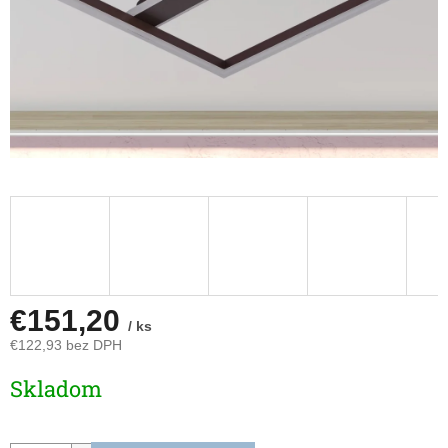
€151,20
/ ks
€122,93 bez DPH
Jednotková
Skladom
cena: