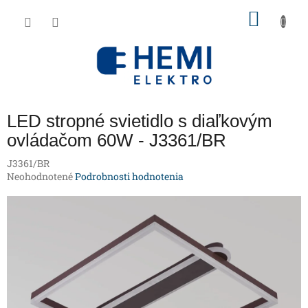
Prejsť
NÁKU
na
obsah
KOŠÍK
LED stropné svietidlo s diaľkovým
ovládačom 60W - J3361/BR
J3361/BR
Priemerné
Neohodnotené
Podrobnosti hodnotenia
hodnotenie
produktu
je
0,0
z
5
hviezdičiek.