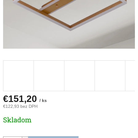
€151,20
/ ks
€122,93 bez DPH
Jednotková
Skladom
cena: