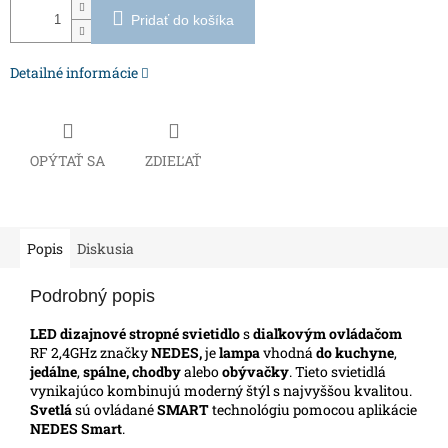
Pridať do košíka
Detailné informácie
OPÝTAŤ SA
ZDIEĽAŤ
Popis
Diskusia
Podrobný popis
LED dizajnové stropné svietidlo
s
diaľkovým ovládačom
RF 2,4GHz značky
NEDES,
je
lampa
vhodná
do kuchyne
,
jedálne
,
spálne, chodby
alebo
obývačky
. Tieto svietidlá
vynikajúco kombinujú moderný štýl s najvyššou kvalitou.
Svetlá
sú ovládané
SMART
technológiu pomocou aplikácie
NEDES Smart
.