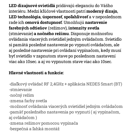
LED
dizajnové svietidlá
pridávajú eleganciu do Vášho
interiéru. Medzi kľúčové vlastnosti patrí
moderný dizajn
,
LED technológia
,
úspornosť
,
spoľahlivosť
a v neposlednom
rade ich
cenová dostupnosť
. Umožňujú
nastavenie
farebných odtieňov
(režimov),
intenzity svetla
(stmievanie)
a nočného režimu
. Disponuje možnosťou
ovládania viacerých svietidiel jedným ovládačom. Svietidlo
si pamätá posledné nastavenie po vypnutí ovládačom, ale
aj posledné nastavenie pri ovládaní vypínačom, kedy musí
byť svietidlo v zapnutom stave po poslednom nastavení
viac ako 10sec. a aj vo vypnutom stave viac ako 10sec.
Hlavné vlastnosti a funkcie:
-diaľkový ovládač RF 2,4GHz + aplikácia NEDES Smart (BT)
-stmievanie
-nočný režim
-zmena farby svetla
-možnosť ovládania viacerých svietidiel jedným ovládačom
-pamäť posledného nastavenia po vypnutí ( aj vypínačom,
aj ovládačom )
-zmena režimov pomocou vypínača
-bezpečná a ľahká montáž