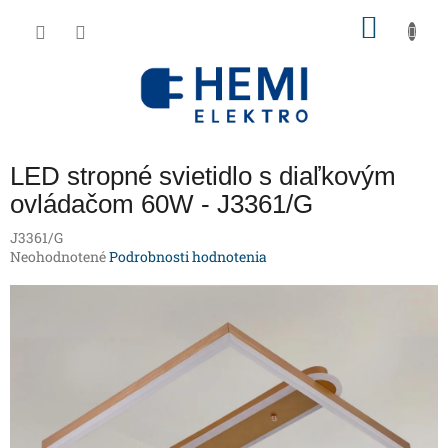
Prejsť
NÁKU
na
obsah
KOŠÍK
LED stropné svietidlo s diaľkovým
ovládačom 60W - J3361/G
J3361/G
Priemerné
Neohodnotené
Podrobnosti hodnotenia
hodnotenie
produktu
je
0,0
z
5
hviezdičiek.