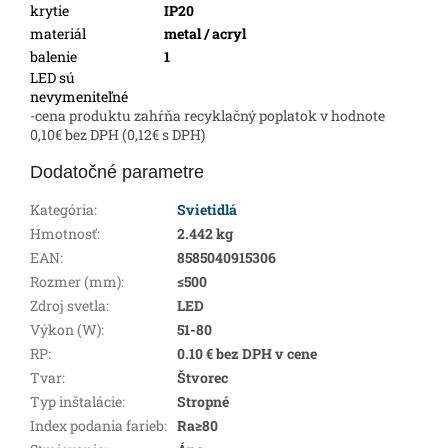
krytie
IP20
materiál
metal / acryl
balenie
1
LED sú
nevymeniteľné
-cena produktu zahŕňa recyklačný poplatok v hodnote
0,10€ bez DPH (0,12€ s DPH)
Dodatočné parametre
Kategória
:
Svietidlá
Hmotnosť
:
2.442 kg
EAN
:
8585040915306
Rozmer (mm)
:
≤500
Zdroj svetla
:
LED
Výkon (W)
:
51-80
RP
:
0.10 € bez DPH v cene
Tvar
:
Štvorec
Typ inštalácie
:
Stropné
Index podania farieb
:
Ra≥80