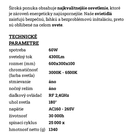
Široká ponuka obsahuje
najkvalitnejšie osvetlenie
, ktoré
je zároveň energeticky najúspornejšie. Naše
svietidlá
zaisťujú bezpečnú, ľahkú a bezproblémovú inštaláciu, preto
sú obľúbené na celom
svete
.
TECHNICKÉ
PARAMETRE
spotreba
60W
svetelný tok
4300Lm
rozmer (mm)
600x300x100
chromatičnosť
3000K - 6500K
(farba svetla)
stmievanie
áno
nočný režim
áno
diaľkový ovládač
RF 2,4GHz
uhol svetla
180°
napätie
AC160 - 265V
životnosť
30 000h
spínací cyklus
25 000 x
hmotnosť netto (g)
1340