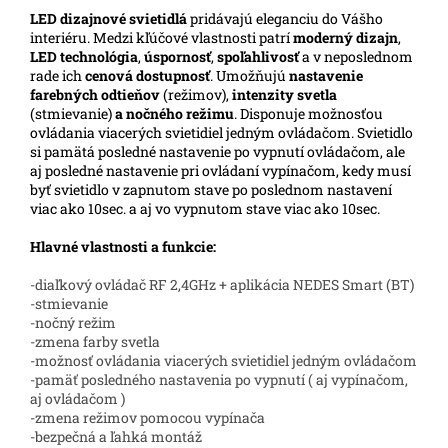
LED
dizajnové svietidlá
pridávajú eleganciu do Vášho
interiéru. Medzi kľúčové vlastnosti patrí
moderný dizajn
,
LED technológia
,
úspornosť
,
spoľahlivosť
a v neposlednom
rade ich
cenová dostupnosť
. Umožňujú
nastavenie
farebných odtieňov
(režimov),
intenzity svetla
(stmievanie)
a nočného režimu
. Disponuje možnosťou
ovládania viacerých svietidiel jedným ovládačom. Svietidlo
si pamätá posledné nastavenie po vypnutí ovládačom, ale
aj posledné nastavenie pri ovládaní vypínačom, kedy musí
byť svietidlo v zapnutom stave po poslednom nastavení
viac ako 10sec. a aj vo vypnutom stave viac ako 10sec.
Hlavné vlastnosti a funkcie:
-diaľkový ovládač RF 2,4GHz + aplikácia NEDES Smart (BT)
-stmievanie
-nočný režim
-zmena farby svetla
-možnosť ovládania viacerých svietidiel jedným ovládačom
-pamäť posledného nastavenia po vypnutí ( aj vypínačom,
aj ovládačom )
-zmena režimov pomocou vypínača
-bezpečná a ľahká montáž