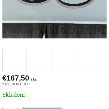
€167,50
/ ks
€136,18 bez DPH
Jednotková
Skladom
cena: