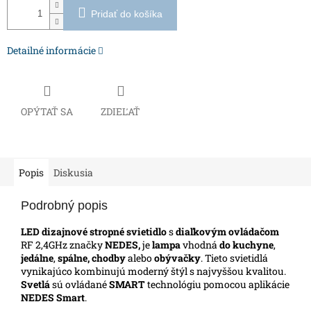
Pridať do košíka
Detailné informácie
OPÝTAŤ SA
ZDIEĽAŤ
Popis
Diskusia
Podrobný popis
LED dizajnové stropné svietidlo
s
diaľkovým ovládačom
RF 2,4GHz značky
NEDES,
je
lampa
vhodná
do kuchyne
,
jedálne
,
spálne, chodby
alebo
obývačky
. Tieto svietidlá
vynikajúco kombinujú moderný štýl s najvyššou kvalitou.
Svetlá
sú ovládané
SMART
technológiu pomocou aplikácie
NEDES Smart
.