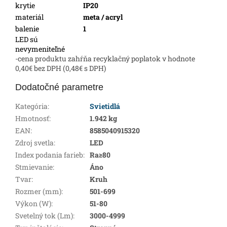
krytie
IP20
materiál
meta / acryl
balenie
1
LED sú
nevymeniteľné
-cena produktu zahŕňa recyklačný poplatok v hodnote
0,40€ bez DPH (0,48€ s DPH)
Dodatočné parametre
Kategória
:
Svietidlá
Hmotnosť
:
1.942 kg
EAN
:
8585040915320
Zdroj svetla
:
LED
Index podania farieb
:
Ra≥80
Stmievanie
:
Áno
Tvar
:
Kruh
Rozmer (mm)
:
501-699
Výkon (W)
:
51-80
Svetelný tok (Lm)
:
3000-4999