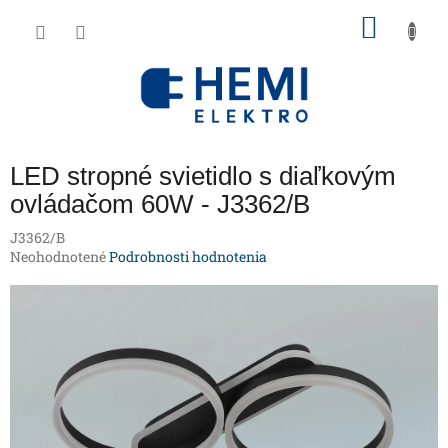
Prejsť
NÁKU
na
obsah
KOŠÍK
LED stropné svietidlo s diaľkovým
ovládačom 60W - J3362/B
J3362/B
Priemerné
Neohodnotené
Podrobnosti hodnotenia
hodnotenie
produktu
je
0,0
z
5
hviezdičiek.