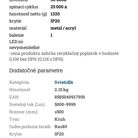
spínací cyklus
25 000 x
hmotnosť netto (g)
1320
krytie
IP20
materiál
metal / acryl
balenie
1
LED sú
nevymeniteľné
-cena produktu zahŕňa recyklačný poplatok v hodnote
0,10€ bez DPH (0,12€ s DPH)
Dodatočné parametre
Kategória
:
Svietidlá
Hmotnosť
:
2.15 kg
EAN
:
8585040917959
Svetelný tok (Lm)
:
5000-9999
Rozmer (mm)
:
≤500
Tvar
:
Kruh
Index podania farieb
:
Ra≥80
Krytie
:
IP20