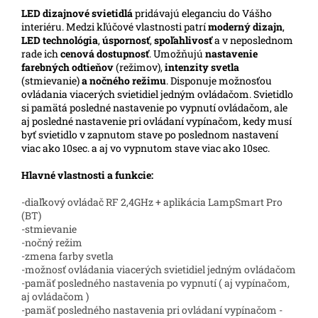
LED
dizajnové svietidlá
pridávajú eleganciu do Vášho
interiéru.
Medzi kľúčové vlastnosti patrí
moderný dizajn
,
LED technológia
,
úspornosť
,
spoľahlivosť
a v neposlednom
rade ich
cenová dostupnosť
. Umožňujú
nastavenie
farebných odtieňov
(režimov),
intenzity svetla
(stmievanie)
a nočného režimu
. Disponuje možnosťou
ovládania viacerých svietidiel jedným ovládačom. Svietidlo
si pamätá posledné nastavenie po vypnutí ovládačom, ale
aj posledné nastavenie pri ovládaní vypínačom, kedy musí
byť svietidlo v zapnutom stave po poslednom nastavení
viac ako 10sec. a aj vo vypnutom stave viac ako 10sec.
Hlavné vlastnosti a funkcie:
-diaľkový ovládač RF 2,4GHz + aplikácia LampSmart Pro
(BT)
-stmievanie
-nočný režim
-zmena farby svetla
-možnosť ovládania viacerých svietidiel jedným ovládačom
-pamäť posledného nastavenia po vypnutí ( aj vypínačom,
aj ovládačom )
-pamäť posledného nastavenia pri ovládaní vypínačom -