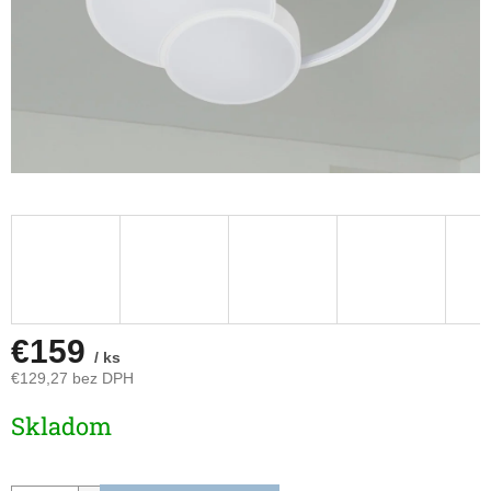
€159
/ ks
€129,27 bez DPH
Jednotková
Skladom
cena: