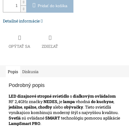
Pridať do košíka
Detailné informácie
OPÝTAŤ SA
ZDIEĽAŤ
Popis
Diskusia
Podrobný popis
LED dizajnové stropné svietidlo
s
diaľkovým ovládačom
RF 2,4GHz značky
NEDES,
je
lampa
vhodná
do kuchyne
,
jedálne
,
spálne, chodby
alebo
obývačky
.
Tieto svietidlá
vynikajúco kombinujú moderný štýl s najvyššou kvalitou.
Svetlá
sú ovládané
SMART
technológiu pomocou aplikácie
LampSmart PRO
.