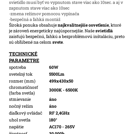
svietidlo musí byť vo vypnutom stave viac ako 10sec. a aj v
zapnutom stave viac ako 10sec
-zmena režimov pomocou vypínača
-bezpečná a ľahká montáž
Široká ponuka obsahuje
najkvalitnejšie osvetlenie
, ktoré
je zároveň energeticky najúspornejšie. Naše
svietidlá
zaisťujú bezpečnú, ľahkú a bezproblémovú inštaláciu, preto
sú obľúbené na celom
svete
.
TECHNICKÉ
PARAMETRE
spotreba
60W
svetelný tok
5500Lm
rozmer (mm)
499x430x50
chromatičnosť
3000K - 6500K
(farba svetla)
stmievanie
áno
nočný režim
áno
diaľkový ovládač
RF 2,4GHz
uhol svetla
180°
napätie
AC170 - 265V
životnosť
30 000h