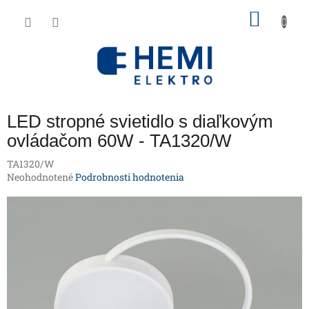
Prejsť
NÁKU
na
obsah
KOŠÍK
LED stropné svietidlo s diaľkovým
ovládačom 60W - TA1320/W
TA1320/W
Priemerné
Neohodnotené
Podrobnosti hodnotenia
hodnotenie
produktu
je
0,0
z
5
hviezdičiek.