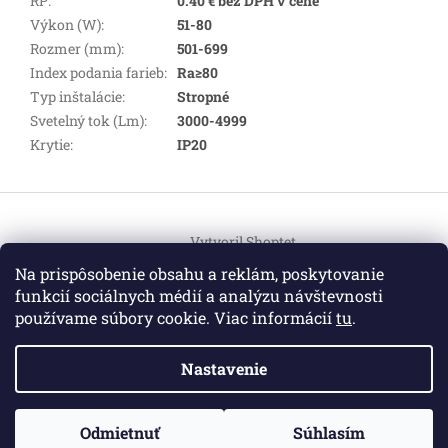
RP
:
0.40 € bez DPH v cene
Výkon (W)
:
51-80
Rozmer (mm)
:
501-699
Index podania farieb
:
Ra≥80
Typ inštalácie
:
Stropné
Svetelný tok (Lm)
:
3000-4999
Krytie
:
IP20
Z
á
Vytvoril Shoptet
p
ä
Na prispôsobenie obsahu a reklám, poskytovanie
t
funkcií sociálnych médií a analýzu návštevnosti
Copyright 2026
HEMI Elektro
. Všetky práva vyhradené.
i
používame súbory cookie. Viac informácií
tu
.
Upraviť nastavenie cookies
e
Nastavenie
Informácie pre vás
ZO ZDRAVOTNÝCH DÔVODOV BUDÚ VAŠE OBJEDNÁVKY
Odmietnuť
Súhlasím
O nás
|
Certifikáty
|
Cenník dopravy
|
Kontakt
|
Obchodné
VYBAVENÉ V PRIEBEHU 14 DNÍ. ĎAKUJEME ZA POCHOPENIE