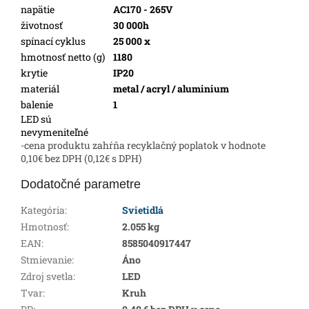
napätie
AC170 - 265V
životnosť
30 000h
spínací cyklus
25 000 x
hmotnosť netto (g)
1180
krytie
IP20
materiál
metal / acryl / aluminium
balenie
1
LED sú
nevymeniteľné
-cena produktu zahŕňa recyklačný poplatok v hodnote
0,10€ bez DPH (0,12€ s DPH)
Dodatočné parametre
Kategória
:
Svietidlá
Hmotnosť
:
2.055 kg
EAN
:
8585040917447
Stmievanie
:
Áno
Zdroj svetla
:
LED
Tvar
:
Kruh