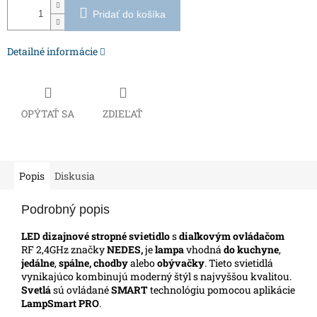
Pridať do košíka
Detailné informácie
OPÝTAŤ SA
ZDIEĽAŤ
Popis
Diskusia
Podrobný popis
LED dizajnové stropné svietidlo
s
diaľkovým ovládačom
RF 2,4GHz značky
NEDES,
je
lampa
vhodná
do kuchyne
,
jedálne
,
spálne, chodby
alebo
obývačky
.
Tieto svietidlá
vynikajúco kombinujú moderný štýl s najvyššou kvalitou.
Svetlá
sú ovládané
SMART
technológiu pomocou aplikácie
LampSmart PRO
.