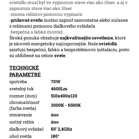
svietidlo musí byť vo vypnutom stave viac ako 10sec. a aj v
zapnutom stave viac ako 10sec
-zmena režimov pomocou vypínača
-
prídavné svetlo
možno zapnúť samostatne alebo súčasne
s režimami pomocou diaľkového ovládača
-bezpečná a ľahká montáž
Široká ponuka obsahuje
najkvalitnejšie osvetlenie
, ktoré
je zároveň energeticky najúspornejšie. Naše
svietidlá
zaisťujú bezpečnú, ľahkú a bezproblémovú inštaláciu, preto
sú obľúbené na celom
svete
.
TECHNICKÉ
PARAMETRE
spotreba
70W
svetelný tok
4600Lm
rozmer (mm)
510x400x120
chromatičnosť
3000K - 6500K
(farba svetla)
stmievanie
áno
nočný režim
áno
diaľkový ovládač
RF 2,4GHz
uhol svetla
180°