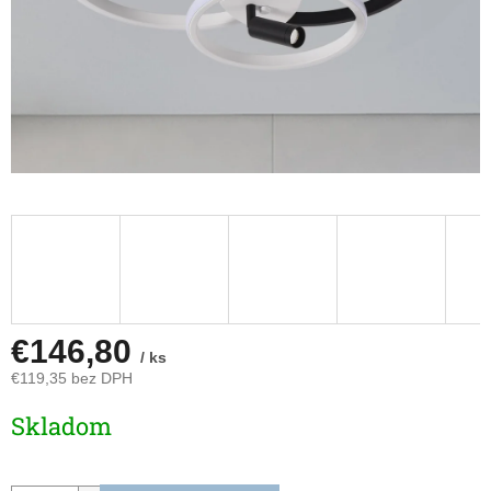
€146,80
/ ks
€119,35 bez DPH
Jednotková
Skladom
cena: