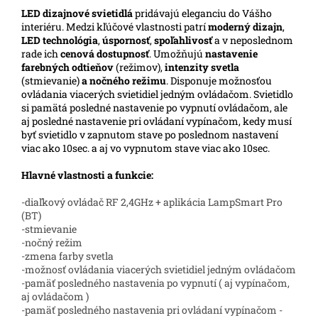
LED
dizajnové svietidlá
pridávajú eleganciu do Vášho
interiéru.
Medzi kľúčové vlastnosti patrí
moderný dizajn
,
LED technológia
,
úspornosť
,
spoľahlivosť
a v neposlednom
rade ich
cenová dostupnosť
. Umožňujú
nastavenie
farebných odtieňov
(režimov),
intenzity svetla
(stmievanie)
a nočného režimu
. Disponuje možnosťou
ovládania viacerých svietidiel jedným ovládačom. Svietidlo
si pamätá posledné nastavenie po vypnutí ovládačom, ale
aj posledné nastavenie pri ovládaní vypínačom, kedy musí
byť svietidlo v zapnutom stave po poslednom nastavení
viac ako 10sec. a aj vo vypnutom stave viac ako 10sec.
Hlavné vlastnosti a funkcie:
-diaľkový ovládač RF 2,4GHz + aplikácia LampSmart Pro
(BT)
-stmievanie
-nočný režim
-zmena farby svetla
-možnosť ovládania viacerých svietidiel jedným ovládačom
-pamäť posledného nastavenia po vypnutí ( aj vypínačom,
aj ovládačom )
-pamäť posledného nastavenia pri ovládaní vypínačom -