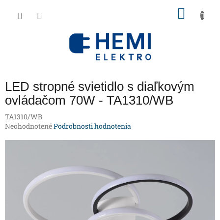
Prejsť
NÁKU
na
obsah
KOŠÍK
LED stropné svietidlo s diaľkovým
ovládačom 70W - TA1310/WB
TA1310/WB
Priemerné
Neohodnotené
Podrobnosti hodnotenia
hodnotenie
produktu
je
0,0
z
5
hviezdičiek.