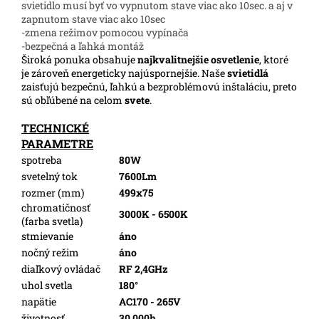
svietidlo musí byť vo vypnutom stave viac ako 10sec. a aj v
zapnutom stave viac ako 10sec
-zmena režimov pomocou vypínača
-bezpečná a ľahká montáž
Široká ponuka obsahuje
najkvalitnejšie osvetlenie
, ktoré
je zároveň energeticky najúspornejšie. Naše
svietidlá
zaisťujú bezpečnú, ľahkú a bezproblémovú inštaláciu, preto
sú obľúbené na celom
svete
.
TECHNICKÉ
PARAMETRE
spotreba
80W
svetelný tok
7600Lm
rozmer (mm)
499x75
chromatičnosť
3000K - 6500K
(farba svetla)
stmievanie
áno
nočný režim
áno
diaľkový ovládač
RF 2,4GHz
uhol svetla
180°
napätie
AC170 - 265V
životnosť
30 000h