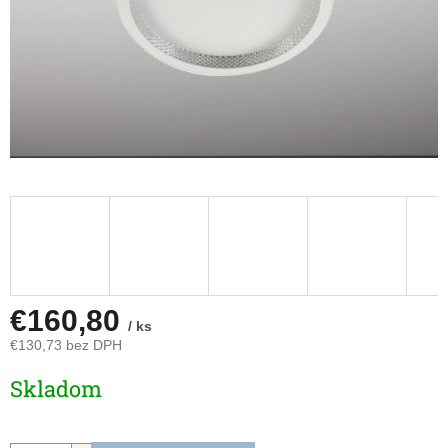
€160,80
/ ks
€130,73 bez DPH
Jednotková
Skladom
cena: