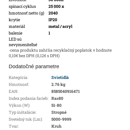
spínací cyklus
25 000 x
hmotnosť netto (g)
2040
krytie
IP20
materiál
metal / acryl
balenie
1
LED sú
nevymeniteľné
-cena produktu zahŕňa recyklačný poplatok v hodnote
0,10€ bez DPH (0,12€ s DPH)
Dodatočné parametre
Kategória
:
Svietidlá
Hmotnosť
:
2.76 kg
EAN
:
8585040916471
Index podania farieb
:
Ra≥80
Výkon (W)
:
51-80
Typ inštalácie
:
Stropné
Svetelný tok (Lm)
:
5000-9999
Tvar
:
Kruh