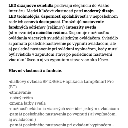
LED
dizajnové svietidlá
pridávajú eleganciu do Vášho
interiéru.
Medzi kľúčové vlastnosti patrí
moderný dizajn
,
LED technológia
,
úspornosť
,
spoľahlivosť
a v neposlednom
rade ich
cenová dostupnosť
. Umožňujú
nastavenie
farebných odtieňov
(režimov),
intenzity svetla
(stmievanie)
a nočného režimu
. Disponuje možnosťou
ovládania viacerých svietidiel jedným ovládačom. Svietidlo
si pamätá posledné nastavenie po vypnutí ovládačom, ale
aj posledné nastavenie pri ovládaní vypínačom, kedy musí
byť svietidlo v zapnutom stave po poslednom nastavení
viac ako 10sec. a aj vo vypnutom stave viac ako 10sec.
Hlavné vlastnosti a funkcie:
-diaľkový ovládač RF 2,4GHz + aplikácia LampSmart Pro
(BT)
-stmievanie
-nočný režim
-zmena farby svetla
-možnosť ovládania viacerých svietidiel jedným ovládačom
-pamäť posledného nastavenia po vypnutí ( aj vypínačom,
aj ovládačom )
-pamäť posledného nastavenia pri ovládaní vypínačom -