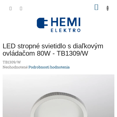
Prejsť
NÁKU
na
obsah
KOŠÍK
LED stropné svietidlo s diaľkovým
ovládačom 80W - TB1309/W
TB1309/W
Priemerné
Neohodnotené
Podrobnosti hodnotenia
hodnotenie
produktu
je
0,0
z
5
hviezdičiek.