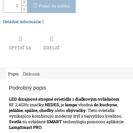
Pridať do košíka
Detailné informácie
OPÝTAŤ SA
ZDIEĽAŤ
Popis
Diskusia
Podrobný popis
LED dizajnové stropné svietidlo
s
diaľkovým ovládačom
RF 2,4GHz značky
NEDES,
je
lampa
vhodná
do kuchyne
,
jedálne
,
spálne, chodby
alebo
obývačky
.
Tieto svietidlá
vynikajúco kombinujú moderný štýl s najvyššou kvalitou.
Svetlá
sú ovládané
SMART
technológiu pomocou aplikácie
LampSmart PRO
.