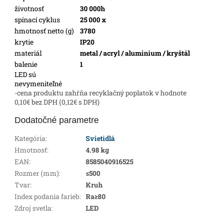
životnosť
30 000h
spínací cyklus
25 000 x
hmotnosť netto (g)
3780
krytie
IP20
materiál
metal / acryl / aluminium / kryštál
balenie
1
LED sú
nevymeniteľné
-cena produktu zahŕňa recyklačný poplatok v hodnote
0,10€ bez DPH (0,12€ s DPH)
Dodatočné parametre
Kategória
:
Svietidlá
Hmotnosť
:
4.98 kg
EAN
:
8585040916525
Rozmer (mm)
:
≤500
Tvar
:
Kruh
Index podania farieb
:
Ra≥80
Zdroj svetla
:
LED