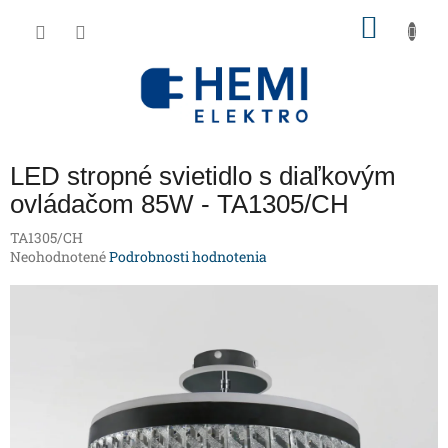
Prejsť
NÁKU
na
obsah
KOŠÍK
LED stropné svietidlo s diaľkovým
ovládačom 85W - TA1305/CH
TA1305/CH
Priemerné
Neohodnotené
Podrobnosti hodnotenia
hodnotenie
produktu
je
0,0
z
5
hviezdičiek.