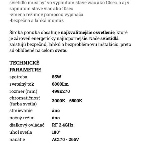
svietidlo musí byť vo vypnutom stave viac ako 10sec. a aj v
zapnutom stave viac ako 10sec
-zmena režimov pomocou vypínača
-bezpečná a ľahká montáž
Široká ponuka obsahuje
najkvalitnejšie osvetlenie
, ktoré
je zároveň energeticky najúspornejšie. Naše
svietidlá
zaisťujú bezpečnú, ľahkú a bezproblémovú inštaláciu, preto
sú obľúbené na celom
svete
.
TECHNICKÉ
PARAMETRE
spotreba
85W
svetelný tok
6800Lm
rozmer (mm)
499x270
chromatičnosť
3000K - 6500K
(farba svetla)
stmievanie
áno
nočný režim
áno
diaľkový ovládač
RF 2,4GHz
uhol svetla
180°
napätie
AC170 - 265V