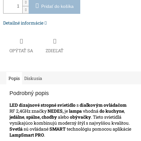
Pridať do košíka
Detailné informácie
OPÝTAŤ SA
ZDIEĽAŤ
Popis
Diskusia
Podrobný popis
LED dizajnové stropné svietidlo
s
diaľkovým ovládačom
RF 2,4GHz značky
NEDES,
je
lampa
vhodná
do kuchyne
,
jedálne
,
spálne, chodby
alebo
obývačky
.
Tieto svietidlá
vynikajúco kombinujú moderný štýl s najvyššou kvalitou.
Svetlá
sú ovládané
SMART
technológiu pomocou aplikácie
LampSmart PRO
.