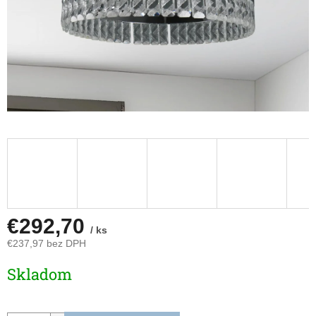
€292,70
/ ks
€237,97 bez DPH
Jednotková
Skladom
cena: