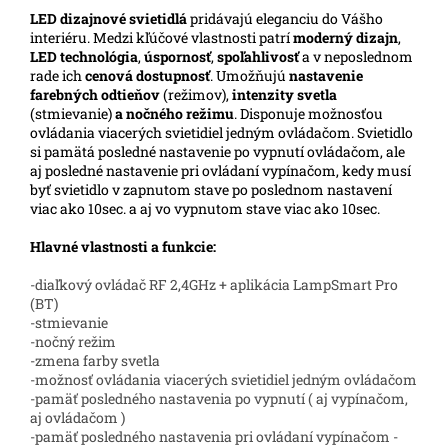
LED
dizajnové svietidlá
pridávajú eleganciu do Vášho
interiéru.
Medzi kľúčové vlastnosti patrí
moderný dizajn
,
LED technológia
,
úspornosť
,
spoľahlivosť
a v neposlednom
rade ich
cenová dostupnosť
. Umožňujú
nastavenie
farebných odtieňov
(režimov),
intenzity svetla
(stmievanie)
a nočného režimu
. Disponuje možnosťou
ovládania viacerých svietidiel jedným ovládačom. Svietidlo
si pamätá posledné nastavenie po vypnutí ovládačom, ale
aj posledné nastavenie pri ovládaní vypínačom, kedy musí
byť svietidlo v zapnutom stave po poslednom nastavení
viac ako 10sec. a aj vo vypnutom stave viac ako 10sec.
Hlavné vlastnosti a funkcie:
-diaľkový ovládač RF 2,4GHz + aplikácia LampSmart Pro
(BT)
-stmievanie
-nočný režim
-zmena farby svetla
-možnosť ovládania viacerých svietidiel jedným ovládačom
-pamäť posledného nastavenia po vypnutí ( aj vypínačom,
aj ovládačom )
-pamäť posledného nastavenia pri ovládaní vypínačom -