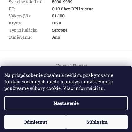
Svetelný tok (Lm)
:
5000-9999
RP
:
0.10 € bez DPH v cene
Výkon (W)
:
81-100
Krytie
:
IP20
Typ inštalácie
:
Stropné
Stmievanie
:
Áno
Z
á
Vytvoril Shoptet
p
ä
Na prispôsobenie obsahu a reklám, poskytovanie
t
funkcií sociálnych médií a analýzu návštevnosti
Copyright 2026
HEMI Elektro
. Všetky práva vyhradené.
i
používame súbory cookie. Viac informácií
tu
.
Upraviť nastavenie cookies
e
Nastavenie
Informácie pre vás
ZO ZDRAVOTNÝCH DÔVODOV BUDÚ VAŠE OBJEDNÁVKY
Odmietnuť
Súhlasím
O nás
|
Certifikáty
|
Cenník dopravy
|
Kontakt
|
Obchodné
VYBAVENÉ V PRIEBEHU 14 DNÍ. ĎAKUJEME ZA POCHOPENIE
podmienky
|
GDPR