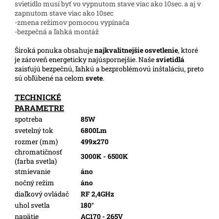
svietidlo musí byť vo vypnutom stave viac ako 10sec. a aj v
zapnutom stave viac ako 10sec
-zmena režimov pomocou vypínača
-bezpečná a ľahká montáž
Široká ponuka obsahuje
najkvalitnejšie osvetlenie
, ktoré
je zároveň energeticky najúspornejšie. Naše
svietidlá
zaisťujú bezpečnú, ľahkú a bezproblémovú inštaláciu, preto
sú obľúbené na celom
svete
.
TECHNICKÉ
PARAMETRE
spotreba
85W
svetelný tok
6800Lm
rozmer (mm)
499x270
chromatičnosť
3000K - 6500K
(farba svetla)
stmievanie
áno
nočný režim
áno
diaľkový ovládač
RF 2,4GHz
uhol svetla
180°
napätie
AC170 - 265V