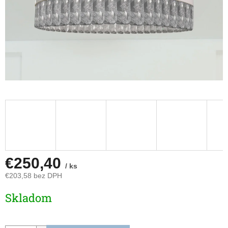
€250,40
/ ks
€203,58 bez DPH
Jednotková
Skladom
cena: