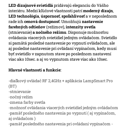
LED
dizajnové svietidlá
pridávajú eleganciu do Vášho
interiéru.
Medzi kľúčové vlastnosti patrí
moderný dizajn
,
LED technológia
,
úspornosť
,
spoľahlivosť
a v neposlednom
rade ich
cenová dostupnosť
. Umožňujú
nastavenie
farebných odtieňov
(režimov),
intenzity svetla
(stmievanie)
a nočného režimu
. Disponuje možnosťou
ovládania viacerých svietidiel jedným ovládačom. Svietidlo
si pamätá posledné nastavenie po vypnutí ovládačom, ale
aj posledné nastavenie pri ovládaní vypínačom, kedy musí
byť svietidlo v zapnutom stave po poslednom nastavení
viac ako 10sec. a aj vo vypnutom stave viac ako 10sec.
Hlavné vlastnosti a funkcie:
-diaľkový ovládač RF 2,4GHz + aplikácia LampSmart Pro
(BT)
-stmievanie
-nočný režim
-zmena farby svetla
-možnosť ovládania viacerých svietidiel jedným ovládačom
-pamäť posledného nastavenia po vypnutí ( aj vypínačom,
aj ovládačom )
-pamäť posledného nastavenia pri ovládaní vypínačom -