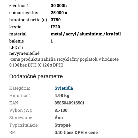
životnosť
30 000h
spínací cyklus
25 000 x
hmotnosť netto (g)
3780
krytie
IP20
materiál
metal / acryl / aluminium / kryštál
balenie
1
LED sú
nevymeniteľné
-cena produktu zahŕňa recyklačný poplatok v hodnote
0,10€ bez DPH (0,12€ s DPH)
Dodatočné parametre
Kategória
:
Svietidlá
Hmotnosť
:
4.98 kg
EAN
:
8585040916501
Výkon (W)
:
81-100
Stmievanie
:
Áno
Typ inštalácie
:
Stropné
RP
:
0.10 € bez DPH v cene