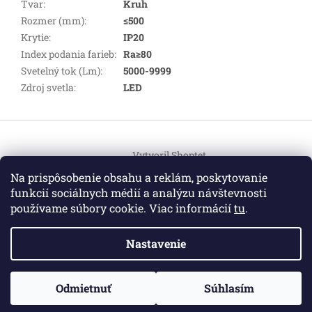
Tvar
:
Kruh
Rozmer (mm)
:
≤500
Krytie
:
IP20
Index podania farieb
:
Ra≥80
Svetelný tok (Lm)
:
5000-9999
Zdroj svetla
:
LED
Z
á
Vytvoril Shoptet
p
ä
Na prispôsobenie obsahu a reklám, poskytovanie
t
funkcií sociálnych médií a analýzu návštevnosti
Copyright 2026
HEMI Elektro
. Všetky práva vyhradené.
i
používame súbory cookie. Viac informácií
tu
.
Upraviť nastavenie cookies
e
Nastavenie
Informácie pre vás
ZO ZDRAVOTNÝCH DÔVODOV BUDÚ VAŠE OBJEDNÁVKY
Odmietnuť
Súhlasím
O nás
|
Certifikáty
|
Cenník dopravy
|
Kontakt
|
Obchodné
VYBAVENÉ V PRIEBEHU 14 DNÍ. ĎAKUJEME ZA POCHOPENIE
podmienky
|
GDPR