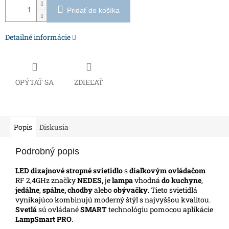
Pridať do košíka
Detailné informácie
OPÝTAŤ SA
ZDIEĽAŤ
Popis
Diskusia
Podrobný popis
LED dizajnové stropné svietidlo
s
diaľkovým ovládačom
RF 2,4GHz značky
NEDES,
je
lampa
vhodná
do kuchyne
,
jedálne
,
spálne, chodby
alebo
obývačky
.
Tieto svietidlá
vynikajúco kombinujú moderný štýl s najvyššou kvalitou.
Svetlá
sú ovládané
SMART
technológiu pomocou aplikácie
LampSmart PRO
.