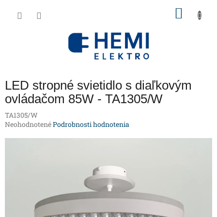
Prejsť
NÁKU
na
obsah
KOŠÍK
LED stropné svietidlo s diaľkovým
ovládačom 85W - TA1305/W
TA1305/W
Priemerné
Neohodnotené
Podrobnosti hodnotenia
hodnotenie
produktu
je
0,0
z
5
hviezdičiek.