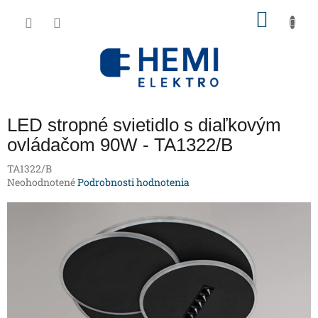
Prejsť
NÁKU
na
obsah
KOŠÍK
LED stropné svietidlo s diaľkovým
ovládačom 90W - TA1322/B
TA1322/B
Priemerné
Neohodnotené
Podrobnosti hodnotenia
hodnotenie
produktu
je
0,0
z
5
hviezdičiek.