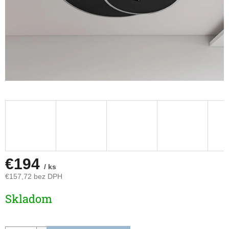
€194
/ ks
€157,72 bez DPH
Jednotková
Skladom
cena: