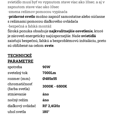
svietidlo musí byť vo vypnutom stave viac ako 10sec. a aj v
zapnutom stave viac ako 10sec
-zmena režimov pomocou vypínača
-
prídavné svetlo
možno zapnúť samostatne alebo súčasne
s režimami pomocou diaľkového ovládača
-bezpečná a ľahká montáž
Široká ponuka obsahuje
najkvalitnejšie osvetlenie
, ktoré
je zároveň energeticky najúspornejšie. Naše
svietidlá
zaisťujú bezpečnú, ľahkú a bezproblémovú inštaláciu, preto
sú obľúbené na celom
svete
.
TECHNICKÉ
PARAMETRE
spotreba
90W
svetelný tok
7000Lm
rozmer (mm)
Ø485x55
chromatičnosť
3000K - 6500K
(farba svetla)
stmievanie
áno
nočný režim
áno
diaľkový ovládač
RF 2,4GHz
uhol svetla
180°