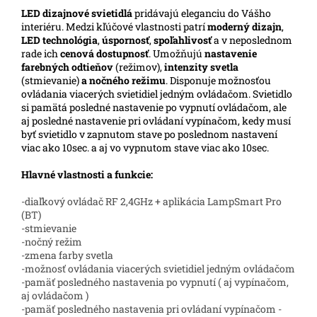
LED
dizajnové svietidlá
pridávajú eleganciu do Vášho
interiéru.
Medzi kľúčové vlastnosti patrí
moderný dizajn
,
LED technológia
,
úspornosť
,
spoľahlivosť
a v neposlednom
rade ich
cenová dostupnosť
. Umožňujú
nastavenie
farebných odtieňov
(režimov),
intenzity svetla
(stmievanie)
a nočného režimu
. Disponuje možnosťou
ovládania viacerých svietidiel jedným ovládačom. Svietidlo
si pamätá posledné nastavenie po vypnutí ovládačom, ale
aj posledné nastavenie pri ovládaní vypínačom, kedy musí
byť svietidlo v zapnutom stave po poslednom nastavení
viac ako 10sec. a aj vo vypnutom stave viac ako 10sec.
Hlavné vlastnosti a funkcie:
-diaľkový ovládač RF 2,4GHz + aplikácia LampSmart Pro
(BT)
-stmievanie
-nočný režim
-zmena farby svetla
-možnosť ovládania viacerých svietidiel jedným ovládačom
-pamäť posledného nastavenia po vypnutí ( aj vypínačom,
aj ovládačom )
-pamäť posledného nastavenia pri ovládaní vypínačom -