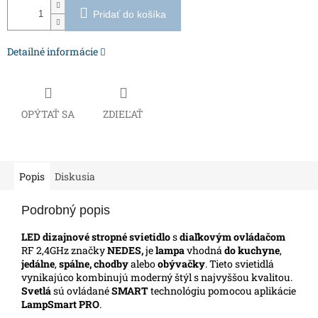
Pridať do košíka
Detailné informácie
OPÝTAŤ SA
ZDIEĽAŤ
Popis
Diskusia
Podrobný popis
LED dizajnové stropné svietidlo
s
diaľkovým ovládačom
RF 2,4GHz značky
NEDES,
je
lampa
vhodná
do kuchyne
,
jedálne
,
spálne, chodby
alebo
obývačky
.
Tieto svietidlá
vynikajúco kombinujú moderný štýl s najvyššou kvalitou.
Svetlá
sú ovládané
SMART
technológiu pomocou aplikácie
LampSmart PRO
.