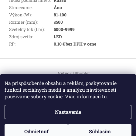
Index podania farieb
:
Ra≥80
Stmievanie
:
Áno
Výkon (W)
:
81-100
Rozmer (mm)
:
≤500
Svetelný tok (Lm)
:
5000-9999
Zdroj svetla
:
LED
RP
:
0.10 € bez DPH v cene
Z
á
Vytvoril Shoptet
p
ä
Na prispôsobenie obsahu a reklám, poskytovanie
t
funkcií sociálnych médií a analýzu návštevnosti
Copyright 2026
HEMI Elektro
. Všetky práva vyhradené.
i
používame súbory cookie. Viac informácií
tu
.
Upraviť nastavenie cookies
e
Nastavenie
Informácie pre vás
ZO ZDRAVOTNÝCH DÔVODOV BUDÚ VAŠE OBJEDNÁVKY
Odmietnuť
Súhlasím
O nás
|
Certifikáty
|
Cenník dopravy
|
Kontakt
|
Obchodné
VYBAVENÉ V PRIEBEHU 14 DNÍ. ĎAKUJEME ZA POCHOPENIE