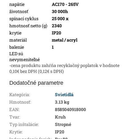
napätie
AC170 - 265V
životnosť
30 000h
spínací cyklus
25 000 x
hmotnosť netto (g)
2340
krytie
IP20
materiál
metal / acryl
balenie
1
LED sú
nevymeniteľné
-cena produktu zahŕňa recyklačný poplatok v hodnote
0,10€ bez DPH (0,12€ s DPH)
Dodatočné parametre
Kategória
:
Svietidlá
Hmotnosť
:
3.13 kg
EAN
:
8585040918000
Tvar
:
Kruh
Typ inštalácie
:
Stropné
Krytie
:
IP20