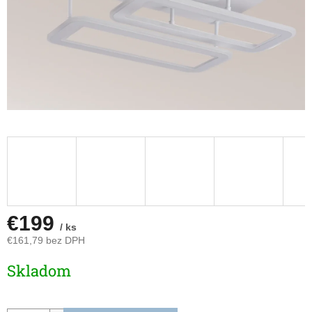
€199
/ ks
€161,79 bez DPH
Jednotková
Skladom
cena: