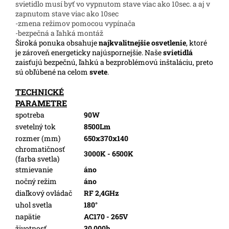
svietidlo musí byť vo vypnutom stave viac ako 10sec. a aj v
zapnutom stave viac ako 10sec
-zmena režimov pomocou vypínača
-bezpečná a ľahká montáž
Široká ponuka obsahuje
najkvalitnejšie osvetlenie
, ktoré
je zároveň energeticky najúspornejšie. Naše
svietidlá
zaisťujú bezpečnú, ľahkú a bezproblémovú inštaláciu, preto
sú obľúbené na celom
svete
.
TECHNICKÉ
PARAMETRE
spotreba
90W
svetelný tok
8500Lm
rozmer (mm)
650x370x140
chromatičnosť
3000K - 6500K
(farba svetla)
stmievanie
áno
nočný režim
áno
diaľkový ovládač
RF 2,4GHz
uhol svetla
180°
napätie
AC170 - 265V
životnosť
30 000h