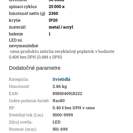
spínací cyklus
25 000 x
hmotnosť netto (g)
2360
krytie
IP20
materiál
metal / acryl
balenie
1
LED sú
nevymeniteľné
-cena produktu zahŕňa recyklačný poplatok v hodnote
0,40€ bez DPH (0,48€ s DPH)
Dodatočné parametre
Kategória
:
Svietidlá
Hmotnosť
:
2.86 kg
EAN
:
8585040918222
Index podania farieb
:
Ra≥80
RP
:
0.40 € bez DPH v cene
Svetelný tok (Lm)
:
5000-9999
Zdroj svetla
:
LED
Rozmer (mm)
:
501-699