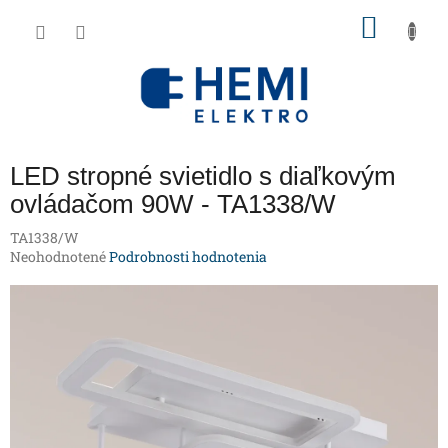
Prejsť
NÁKU
na
obsah
KOŠÍK
LED stropné svietidlo s diaľkovým
ovládačom 90W - TA1338/W
TA1338/W
Priemerné
Neohodnotené
Podrobnosti hodnotenia
hodnotenie
produktu
je
0,0
z
5
hviezdičiek.