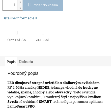
Pridať do košíka
Detailné informácie
OPÝTAŤ SA
ZDIEĽAŤ
Popis
Diskusia
Podrobný popis
LED dizajnové stropné svietidlo
s
diaľkovým ovládačom
RF 2,4GHz značky
NEDES,
je
lampa
vhodná
do kuchyne
,
jedálne
,
spálne, chodby
alebo
obývačky
.
Tieto svietidlá
vynikajúco kombinujú moderný štýl s najvyššou kvalitou.
Svetlá
sú ovládané
SMART
technológiu pomocou aplikácie
LampSmart PRO
.