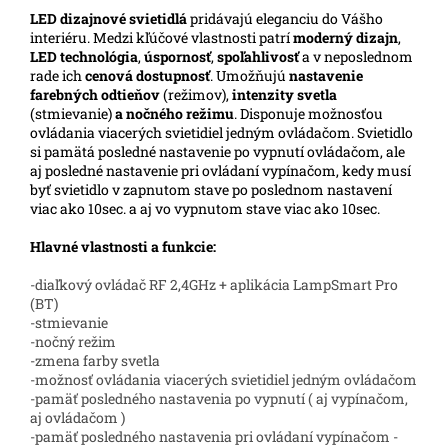
LED
dizajnové svietidlá
pridávajú eleganciu do Vášho
interiéru.
Medzi kľúčové vlastnosti patrí
moderný dizajn
,
LED technológia
,
úspornosť
,
spoľahlivosť
a v neposlednom
rade ich
cenová dostupnosť
. Umožňujú
nastavenie
farebných odtieňov
(režimov),
intenzity svetla
(stmievanie)
a nočného režimu
. Disponuje možnosťou
ovládania viacerých svietidiel jedným ovládačom. Svietidlo
si pamätá posledné nastavenie po vypnutí ovládačom, ale
aj posledné nastavenie pri ovládaní vypínačom, kedy musí
byť svietidlo v zapnutom stave po poslednom nastavení
viac ako 10sec. a aj vo vypnutom stave viac ako 10sec.
Hlavné vlastnosti a funkcie:
-diaľkový ovládač RF 2,4GHz + aplikácia LampSmart Pro
(BT)
-stmievanie
-nočný režim
-zmena farby svetla
-možnosť ovládania viacerých svietidiel jedným ovládačom
-pamäť posledného nastavenia po vypnutí ( aj vypínačom,
aj ovládačom )
-pamäť posledného nastavenia pri ovládaní vypínačom -