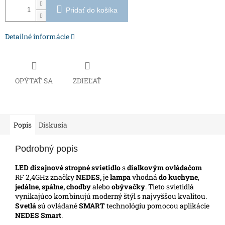
Pridať do košíka
Detailné informácie
OPÝTAŤ SA
ZDIEĽAŤ
Popis
Diskusia
Podrobný popis
LED dizajnové stropné svietidlo
s
diaľkovým ovládačom
RF 2,4GHz značky
NEDES,
je
lampa
vhodná
do kuchyne
,
jedálne
,
spálne, chodby
alebo
obývačky
. Tieto svietidlá
vynikajúco kombinujú moderný štýl s najvyššou kvalitou.
Svetlá
sú ovládané
SMART
technológiu pomocou aplikácie
NEDES Smart
.