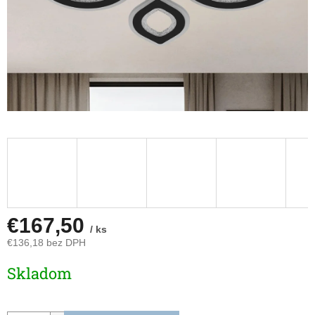
€167,50
/ ks
€136,18 bez DPH
Jednotková
Skladom
cena: