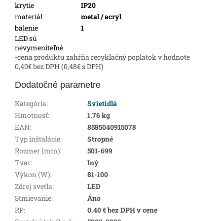
krytie
IP20
materiál
metal / acryl
balenie
1
LED sú
nevymeniteľné
-cena produktu zahŕňa recyklačný poplatok v hodnote
0,40€ bez DPH (0,48€ s DPH)
Dodatočné parametre
Kategória
:
Svietidlá
Hmotnosť
:
1.76 kg
EAN
:
8585040915078
Typ inštalácie
:
Stropné
Rozmer (mm)
:
501-699
Tvar
:
Iný
Výkon (W)
:
81-100
Zdroj svetla
:
LED
Stmievanie
:
Áno
RP
:
0.40 € bez DPH v cene