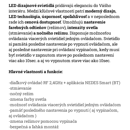
LED
dizajnové svietidlá
pridávajú eleganciu do Vášho
interiéru. Medzi kľúčové vlastnosti patrí
moderný dizajn
,
LED technológia
,
úspornosť
,
spoľahlivosť
a v neposlednom
rade ich
cenová dostupnosť
. Umožňujú
nastavenie
farebných odtieňov
(režimov),
intenzity svetla
(stmievanie)
a nočného režimu
. Disponuje možnosťou
ovládania viacerých svietidiel jedným ovládačom. Svietidlo
si pamätá posledné nastavenie po vypnutí ovládačom, ale
aj posledné nastavenie pri ovládaní vypínačom, kedy musí
byť svietidlo v zapnutom stave po poslednom nastavení
viac ako 10sec. a aj vo vypnutom stave viac ako 10sec.
Hlavné vlastnosti a funkcie:
-diaľkový ovládač RF 2,4GHz + aplikácia NEDES Smart (BT)
-stmievanie
-nočný režim
-zmena farby svetla
-možnosť ovládania viacerých svietidiel jedným ovládačom
-pamäť posledného nastavenia po vypnutí ( aj vypínačom,
aj ovládačom )
-zmena režimov pomocou vypínača
-bezpečná a ľahká montáž