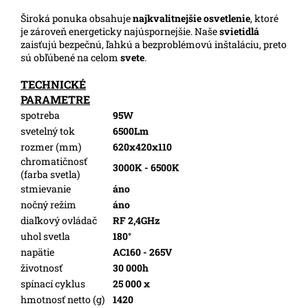
Široká ponuka obsahuje
najkvalitnejšie osvetlenie
, ktoré
je zároveň energeticky najúspornejšie. Naše
svietidlá
zaisťujú bezpečnú, ľahkú a bezproblémovú inštaláciu, preto
sú obľúbené na celom
svete
.
TECHNICKÉ
PARAMETRE
spotreba
95W
svetelný tok
6500Lm
rozmer (mm)
620x420x110
chromatičnosť
3000K - 6500K
(farba svetla)
stmievanie
áno
nočný režim
áno
diaľkový ovládač
RF 2,4GHz
uhol svetla
180°
napätie
AC160 - 265V
životnosť
30 000h
spínací cyklus
25 000 x
hmotnosť netto (g)
1420