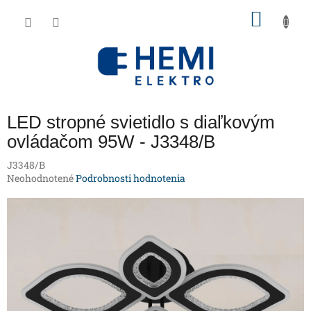
Prejsť
NÁKU
na
obsah
KOŠÍK
LED stropné svietidlo s diaľkovým
ovládačom 95W - J3348/B
J3348/B
Priemerné
Neohodnotené
Podrobnosti hodnotenia
hodnotenie
produktu
je
0,0
z
5
hviezdičiek.