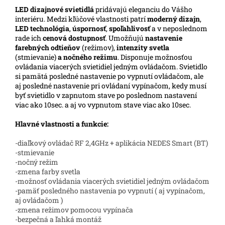
LED
dizajnové svietidlá
pridávajú eleganciu do Vášho
interiéru. Medzi kľúčové vlastnosti patrí
moderný dizajn
,
LED technológia
,
úspornosť
,
spoľahlivosť
a v neposlednom
rade ich
cenová dostupnosť
. Umožňujú
nastavenie
farebných odtieňov
(režimov),
intenzity svetla
(stmievanie)
a nočného režimu
. Disponuje možnosťou
ovládania viacerých svietidiel jedným ovládačom. Svietidlo
si pamätá posledné nastavenie po vypnutí ovládačom, ale
aj posledné nastavenie pri ovládaní vypínačom, kedy musí
byť svietidlo v zapnutom stave po poslednom nastavení
viac ako 10sec. a aj vo vypnutom stave viac ako 10sec.
Hlavné vlastnosti a funkcie:
-diaľkový ovládač RF 2,4GHz + aplikácia NEDES Smart (BT)
-stmievanie
-nočný režim
-zmena farby svetla
-možnosť ovládania viacerých svietidiel jedným ovládačom
-pamäť posledného nastavenia po vypnutí ( aj vypínačom,
aj ovládačom )
-zmena režimov pomocou vypínača
-bezpečná a ľahká montáž