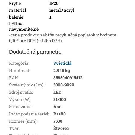
krytie
IP20
materiál
metal / acryl
balenie
1
LED sú
nevymeniteľné
-cena produktu zahŕňa recyklačný poplatok v hodnote
0,10€ bez DPH (0,12€ s DPH)
Dodatočné parametre
Kategória
:
Svietidlá
Hmotnosť
:
2.945 kg
EAN
:
8585040915412
Svetelný tok (Lm)
:
5000-9999
Zdroj svetla
:
LED
Výkon (W)
:
81-100
Stmievanie
:
Áno
Index podania farieb
:
Ra≥80
Rozmer (mm)
:
≤500
Tvar
:
Štvorec