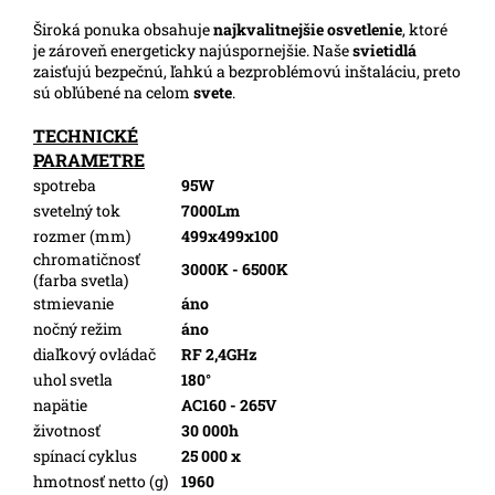
Široká ponuka obsahuje
najkvalitnejšie osvetlenie
, ktoré
je zároveň energeticky najúspornejšie. Naše
svietidlá
zaisťujú bezpečnú, ľahkú a bezproblémovú inštaláciu, preto
sú obľúbené na celom
svete
.
TECHNICKÉ
PARAMETRE
spotreba
95W
svetelný tok
7000Lm
rozmer (mm)
499x499x100
chromatičnosť
3000K - 6500K
(farba svetla)
stmievanie
áno
nočný režim
áno
diaľkový ovládač
RF 2,4GHz
uhol svetla
180°
napätie
AC160 - 265V
životnosť
30 000h
spínací cyklus
25 000 x
hmotnosť netto (g)
1960