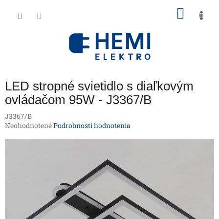
Prejsť
NÁKU
na
obsah
KOŠÍK
LED stropné svietidlo s diaľkovým
ovládačom 95W - J3367/B
J3367/B
Priemerné
Neohodnotené
Podrobnosti hodnotenia
hodnotenie
produktu
je
0,0
z
5
hviezdičiek.