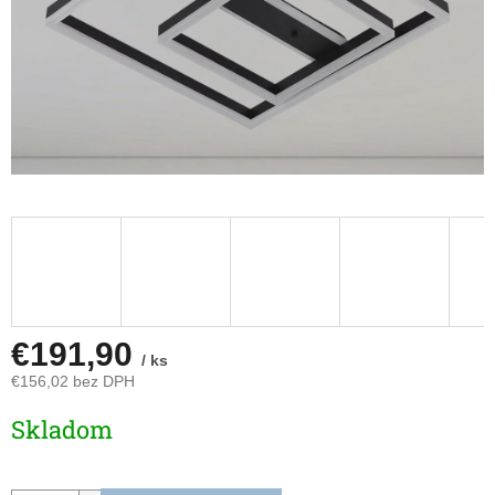
€191,90
/ ks
€156,02 bez DPH
Jednotková
Skladom
cena: