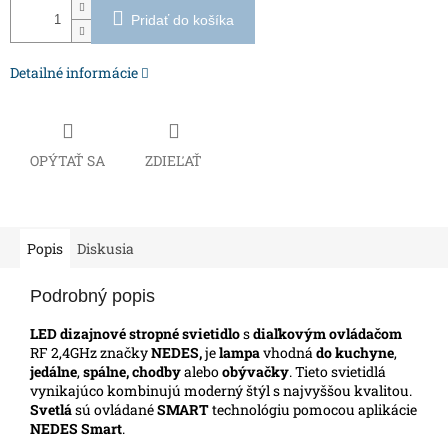
Pridať do košíka
Detailné informácie
OPÝTAŤ SA
ZDIEĽAŤ
Popis
Diskusia
Podrobný popis
LED dizajnové stropné svietidlo
s
diaľkovým ovládačom
RF 2,4GHz značky
NEDES,
je
lampa
vhodná
do kuchyne
,
jedálne
,
spálne, chodby
alebo
obývačky
. Tieto svietidlá
vynikajúco kombinujú moderný štýl s najvyššou kvalitou.
Svetlá
sú ovládané
SMART
technológiu pomocou aplikácie
NEDES Smart
.