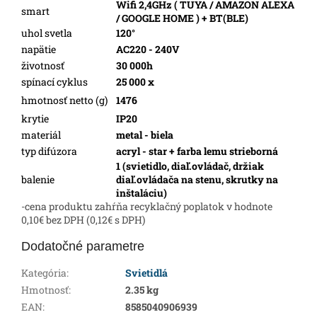
Wifi 2,4GHz ( TUYA / AMAZON ALEXA
smart
/ GOOGLE HOME ) + BT(BLE)
uhol svetla
120°
napätie
AC220 - 240V
životnosť
30 000h
spínací cyklus
25 000 x
hmotnosť netto (g)
1476
krytie
IP20
materiál
metal - biela
typ difúzora
acryl - star + farba lemu strieborná
1 (svietidlo, diaľ.ovládač, držiak
balenie
diaľ.ovládača na stenu, skrutky na
inštaláciu)
-cena produktu zahŕňa recyklačný poplatok v hodnote
0,10€ bez DPH (0,12€ s DPH)
Dodatočné parametre
Kategória
:
Svietidlá
Hmotnosť
:
2.35 kg
EAN
:
8585040906939