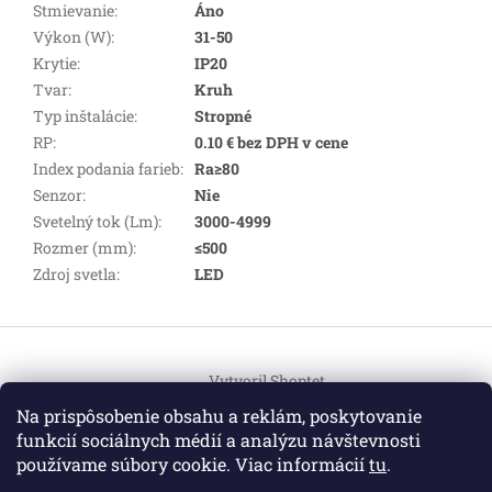
Stmievanie
:
Áno
Výkon (W)
:
31-50
Krytie
:
IP20
Tvar
:
Kruh
Typ inštalácie
:
Stropné
RP
:
0.10 € bez DPH v cene
Index podania farieb
:
Ra≥80
Senzor
:
Nie
Svetelný tok (Lm)
:
3000-4999
Rozmer (mm)
:
≤500
Zdroj svetla
:
LED
Z
á
Vytvoril Shoptet
p
ä
Na prispôsobenie obsahu a reklám, poskytovanie
t
funkcií sociálnych médií a analýzu návštevnosti
Copyright 2026
HEMI Elektro
. Všetky práva vyhradené.
i
používame súbory cookie. Viac informácií
tu
.
Upraviť nastavenie cookies
e