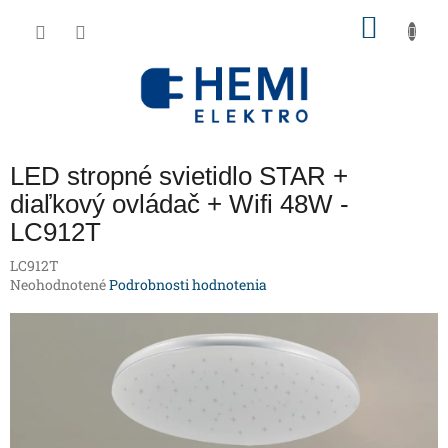
Prejsť
NÁKU
na
obsah
KOŠÍK
LED stropné svietidlo STAR +
diaľkový ovládač + Wifi 48W -
LC912T
LC912T
Priemerné
Neohodnotené
Podrobnosti hodnotenia
hodnotenie
produktu
je
0,0
z
5
hviezdičiek.