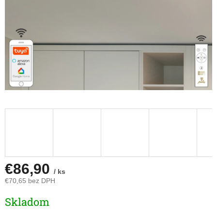
€86,90
/ ks
€70,65 bez DPH
Jednotková
Skladom
cena: