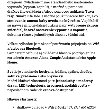
dizajnom. Ovládanie mimo štandardného nástenného
vypínača (vypnuť/zapnúť) je možné aj pomocou
diaľkového ovládača
a/alebo pomocou aplikácie
Tuya
resp. Smart Life
, kde je možné použiť viacero funkcií, ako
stmievanie
,
zmena farby svetla
,
nočný režim
. V aplikácii
sú navyše mnohé ďalšie funkcie napr.
vytvorenie skupín
svietidiel
,
časové nastavenie vypnutia a zapnutia
,
dokonca rôzne v jednotlivých dňoch v týždni atď.
Veľkou výhodou je možnosť používania pripojenia na
Wifi
a/alebo cez
Bluetooth
.
Samozrejmosťou je aj ovládanie hlasom po pripojení na
zariadenia
Amazon Alexa, Google Assistant
alebo
Apple
Home.
Svetlo
je vhodné
do kuchyne, jedálne, spálne, chodby,
šatníka, predsiene
alebo
obývačky.
Medzi kľúčové vlastnosti patrí
jednoduchý
a
moderný
dizajn, LED technológia, úspornosť, spoľahlivosť
a v
neposlednom rade ich
cenová dostupnosť.
Hlavné vlastnosti:
diaľkový ovládač + Wifi 2,4GHz ( TUYA / AMAZON