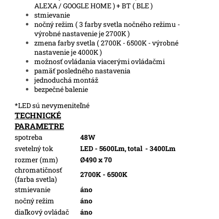
ALEXA / GOOGLE HOME ) + BT ( BLE )
stmievanie
nočný režim ( 3 farby svetla nočného režimu -
výrobné nastavenie je 2700K )
zmena farby svetla ( 2700K - 6500K - výrobné
nastavenie je 4000K )
možnosť ovládania viacerými ovládačmi
pamäť posledného nastavenia
jednoduchá montáž
bezpečné balenie
*LED sú nevymeniteľné
TECHNICKÉ
PARAMETRE
spotreba
48W
svetelný tok
LED - 5600Lm, total
- 3400Lm
rozmer (mm)
Ø490 x 70
chromatičnosť
2700K - 6500K
(farba svetla)
stmievanie
áno
nočný režim
áno
diaľkový ovládač
áno