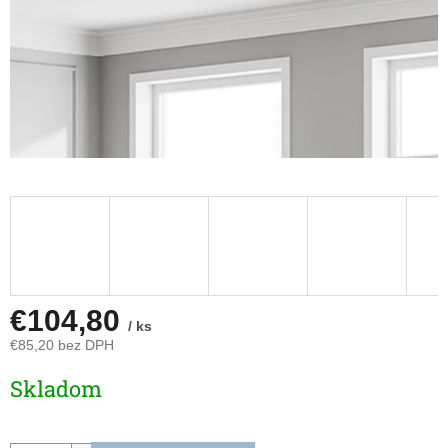
€104,80
/ ks
€85,20 bez DPH
Jednotková
Skladom
cena: