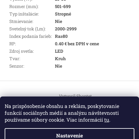
Rozmer (mm)
:
501-699
Typ inštalácie
:
Stropné
Stmievanie
:
Nie
Svetelný tok (Lm)
:
2000-2999
Index podania farieb
:
Ra≥80
RP
:
0.40 € bez DPH v cene
Zdroj svetla
:
LED
Tvar
:
Kruh
Senzor
:
Nie
Z
á
Vytvoril Shoptet
p
ä
Na prispôsobenie obsahu a reklám, poskytovanie
t
funkcií sociálnych médií a analýzu návštevnosti
Copyright 2026
HEMI Elektro
. Všetky práva vyhradené.
i
používame súbory cookie. Viac informácií
tu
.
Upraviť nastavenie cookies
e
Nastavenie