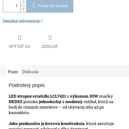
Pridať do košíka
Detailné informácie
OPÝTAŤ SA
ZDIEĽAŤ
Popis
Diskusia
Podrobný popis
LED stropné svietidlo LCL7421
s
výkonom 30W
značky
NEDES
ponúka
jednoduchý
a
moderný
vzhľad, ktorý sa
hodí do rôznych interiérov – od obývacej izby až po
kanceláriu.
Jeho prednosťou je kovová konštrukcia
, ktorá zaručuje
vysokú pevnosť, odolnosť a dlhú životnosť.