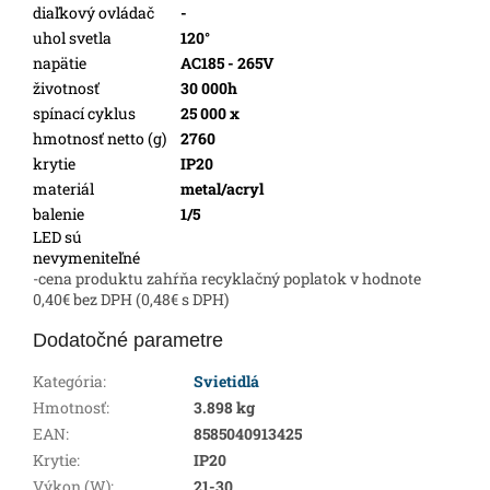
diaľkový ovládač
-
uhol svetla
120°
napätie
AC185 - 265V
životnosť
30 000h
spínací cyklus
25 000 x
hmotnosť netto (g)
2760
krytie
IP20
materiál
metal/acryl
balenie
1/5
LED sú
nevymeniteľné
-cena produktu zahŕňa recyklačný poplatok v hodnote
0,40€ bez DPH (0,48€ s DPH)
Dodatočné parametre
Kategória
:
Svietidlá
Hmotnosť
:
3.898 kg
EAN
:
8585040913425
Krytie
:
IP20
Výkon (W)
:
21-30