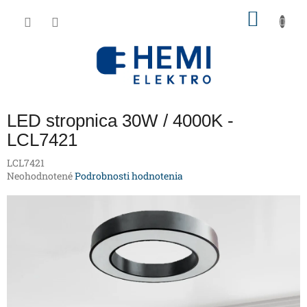
Prejsť
NÁKU
na
obsah
KOŠÍK
LED stropnica 30W / 4000K -
LCL7421
LCL7421
Priemerné
Neohodnotené
Podrobnosti hodnotenia
hodnotenie
produktu
je
0,0
z
5
hviezdičiek.