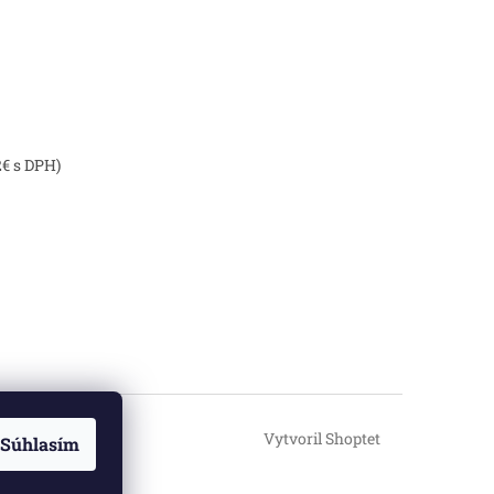
2€ s DPH)
Vytvoril Shoptet
Súhlasím