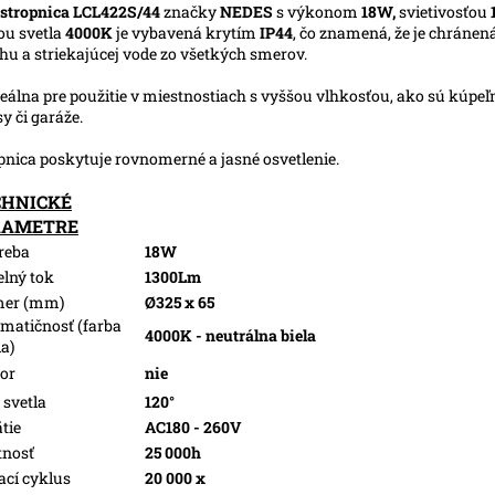
stropnica LCL422S/44
značky
NEDES
s výkonom
18W,
svietivosťou
ou svetla
4000K
je vybavená krytím
IP44
, čo znamená, že je chránená
hu a striekajúcej vode zo všetkých smerov.
deálna pre použitie v miestnostiach s vyššou vlhkosťou, ako sú kúpeľ
sy či garáže.
pnica poskytuje rovnomerné a jasné osvetlenie.
CHNICKÉ
RAMETRE
reba
18W
elný tok
1300Lm
mer (mm)
Ø325 x 65
matičnosť (farba
4000K - neutrálna biela
la)
or
nie
 svetla
120°
tie
AC180 - 260V
tnosť
25 000h
ací cyklus
20 000 x