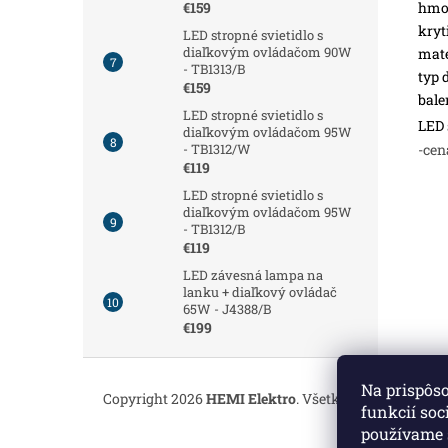
hmot
€159
kryt
LED stropné svietidlo s
diaľkovým ovládačom 90W
mate
- TB1313/B
typ 
€159
bale
LED stropné svietidlo s
LED 
diaľkovým ovládačom 95W
-cen
- TB1312/W
€119
LED stropné svietidlo s
diaľkovým ovládačom 95W
- TB1312/B
€119
LED závesná lampa na
lanku + diaľkový ovládač
65W - J4388/B
€199
Z
á
Na prispôs
Copyright 2026
HEMI Elektro
. Všetky práva vyhrade
p
funkcií soc
ä
používame 