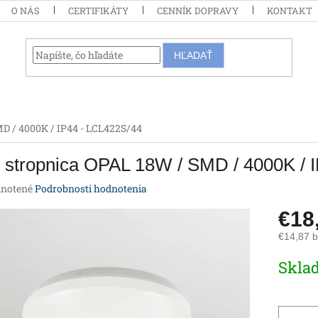
O NÁS
CERTIFIKÁTY
CENNÍK DOPRAVY
KONTAKT
HĽADAŤ
D / 4000K / IP44 - LCL422S/44
 stropnica OPAL 18W / SMD / 4000K / 
rné
notené
Podrobnosti hodnotenia
enie
€18
tu
€14,87 
Jednotk
Skla
cena:
iek.