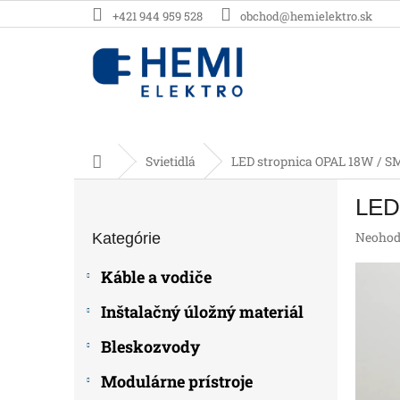
Prejsť
+421 944 959 528
obchod@hemielektro.sk
na
obsah
Domov
Svietidlá
LED stropnica OPAL 18W / SM
B
LED
o
Preskočiť
č
Prieme
Neohod
Kategórie
kategórie
n
hodnot
ý
produk
Káble a vodiče
p
je
0,0
a
Inštalačný úložný materiál
z
n
5
e
Bleskozvody
hviezdič
l
Modulárne prístroje