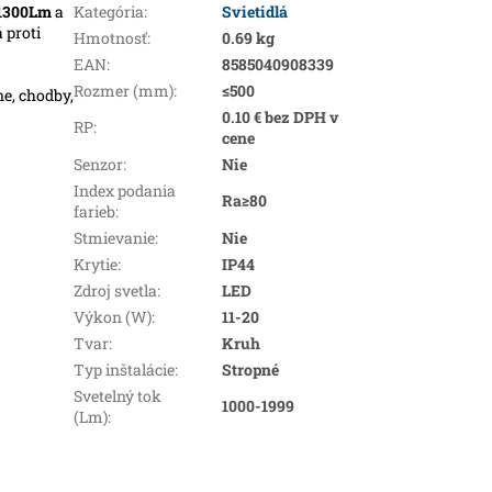
1300Lm
a
Kategória
:
Svietidlá
 proti
Hmotnosť
:
0.69 kg
EAN
:
8585040908339
Rozmer (mm)
:
≤500
ne, chodby,
0.10 € bez DPH v
RP
:
cene
Senzor
:
Nie
Index podania
Ra≥80
farieb
:
Stmievanie
:
Nie
Krytie
:
IP44
Zdroj svetla
:
LED
Výkon (W)
:
11-20
Tvar
:
Kruh
Typ inštalácie
:
Stropné
Svetelný tok
1000-1999
(Lm)
: