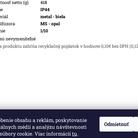
nosť netto (g)
418
ie
IP44
riál
metal - biela
difúzora
MS - opal
nie
1/10
sú nevymeniteľné
a produktu zahŕňa recyklačný poplatok v hodnote 0,10€ bez DPH (0,1
obenie obsahu a reklám, poskytovanie
né.
Upraviť nastavenie cookies
Odmietnuť
iálnych médií a analýzu návštevnosti
súbory cookie. Viac informácií
tu
.