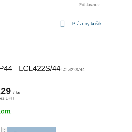
OBCHODNÉ PODMIENKY
PODMIENKY OCHRANY OSOBNÝCH
Prihlásenie
NÁKUPNÝ
Prázdny košík
KOŠÍK
IP44 - LCL422S/44
LCL422S/44
,29
/ ks
bez DPH
ová
dom