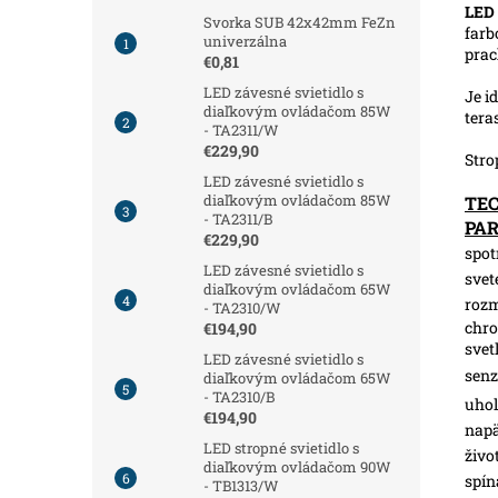
LED 
Svorka SUB 42x42mm FeZn
farb
univerzálna
prac
€0,81
LED závesné svietidlo s
Je i
diaľkovým ovládačom 85W
tera
- TA2311/W
€229,90
Stro
LED závesné svietidlo s
diaľkovým ovládačom 85W
TE
- TA2311/B
PA
€229,90
spot
LED závesné svietidlo s
svet
diaľkovým ovládačom 65W
roz
- TA2310/W
chro
€194,90
svet
LED závesné svietidlo s
senz
diaľkovým ovládačom 65W
- TA2310/B
uhol
€194,90
napä
LED stropné svietidlo s
živo
diaľkovým ovládačom 90W
spín
- TB1313/W