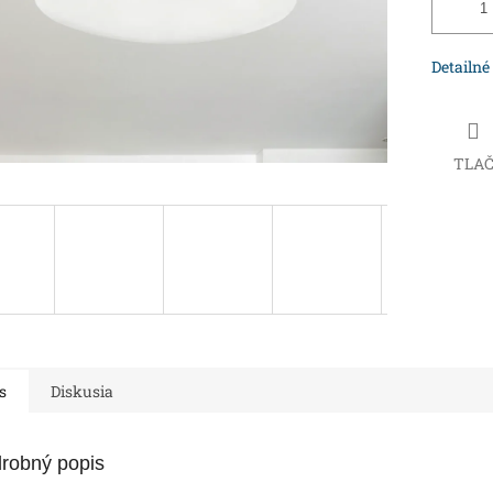
Detailné
TLA
s
Diskusia
robný popis