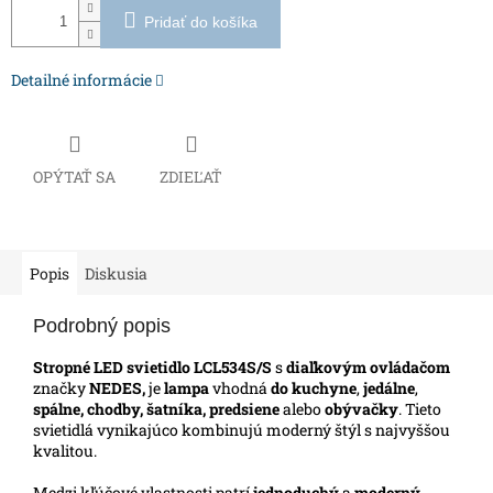
Pridať do košíka
Detailné informácie
OPÝTAŤ SA
ZDIEĽAŤ
Popis
Diskusia
Podrobný popis
Stropné LED svietidlo LCL534S/S
s
diaľkovým ovládačom
značky
NEDES,
je
lampa
vhodná
do kuchyne
,
jedálne
,
spálne, chodby, šatníka,
predsiene
alebo
obývačky
. Tieto
svietidlá vynikajúco kombinujú moderný štýl s najvyššou
kvalitou.
Medzi kľúčové vlastnosti patrí
jednoduchý
a
moderný