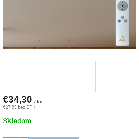
€34,30
/ ks
€27,89 bez DPH
Jednotková
Skladom
cena: