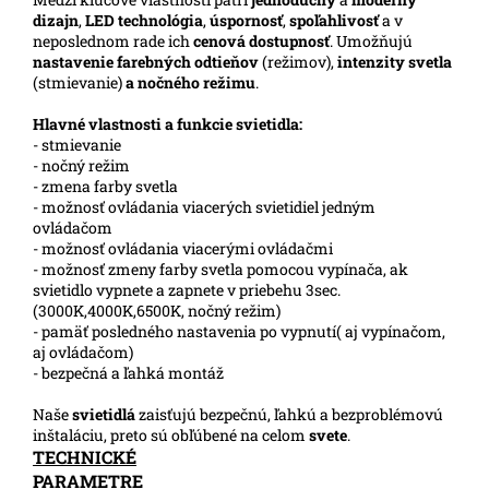
dizajn
,
LED technológia
,
úspornosť
,
spoľahlivosť
a v
neposlednom rade ich
cenová dostupnosť
. Umožňujú
nastavenie farebných odtieňov
(režimov),
intenzity svetla
(stmievanie)
a nočného režimu
.
Hlavné vlastnosti a funkcie svietidla:
- stmievanie
- nočný režim
- zmena farby svetla
- možnosť ovládania viacerých svietidiel jedným
ovládačom
- možnosť ovládania viacerými ovládačmi
- možnosť zmeny farby svetla pomocou vypínača, ak
svietidlo vypnete a zapnete v priebehu 3sec.
(3000K,4000K,6500K, nočný režim)
- pamäť posledného nastavenia po vypnutí( aj vypínačom,
aj ovládačom)
- bezpečná a ľahká montáž
Naše
svietidlá
zaisťujú bezpečnú, ľahkú a bezproblémovú
inštaláciu, preto sú obľúbené na celom
svete
.
TECHNICKÉ
PARAMETRE