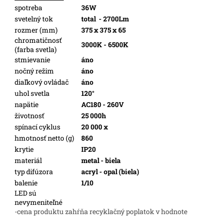
spotreba
36W
svetelný tok
total
- 2700Lm
rozmer (mm)
375 x 375 x 65
chromatičnosť
3000K - 6500K
(farba svetla)
stmievanie
áno
nočný režim
áno
diaľkový ovládač
áno
uhol svetla
120°
napätie
AC180 - 260V
životnosť
25 000h
spínací cyklus
20 000 x
hmotnosť netto (g)
860
krytie
IP20
materiál
metal - biela
typ difúzora
acryl - opal (biela)
balenie
1/10
LED sú
nevymeniteľné
-cena produktu zahŕňa recyklačný poplatok v hodnote