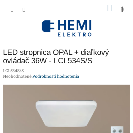
Prejsť
NÁKU
na
obsah
KOŠÍK
LED stropnica OPAL + diaľkový
ovládač 36W - LCL534S/S
LCL534S/S
Priemerné
Neohodnotené
Podrobnosti hodnotenia
hodnotenie
produktu
je
0,0
z
5
hviezdičiek.