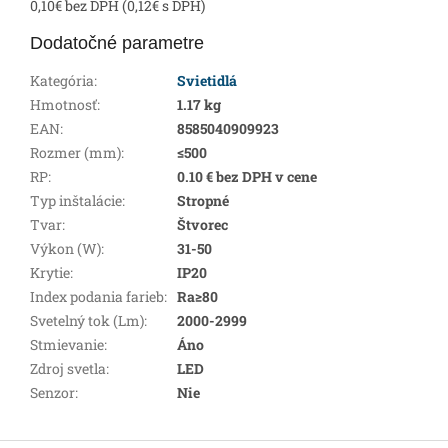
0,10€ bez DPH (0,12€ s DPH)
Dodatočné parametre
Kategória
:
Svietidlá
Hmotnosť
:
1.17 kg
EAN
:
8585040909923
Rozmer (mm)
:
≤500
RP
:
0.10 € bez DPH v cene
Typ inštalácie
:
Stropné
Tvar
:
Štvorec
Výkon (W)
:
31-50
Krytie
:
IP20
Index podania farieb
:
Ra≥80
Svetelný tok (Lm)
:
2000-2999
Stmievanie
:
Áno
Zdroj svetla
:
LED
Senzor
:
Nie