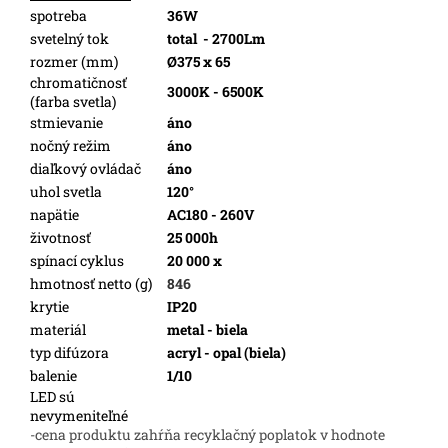
spotreba
36W
svetelný tok
total
- 2700Lm
rozmer (mm)
Ø375 x 65
chromatičnosť
3000K - 6500K
(farba svetla)
stmievanie
áno
nočný režim
áno
diaľkový ovládač
áno
uhol svetla
120°
napätie
AC180 - 260V
životnosť
25 000h
spínací cyklus
20 000 x
hmotnosť netto (g)
846
krytie
IP20
materiál
metal - biela
typ difúzora
acryl - opal (biela)
balenie
1/10
LED sú
nevymeniteľné
-cena produktu zahŕňa recyklačný poplatok v hodnote