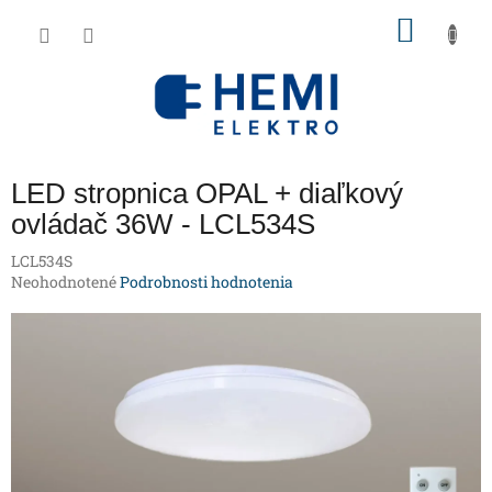
Prejsť
NÁKU
na
obsah
KOŠÍK
LED stropnica OPAL + diaľkový
ovládač 36W - LCL534S
LCL534S
Priemerné
Neohodnotené
Podrobnosti hodnotenia
hodnotenie
produktu
je
0,0
z
5
hviezdičiek.