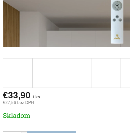
€33,90
/ ks
€27,56 bez DPH
Jednotková
Skladom
cena: