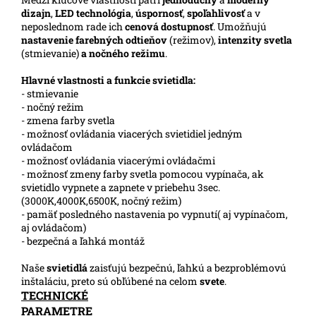
dizajn
,
LED technológia
,
úspornosť
,
spoľahlivosť
a v
neposlednom rade ich
cenová dostupnosť
. Umožňujú
nastavenie farebných odtieňov
(režimov),
intenzity svetla
(stmievanie)
a nočného režimu
.
Hlavné vlastnosti a funkcie svietidla:
- stmievanie
- nočný režim
- zmena farby svetla
- možnosť ovládania viacerých svietidiel jedným
ovládačom
- možnosť ovládania viacerými ovládačmi
- možnosť zmeny farby svetla pomocou vypínača, ak
svietidlo vypnete a zapnete v priebehu 3sec.
(3000K,4000K,6500K, nočný režim)
- pamäť posledného nastavenia po vypnutí( aj vypínačom,
aj ovládačom)
- bezpečná a ľahká montáž
Naše
svietidlá
zaisťujú bezpečnú, ľahkú a bezproblémovú
inštaláciu, preto sú obľúbené na celom
svete
.
TECHNICKÉ
PARAMETRE