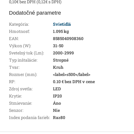
0,10€ bez DPH (0,12€ s DPH)
Dodatočné parametre
Kategória
:
Svietidlá
Hmotnosť
:
1.095 kg
EAN
:
8585040908360
Výkon (W)
:
31-50
Svetelný tok (Lm)
:
2000-2999
Typ inštalácie
:
Stropné
Tvar
:
Kruh
Rozmer (mm)
:
<label>≤500</label>
RP
:
0.10 € bez DPH v cene
Zdroj svetla
:
LED
Krytie
:
IP20
Stmievanie
:
Áno
Senzor
:
Nie
Index podania farieb
:
Ra≥80