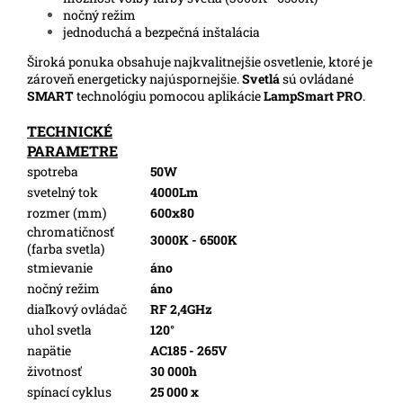
nočný režim
jednoduchá a bezpečná inštalácia
Široká ponuka obsahuje najkvalitnejšie osvetlenie, ktoré je
zároveň energeticky najúspornejšie.
Svetlá
sú ovládané
SMART
technológiu pomocou aplikácie
LampSmart PRO
.
TECHNICKÉ
PARAMETRE
spotreba
50W
svetelný tok
4000Lm
rozmer (mm)
600x80
chromatičnosť
3000K - 6500K
(farba svetla)
stmievanie
áno
nočný režim
áno
diaľkový ovládač
RF 2,4GHz
uhol svetla
120°
napätie
AC185 - 265V
životnosť
30 000h
spínací cyklus
25 000 x