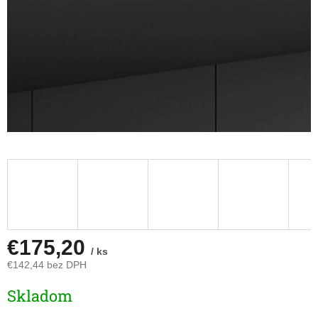
€175,20
/ ks
€142,44 bez DPH
Jednotková
Skladom
cena: