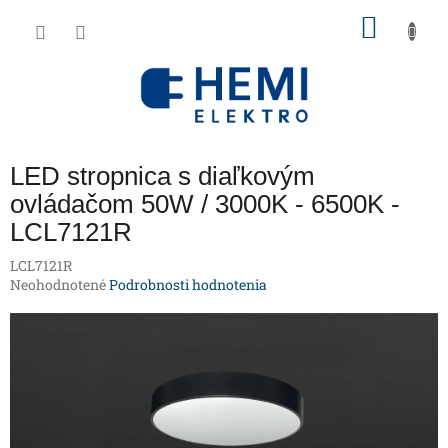
Prejsť
NÁKU
na
obsah
KOŠÍK
LED stropnica s diaľkovým
ovládačom 50W / 3000K - 6500K -
LCL7121R
LCL7121R
Priemerné
Neohodnotené
Podrobnosti hodnotenia
hodnotenie
produktu
je
0,0
z
5
hviezdičiek.