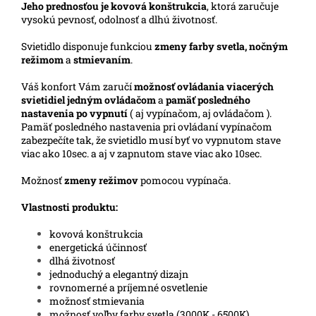
Jeho prednosťou je kovová konštrukcia
, ktorá zaručuje
vysokú pevnosť, odolnosť a dlhú životnosť.
Svietidlo disponuje funkciou
zmeny farby svetla, nočným
režimom
a
stmievaním
.
Váš konfort Vám zaručí
možnosť ovládania viacerých
svietidiel jedným ovládačom
a
pamäť posledného
nastavenia po vypnutí
( aj vypínačom, aj ovládačom ).
Pamäť posledného nastavenia pri ovládaní vypínačom
zabezpečíte tak, že svietidlo musí byť vo vypnutom stave
viac ako 10sec. a aj v zapnutom stave viac ako 10sec.
Možnosť
zmeny režimov
pomocou vypínača.
Vlastnosti produktu:
kovová konštrukcia
energetická účinnosť
dlhá životnosť
jednoduchý a elegantný dizajn
rovnomerné a príjemné osvetlenie
možnosť stmievania
možnosť voľby farby svetla (3000K - 6500K)