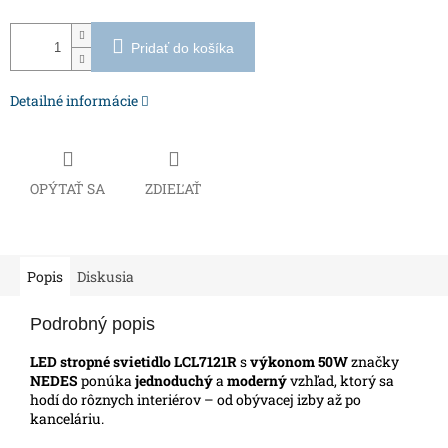
Pridať do košíka
Detailné informácie
OPÝTAŤ SA
ZDIEĽAŤ
Popis
Diskusia
Podrobný popis
LED stropné svietidlo LCL7121R
s
výkonom 50W
značky
NEDES
ponúka
jednoduchý
a
moderný
vzhľad, ktorý sa
hodí do rôznych interiérov – od obývacej izby až po
kanceláriu.