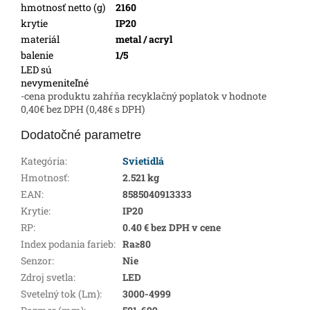
hmotnosť netto (g)
2160
krytie
IP20
materiál
metal / acryl
balenie
1/5
LED sú
nevymeniteľné
-cena produktu zahŕňa recyklačný poplatok v hodnote
0,40€ bez DPH (0,48€ s DPH)
Dodatočné parametre
Kategória
:
Svietidlá
Hmotnosť
:
2.521 kg
EAN
:
8585040913333
Krytie
:
IP20
RP
:
0.40 € bez DPH v cene
Index podania farieb
:
Ra≥80
Senzor
:
Nie
Zdroj svetla
:
LED
Svetelný tok (Lm)
:
3000-4999