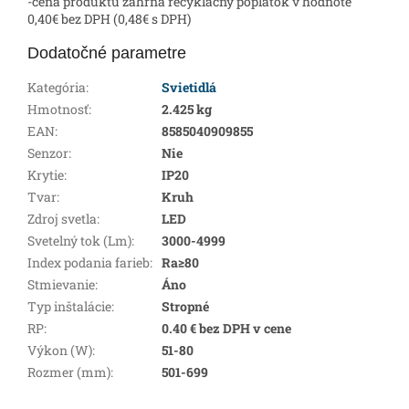
-cena produktu zahŕňa recyklačný poplatok v hodnote
0,40€ bez DPH (0,48€ s DPH)
Dodatočné parametre
Kategória
:
Svietidlá
Hmotnosť
:
2.425 kg
EAN
:
8585040909855
Senzor
:
Nie
Krytie
:
IP20
Tvar
:
Kruh
Zdroj svetla
:
LED
Svetelný tok (Lm)
:
3000-4999
Index podania farieb
:
Ra≥80
Stmievanie
:
Áno
Typ inštalácie
:
Stropné
RP
:
0.40 € bez DPH v cene
Výkon (W)
:
51-80
Rozmer (mm)
:
501-699