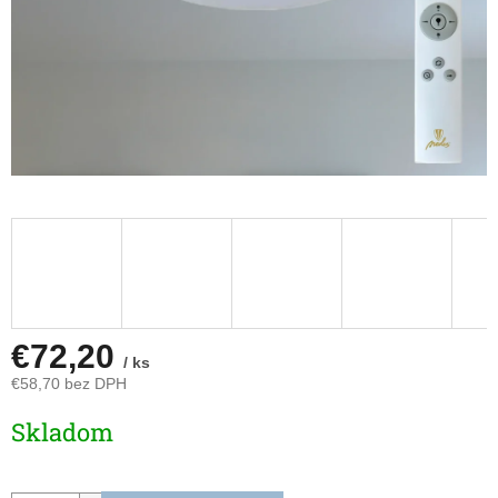
€72,20
/ ks
€58,70 bez DPH
Jednotková
Skladom
cena: