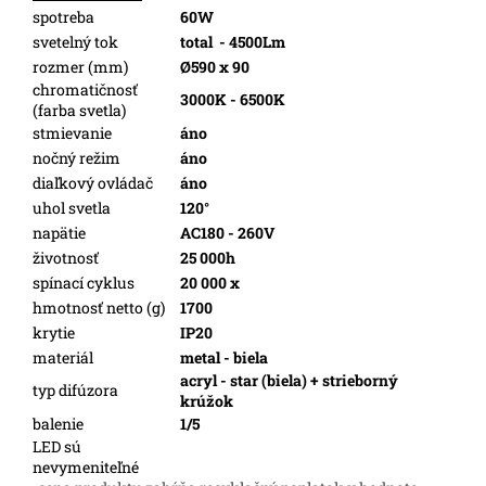
spotreba
60W
svetelný tok
total
- 4500Lm
rozmer (mm)
Ø590 x 90
chromatičnosť
3000K - 6500K
(farba svetla)
stmievanie
áno
nočný režim
áno
diaľkový ovládač
áno
uhol svetla
120°
napätie
AC180 - 260V
životnosť
25 000h
spínací cyklus
20 000 x
hmotnosť netto (g)
1700
krytie
IP20
materiál
metal - biela
acryl - star (biela) + strieborný
typ difúzora
krúžok
balenie
1/5
LED sú
nevymeniteľné