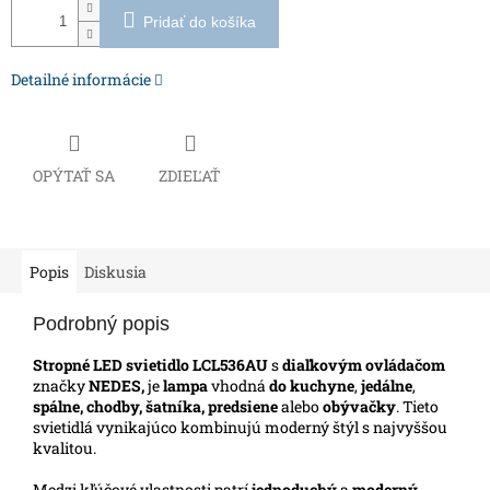
Pridať do košíka
Detailné informácie
OPÝTAŤ SA
ZDIEĽAŤ
Popis
Diskusia
Podrobný popis
Stropné LED svietidlo LCL536AU
s
diaľkovým ovládačom
značky
NEDES,
je
lampa
vhodná
do kuchyne
,
jedálne
,
spálne, chodby, šatníka,
predsiene
alebo
obývačky
. Tieto
svietidlá vynikajúco kombinujú moderný štýl s najvyššou
kvalitou.
Medzi kľúčové vlastnosti patrí
jednoduchý
a
moderný