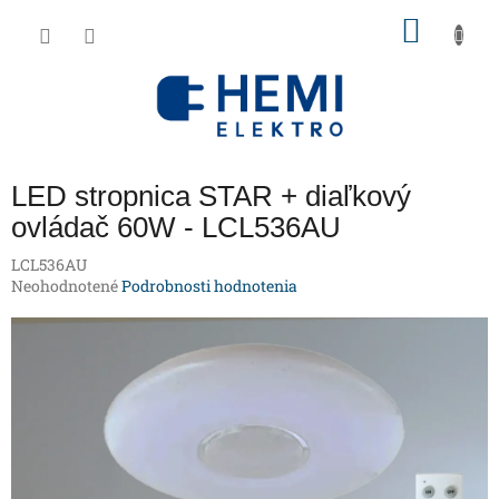
Prejsť
NÁKU
na
obsah
KOŠÍK
LED stropnica STAR + diaľkový
ovládač 60W - LCL536AU
LCL536AU
Priemerné
Neohodnotené
Podrobnosti hodnotenia
hodnotenie
produktu
je
0,0
z
5
hviezdičiek.