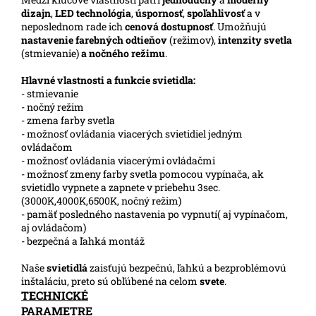
dizajn
,
LED technológia
,
úspornosť
,
spoľahlivosť
a v
neposlednom rade ich
cenová dostupnosť
. Umožňujú
nastavenie farebných odtieňov
(režimov),
intenzity svetla
(stmievanie)
a nočného režimu
.
Hlavné vlastnosti a funkcie svietidla:
- stmievanie
- nočný režim
- zmena farby svetla
- možnosť ovládania viacerých svietidiel jedným
ovládačom
- možnosť ovládania viacerými ovládačmi
- možnosť zmeny farby svetla pomocou vypínača, ak
svietidlo vypnete a zapnete v priebehu 3sec.
(3000K,4000K,6500K, nočný režim)
- pamäť posledného nastavenia po vypnutí( aj vypínačom,
aj ovládačom)
- bezpečná a ľahká montáž
Naše
svietidlá
zaisťujú bezpečnú, ľahkú a bezproblémovú
inštaláciu, preto sú obľúbené na celom
svete
.
TECHNICKÉ
PARAMETRE