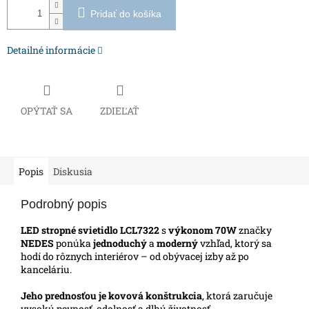
Pridať do košíka
Detailné informácie
OPÝTAŤ SA
ZDIEĽAŤ
Popis
Diskusia
Podrobný popis
LED stropné svietidlo LCL7322
s
výkonom 70W
značky
NEDES
ponúka
jednoduchý
a
moderný
vzhľad, ktorý sa
hodí do rôznych interiérov – od obývacej izby až po
kanceláriu.
Jeho prednosťou je kovová konštrukcia
, ktorá zaručuje
vysokú pevnosť, odolnosť a dlhú životnosť.