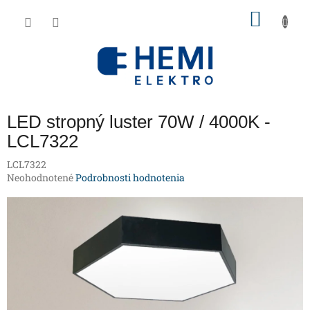
Prejsť
NÁKU
na
obsah
KOŠÍK
LED stropný luster 70W / 4000K -
LCL7322
LCL7322
Priemerné
Neohodnotené
Podrobnosti hodnotenia
hodnotenie
produktu
je
0,0
z
5
hviezdičiek.