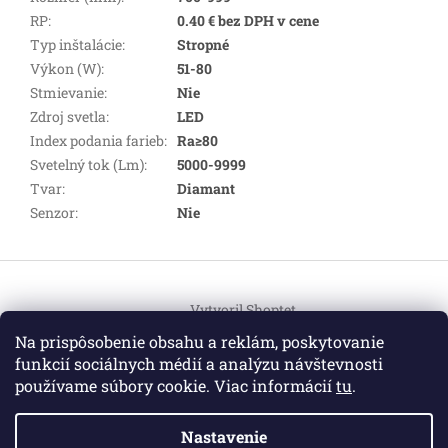
RP
:
0.40 € bez DPH v cene
Typ inštalácie
:
Stropné
Výkon (W)
:
51-80
Stmievanie
:
Nie
Zdroj svetla
:
LED
Index podania farieb
:
Ra≥80
Svetelný tok (Lm)
:
5000-9999
Tvar
:
Diamant
Senzor
:
Nie
Z
á
Vytvoril Shoptet
p
ä
Na prispôsobenie obsahu a reklám, poskytovanie
t
funkcií sociálnych médií a analýzu návštevnosti
Copyright 2026
HEMI Elektro
. Všetky práva vyhradené.
i
používame súbory cookie. Viac informácií
tu
.
Upraviť nastavenie cookies
e
Nastavenie