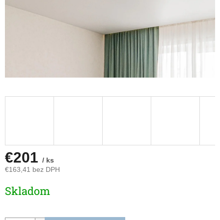
€201
/ ks
€163,41 bez DPH
Jednotková
Skladom
cena: