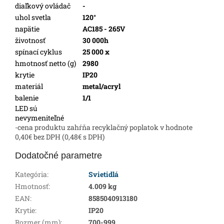
diaľkový ovládač
-
uhol svetla
120°
napätie
AC185 - 265V
životnosť
30 000h
spínací cyklus
25 000 x
hmotnosť netto (g)
2980
krytie
IP20
materiál
metal/acryl
balenie
1/1
LED sú
nevymeniteľné
-cena produktu zahŕňa recyklačný poplatok v hodnote
0,40€ bez DPH (0,48€ s DPH)
Dodatočné parametre
Kategória
:
Svietidlá
Hmotnosť
:
4.009 kg
EAN
:
8585040913180
Krytie
:
IP20
Rozmer (mm)
:
700-999