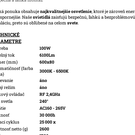
ká ponuka obsahuje
najkvalitnejšie osvetlenie
, ktoré je zároveň ene
spornejšie. Naše
svietidlá
zaisťujú bezpečnú, ľahkú a bezproblémov
aláciu, preto sú obľúbené na celom
svete
.
CHNICKÉ
RAMETRE
reba
100W
elný tok
6100Lm
mer (mm)
600x80
matičnosť (farba
3000K - 6500K
la)
evanie
áno
ý režim
áno
kový ovládač
RF 2,4GHz
 svetla
240°
tie
AC160 - 265V
tnosť
30 000h
ací cyklus
25 000 x
nosť netto (g)
2600