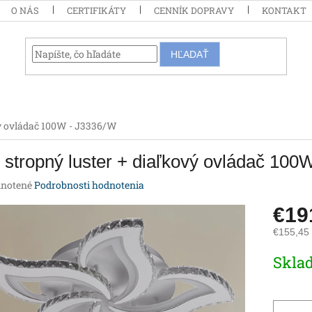
O NÁS
CERTIFIKÁTY
CENNÍK DOPRAVY
KONTAKT
HĽADAŤ
vý ovládač 100W - J3336/W
stropný luster + diaľkový ovládač 100
rné
notené
Podrobnosti hodnotenia
enie
€19
tu
€155,45
Jednotk
Skla
cena:
iek.