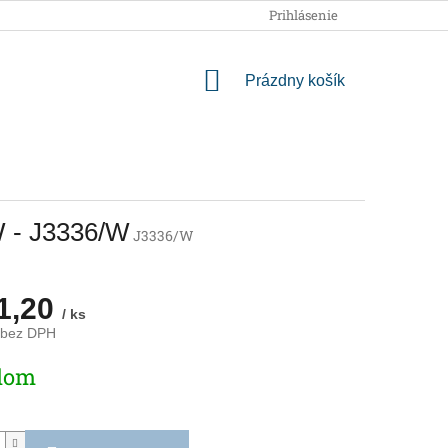
OBCHODNÉ PODMIENKY
PODMIENKY OCHRANY OSOBNÝCH
Prihlásenie
NÁKUPNÝ
Prázdny košík
KOŠÍK
W - J3336/W
J3336/W
1,20
/ ks
 bez DPH
ová
dom