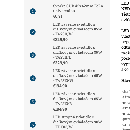
LED 
Svorka SUB 42x42mm FeZn
NED
univerzálna
Tiet
€0,81
ovl
LED závesné svietidlo s
diaľkovým ovládačom 85W
LED
- TA2311/W
vlas
€229,90
nepo
odt
LED závesné svietidlo s
diaľkovým ovládačom 85W
možn
- TA2311/B
posl
€229,90
vypí
ako 
LED závesné svietidlo s
diaľkovým ovládačom 65W
Hlav
- TA2310/W
€194,90
-dia
LED závesné svietidlo s
-stm
diaľkovým ovládačom 65W
-noč
- TA2310/B
-zme
€194,90
-mož
LED stropné svietidlo s
-pam
diaľkovým ovládačom 90W
-zm
- TB1313/W
-bez