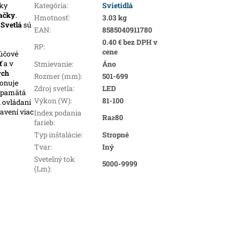
ky
Kategória
:
Svietidlá
ačky
.
Hmotnosť
:
3.03 kg
.
Svetlá
sú
EAN
:
8585040911780
0.40 € bez DPH v
RP
:
cene
ľúčové
ť
a v
Stmievanie
:
Áno
ých
Rozmer (mm)
:
501-699
ponuje
Zdroj svetla
:
LED
i pamätá
Výkon (W)
:
81-100
i ovládaní
avení viac
Index podania
Ra≥80
farieb
:
Typ inštalácie
:
Stropné
Tvar
:
Iný
Svetelný tok
5000-9999
(Lm)
: