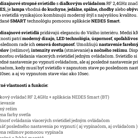
dizajnové stropné svietidlo
s
diaľkovým ovládačom
RF 2,4GHz znač
ES,
je
lampa
vhodná
do kuchyne
,
jedálne
,
spálne, chodby
alebo
obýv
o svietidlá vynikajúco kombinujú moderný štýl s najvyššou kvalitou
ádané
SMART
technológiu pomocou aplikácie
NEDES Smart
.
dizajnové svietidlá
pridávajú eleganciu do Vášho interiéru. Medzi k
tnosti patrí
moderný dizajn
,
LED technológia
,
úspornosť
,
spoľahlivos
slednom rade ich
cenová dostupnosť
. Umožňujú
nastavenie farebn
ieňov
(režimov),
intenzity svetla
(stmievanie)
a nočného režimu
. Dis
osťou ovládania viacerých svietidiel jedným ovládačom. Svietidlo s
edné nastavenie po vypnutí ovládačom, ale aj posledné nastavenie pr
načom, kedy musí byť svietidlo v zapnutom stave po poslednom nast
10sec. a aj vo vypnutom stave viac ako 10sec.
né vlastnosti a funkcie:
ľkový ovládač RF 2,4GHz + aplikácia NEDES Smart (BT)
ievanie
ný režim
na farby svetla
nosť ovládania viacerých svietidiel jedným ovládačom
äť posledného nastavenia po vypnutí ( aj vypínačom, aj ovládačom )
ena režimov pomocou vypínača
pečná a ľahká montáž