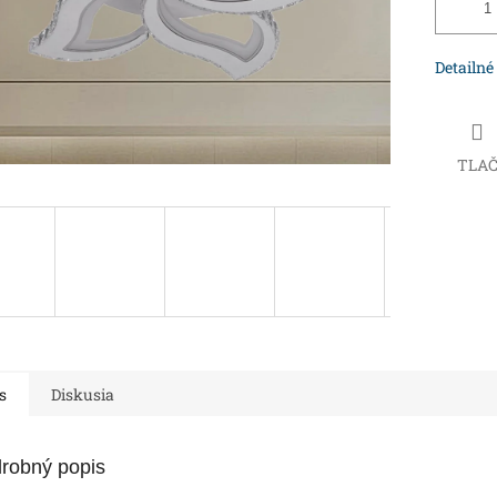
Detailné
TLA
s
Diskusia
robný popis