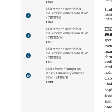
€159
LED stropné svietidlo s
Širo
diaľkovým ovládačom 90W
najú
- TB1313/B
inšt
€159
TE
LED stropné svietidlo s
diaľkovým ovládačom 95W
PA
- TB1312/W
spot
€119
svet
LED stropné svietidlo s
roz
diaľkovým ovládačom 95W
chro
- TB1312/B
svet
€119
stmi
LED závesná lampa na
nočn
lanku + diaľkový ovládač
65W - J4388/B
diaľ
€199
uhol
napä
živo
spín
hmot