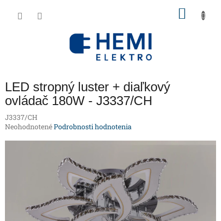
Prejsť
NÁKU
na
obsah
KOŠÍK
LED stropný luster + diaľkový
ovládač 180W - J3337/CH
J3337/CH
Priemerné
Neohodnotené
Podrobnosti hodnotenia
hodnotenie
produktu
je
0,0
z
5
hviezdičiek.