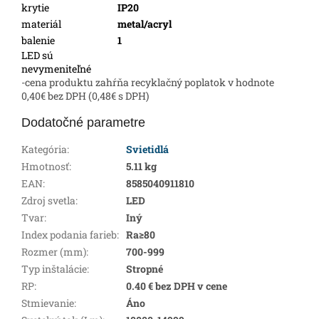
krytie
IP20
materiál
metal/acryl
balenie
1
LED sú
nevymeniteľné
-cena produktu zahŕňa recyklačný poplatok v hodnote
0,40€ bez DPH (0,48€ s DPH)
Dodatočné parametre
Kategória
:
Svietidlá
Hmotnosť
:
5.11 kg
EAN
:
8585040911810
Zdroj svetla
:
LED
Tvar
:
Iný
Index podania farieb
:
Ra≥80
Rozmer (mm)
:
700-999
Typ inštalácie
:
Stropné
RP
:
0.40 € bez DPH v cene
Stmievanie
:
Áno