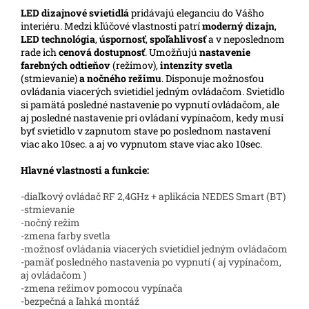
LED
dizajnové svietidlá
pridávajú eleganciu do Vášho
interiéru. Medzi kľúčové vlastnosti patrí
moderný dizajn
,
LED technológia
,
úspornosť
,
spoľahlivosť
a v neposlednom
rade ich
cenová dostupnosť
. Umožňujú
nastavenie
farebných odtieňov
(režimov),
intenzity svetla
(stmievanie)
a nočného režimu
. Disponuje možnosťou
ovládania viacerých svietidiel jedným ovládačom. Svietidlo
si pamätá posledné nastavenie po vypnutí ovládačom, ale
aj posledné nastavenie pri ovládaní vypínačom, kedy musí
byť svietidlo v zapnutom stave po poslednom nastavení
viac ako 10sec. a aj vo vypnutom stave viac ako 10sec.
Hlavné vlastnosti a funkcie:
-diaľkový ovládač RF 2,4GHz + aplikácia NEDES Smart (BT)
-stmievanie
-nočný režim
-zmena farby svetla
-možnosť ovládania viacerých svietidiel jedným ovládačom
-pamäť posledného nastavenia po vypnutí ( aj vypínačom,
aj ovládačom )
-zmena režimov pomocou vypínača
-bezpečná a ľahká montáž