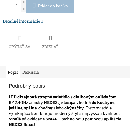
Pridať do košíka
Detailné informácie
OPÝTAŤ SA
ZDIEĽAŤ
Popis
Diskusia
Podrobný popis
LED dizajnové stropné svietidlo
s
diaľkovým ovládačom
RF 2,4GHz značky
NEDES,
je
lampa
vhodná
do kuchyne
,
jedálne
,
spálne, chodby
alebo
obývačky
. Tieto svietidlá
vynikajúco kombinujú moderný štýl s najvyššou kvalitou.
Svetlá
sú ovládané
SMART
technológiu pomocou aplikácie
NEDES Smart
.