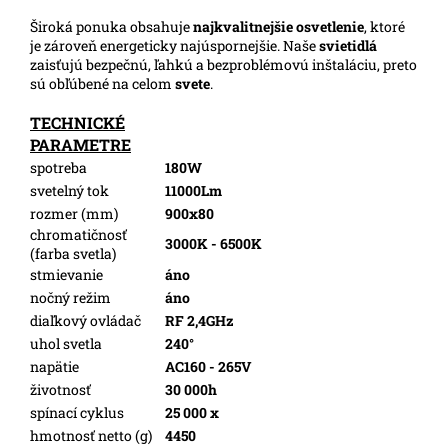
Široká ponuka obsahuje
najkvalitnejšie osvetlenie
, ktoré
je zároveň energeticky najúspornejšie. Naše
svietidlá
zaisťujú bezpečnú, ľahkú a bezproblémovú inštaláciu, preto
sú obľúbené na celom
svete
.
TECHNICKÉ
PARAMETRE
spotreba
180W
svetelný tok
11000Lm
rozmer (mm)
900x80
chromatičnosť
3000K - 6500K
(farba svetla)
stmievanie
áno
nočný režim
áno
diaľkový ovládač
RF 2,4GHz
uhol svetla
240°
napätie
AC160 - 265V
životnosť
30 000h
spínací cyklus
25 000 x
hmotnosť netto (g)
4450