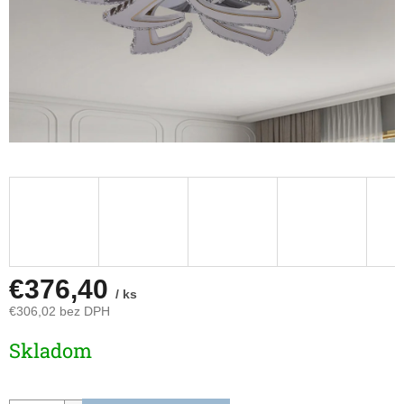
€376,40
/ ks
€306,02 bez DPH
Jednotková
Skladom
cena: