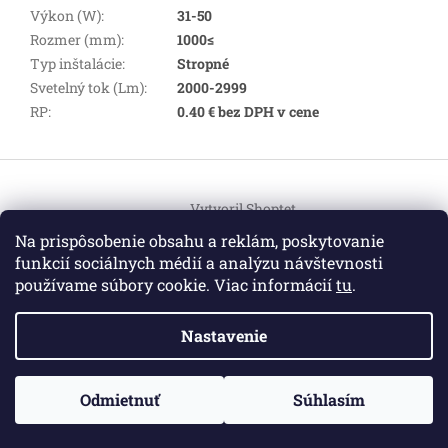
Výkon (W)
:
31-50
Rozmer (mm)
:
1000≤
Typ inštalácie
:
Stropné
Svetelný tok (Lm)
:
2000-2999
RP
:
0.40 € bez DPH v cene
Z
á
Vytvoril Shoptet
p
ä
Na prispôsobenie obsahu a reklám, poskytovanie
t
funkcií sociálnych médií a analýzu návštevnosti
Copyright 2026
HEMI Elektro
. Všetky práva vyhradené.
i
používame súbory cookie. Viac informácií
tu
.
Upraviť nastavenie cookies
e
Nastavenie
Informácie pre vás
ZO ZDRAVOTNÝCH DÔVODOV BUDÚ VAŠE OBJEDNÁVKY
Odmietnuť
Súhlasím
O nás
|
Certifikáty
|
Cenník dopravy
|
Kontakt
|
Obchodné
VYBAVENÉ V PRIEBEHU 14 DNÍ. ĎAKUJEME ZA POCHOPENIE
podmienky
|
GDPR