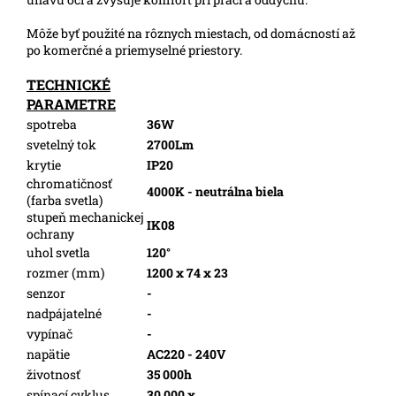
Môže byť použité na rôznych miestach, od domácností až
po komerčné a priemyselné priestory.
TECHNICKÉ
PARAMETRE
spotreba
36W
svetelný tok
2700Lm
krytie
IP20
chromatičnosť
4000K - neutrálna biela
(farba svetla)
stupeň mechanickej
IK08
ochrany
uhol svetla
120°
rozmer (mm)
1200 x 74 x 23
senzor
-
nadpájatelné
-
vypínač
-
napätie
AC220 - 240V
životnosť
35 000h
spínací cyklus
30 000 x