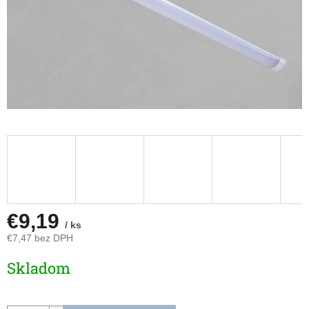
€9,19
/ ks
€7,47 bez DPH
Jednotková
Skladom
cena: