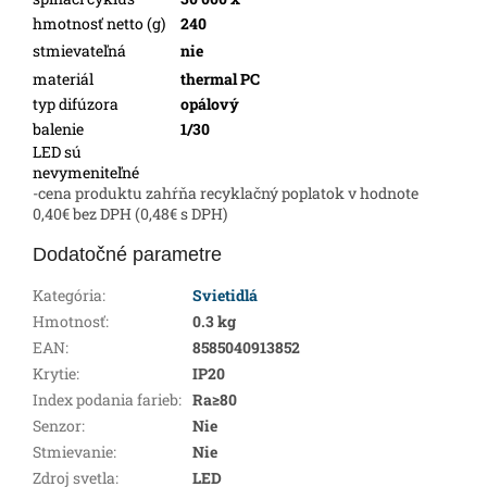
hmotnosť netto (g)
240
stmievateľná
nie
materiál
thermal PC
typ difúzora
opálový
balenie
1/30
LED sú
nevymeniteľné
-cena produktu zahŕňa recyklačný poplatok v hodnote
0,40€ bez DPH (0,48€ s DPH)
Dodatočné parametre
Kategória
:
Svietidlá
Hmotnosť
:
0.3 kg
EAN
:
8585040913852
Krytie
:
IP20
Index podania farieb
:
Ra≥80
Senzor
:
Nie
Stmievanie
:
Nie
Zdroj svetla
:
LED