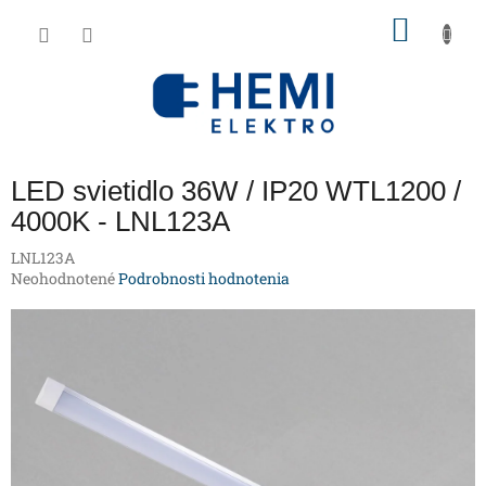
Prejsť
NÁKU
na
obsah
KOŠÍK
LED svietidlo 36W / IP20 WTL1200 /
4000K - LNL123A
LNL123A
Priemerné
Neohodnotené
Podrobnosti hodnotenia
hodnotenie
produktu
je
0,0
z
5
hviezdičiek.