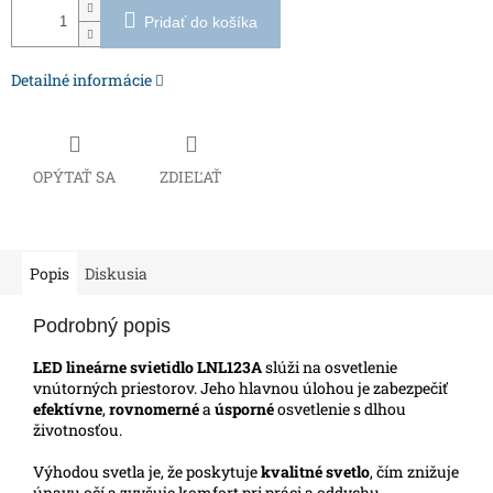
Pridať do košíka
Detailné informácie
OPÝTAŤ SA
ZDIEĽAŤ
Popis
Diskusia
Podrobný popis
LED lineárne svietidlo LNL123A
slúži na osvetlenie
vnútorných priestorov. Jeho hlavnou úlohou je zabezpečiť
efektívne
,
rovnomerné
a
úsporné
osvetlenie s dlhou
životnosťou.
Výhodou svetla je, že poskytuje
kvalitné
svetlo
, čím znižuje
únavu očí a zvyšuje komfort pri práci a oddychu.