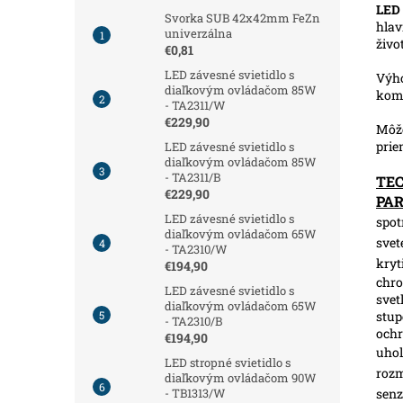
LED 
Svorka SUB 42x42mm FeZn
hlav
univerzálna
živo
€0,81
LED závesné svietidlo s
Výho
diaľkovým ovládačom 85W
komf
- TA2311/W
€229,90
Môže
prie
LED závesné svietidlo s
diaľkovým ovládačom 85W
- TA2311/B
TE
€229,90
PA
LED závesné svietidlo s
spot
diaľkovým ovládačom 65W
svet
- TA2310/W
kryt
€194,90
chro
LED závesné svietidlo s
svet
diaľkovým ovládačom 65W
stup
- TA2310/B
och
€194,90
uhol
LED stropné svietidlo s
roz
diaľkovým ovládačom 90W
senz
- TB1313/W