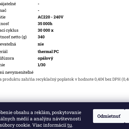
ájatelné
-
nač
-
tie
AC220 - 240V
tnosť
35 000h
ací cyklus
30 000 x
nosť netto (g)
340
evateľná
nie
riál
thermal PC
difúzora
opálový
nie
1/30
sú nevymeniteľné
a produktu zahŕňa recyklačný poplatok v hodnote 0,40€ bez DPH (0,4
obenie obsahu a reklám, poskytovanie
né.
Upraviť nastavenie cookies
Odmietnuť
iálnych médií a analýzu návštevnosti
súbory cookie. Viac informácií
tu
.