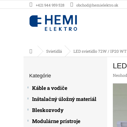
Prejsť
+421 944 959 528
obchod@hemielektro.sk
na
obsah
Domov
Svietidlá
LED svietidlo 72W / IP20 WT
B
LED 
o
Preskočiť
č
Prieme
Neohod
Kategórie
kategórie
n
hodnot
ý
produk
Káble a vodiče
p
je
0,0
a
Inštalačný úložný materiál
z
n
5
e
Bleskozvody
hviezdič
l
Modulárne prístroje