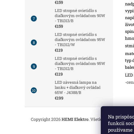
€159
nadp
vypí
LED stropné svietidlo s
diaľkovým ovládačom 90W
napä
- TB1313/B
živo
€159
spín
LED stropné svietidlo s
hmot
diaľkovým ovládačom 95W
- TB1312/W
stmi
€119
mate
LED stropné svietidlo s
typ 
diaľkovým ovládačom 95W
bale
- TB1312/B
€119
LED 
-cen
LED závesná lampa na
lanku + diaľkový ovládač
65W - J4388/B
€199
Z
á
Na prispôs
Copyright 2026
HEMI Elektro
. Všetky práva vyhrade
p
funkcií soc
ä
používame 