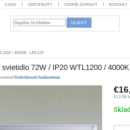
O NÁS
CERTIFIKÁTY
CENNÍK DOPRAVY
KONTAKT
HĽADAŤ
L1200 / 4000K - LNL125
svietidlo 72W / IP20 WTL1200 / 4000K
rné
notené
Podrobnosti hodnotenia
enie
€16
tu
€13,58 
Jednotk
Skla
cena:
iek.