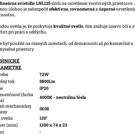
lineárne svietidlo LNL125
slúži na osvetlenie vnútorných priestorov.
nou úlohou je zabezpečiť
efektívne
,
rovnomerné
a
úsporné
osvetleni
tnosťou.
dou svetla je, že poskytuje
kvalitné
svetlo
, čím znižuje únavu očí a 
ort pri práci a oddychu.
 byť použité na rôznych miestach, od domácností až po komerčné a
myselné priestory.
CHNICKÉ
RAMETRE
reba
72W
elný tok
5800Lm
ie
IP20
matičnosť (farba
4000K - neutrálna biela
la)
eň mechanickej
IK08
rany
 svetla
120°
mer (mm)
1200 x 74 x 23
or
-