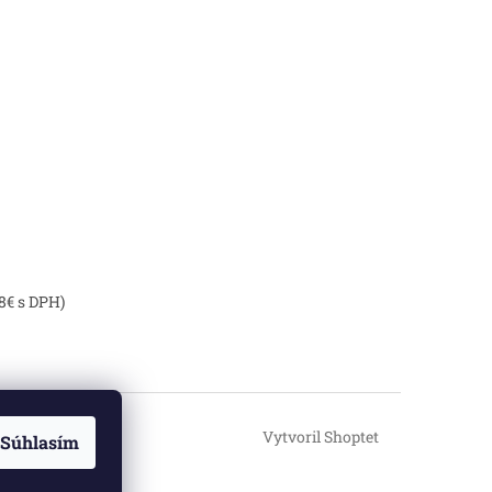
8€ s DPH)
Vytvoril Shoptet
Súhlasím