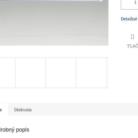
Detailné
TLA
s
Diskusia
robný popis