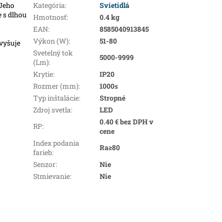
 Jeho
Kategória
:
Svietidlá
e s dlhou
Hmotnosť
:
0.4 kg
EAN
:
8585040913845
Výkon (W)
:
51-80
zvyšuje
Svetelný tok
5000-9999
(Lm)
:
Krytie
:
IP20
Rozmer (mm)
:
1000≤
Typ inštalácie
:
Stropné
Zdroj svetla
:
LED
0.40 € bez DPH v
RP
:
cene
Index podania
Ra≥80
farieb
:
Senzor
:
Nie
Stmievanie
:
Nie