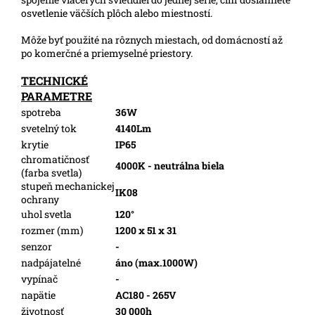
osvetlenie väčších plôch alebo miestností.
Môže byť použité na rôznych miestach, od domácností až
po komerčné a priemyselné priestory.
TECHNICKÉ
PARAMETRE
spotreba
36W
svetelný tok
4140Lm
krytie
IP65
chromatičnosť
4000K - neutrálna biela
(farba svetla)
stupeň mechanickej
IK08
ochrany
uhol svetla
120°
rozmer (mm)
1200 x 51 x 31
senzor
-
nadpájatelné
áno (max.1000W)
vypínač
-
napätie
AC180 - 265V
životnosť
30 000h