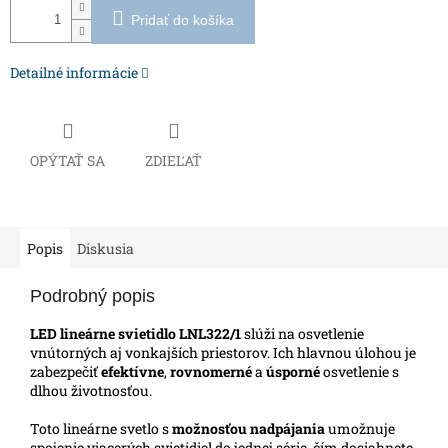
Pridať do košíka
Detailné informácie
OPÝTAŤ SA
ZDIEĽAŤ
Popis
Diskusia
Podrobný popis
LED lineárne svietidlo
LNL322/1
slúži na osvetlenie
vnútorných aj vonkajších priestorov. Ich hlavnou úlohou je
zabezpečiť
efektívne
,
rovnomerné
a
úsporné
osvetlenie s
dlhou životnosťou.
Toto lineárne svetlo s
možnosťou
nadpájania
umožnuje
spojenie viacerých svietidiel do jednej série, čím dosiahnete