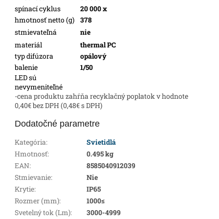
spínací cyklus
20 000 x
hmotnosť netto (g)
378
stmievateľná
nie
materiál
thermal PC
typ difúzora
opálový
balenie
1/50
LED sú
nevymeniteľné
-cena produktu zahŕňa recyklačný poplatok v hodnote
0,40€ bez DPH (0,48€ s DPH)
Dodatočné parametre
Kategória
:
Svietidlá
Hmotnosť
:
0.495 kg
EAN
:
8585040912039
Stmievanie
:
Nie
Krytie
:
IP65
Rozmer (mm)
:
1000≤
Svetelný tok (Lm)
:
3000-4999