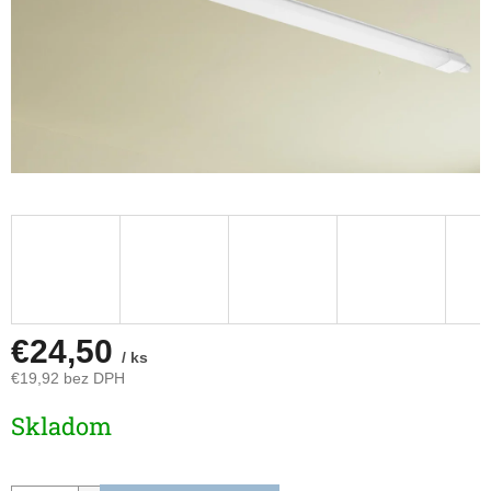
€24,50
/ ks
€19,92 bez DPH
Jednotková
Skladom
cena: