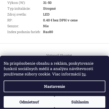
Výkon (W)
:
31-50
Typ inštalácie
:
Stropné
Zdroj svetla
:
LED
RP
:
0.40 € bez DPH v cene
Senzor
:
Nie
Index podania farieb
:
Ra≥80
Z
á
Vytvoril Shoptet
p
ä
Na prispôsobenie obsahu a reklám, poskytovanie
t
funkcií sociálnych médií a analýzu návštevnosti
Copyright 2026
HEMI Elektro
. Všetky práva vyhradené.
i
používame súbory cookie. Viac informácií
tu
.
Upraviť nastavenie cookies
e
Nastavenie
Informácie pre vás
ZO ZDRAVOTNÝCH DÔVODOV BUDÚ VAŠE OBJEDNÁVKY
Odmietnuť
Súhlasím
O nás
|
Certifikáty
|
Cenník dopravy
|
Kontakt
|
Obchodné
VYBAVENÉ V PRIEBEHU 14 DNÍ. ĎAKUJEME ZA POCHOPENIE
podmienky
|
GDPR