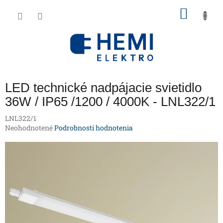
Prejsť
NÁKU
na
obsah
KOŠÍK
LED technické nadpájacie svietidlo
36W / IP65 /1200 / 4000K - LNL322/1
LNL322/1
Priemerné
Neohodnotené
Podrobnosti hodnotenia
hodnotenie
produktu
je
0,0
z
5
hviezdičiek.