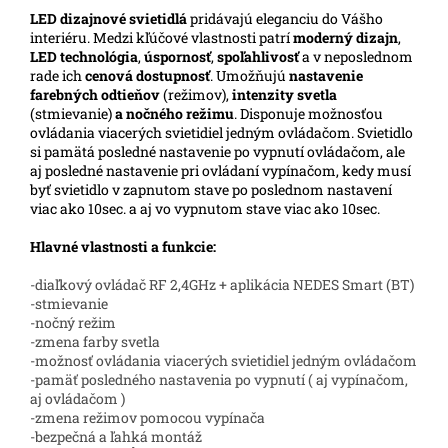
LED
dizajnové svietidlá
pridávajú eleganciu do Vášho
interiéru. Medzi kľúčové vlastnosti patrí
moderný dizajn
,
LED technológia
,
úspornosť
,
spoľahlivosť
a v neposlednom
rade ich
cenová dostupnosť
. Umožňujú
nastavenie
farebných odtieňov
(režimov),
intenzity svetla
(stmievanie)
a nočného režimu
. Disponuje možnosťou
ovládania viacerých svietidiel jedným ovládačom. Svietidlo
si pamätá posledné nastavenie po vypnutí ovládačom, ale
aj posledné nastavenie pri ovládaní vypínačom, kedy musí
byť svietidlo v zapnutom stave po poslednom nastavení
viac ako 10sec. a aj vo vypnutom stave viac ako 10sec.
Hlavné vlastnosti a funkcie:
-diaľkový ovládač RF 2,4GHz + aplikácia NEDES Smart (BT)
-stmievanie
-nočný režim
-zmena farby svetla
-možnosť ovládania viacerých svietidiel jedným ovládačom
-pamäť posledného nastavenia po vypnutí ( aj vypínačom,
aj ovládačom )
-zmena režimov pomocou vypínača
-bezpečná a ľahká montáž