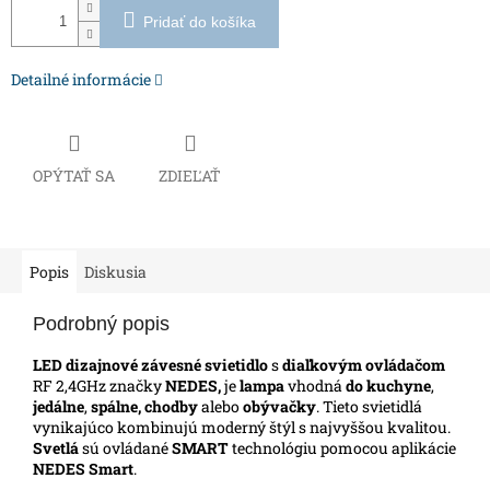
Pridať do košíka
Detailné informácie
OPÝTAŤ SA
ZDIEĽAŤ
Popis
Diskusia
Podrobný popis
LED dizajnové závesné svietidlo
s
diaľkovým ovládačom
RF 2,4GHz značky
NEDES,
je
lampa
vhodná
do kuchyne
,
jedálne
,
spálne, chodby
alebo
obývačky
. Tieto svietidlá
vynikajúco kombinujú moderný štýl s najvyššou kvalitou.
Svetlá
sú ovládané
SMART
technológiu pomocou aplikácie
NEDES Smart
.