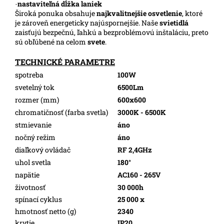
-
nastaviteľná dĺžka laniek
Široká ponuka obsahuje
najkvalitnejšie osvetlenie
, ktoré
je zároveň energeticky najúspornejšie. Naše
svietidlá
zaisťujú bezpečnú, ľahkú a bezproblémovú inštaláciu, preto
sú obľúbené na celom
svete
.
TECHNICKÉ PARAMETRE
spotreba
100W
svetelný tok
6500Lm
rozmer (mm)
600x600
chromatičnosť (farba svetla)
3000K - 6500K
stmievanie
áno
nočný režim
áno
diaľkový ovládač
RF 2,4GHz
uhol svetla
180°
napätie
AC160 - 265V
životnosť
30 000h
spínací cyklus
25 000 x
hmotnosť netto (g)
2340
krytie
IP20