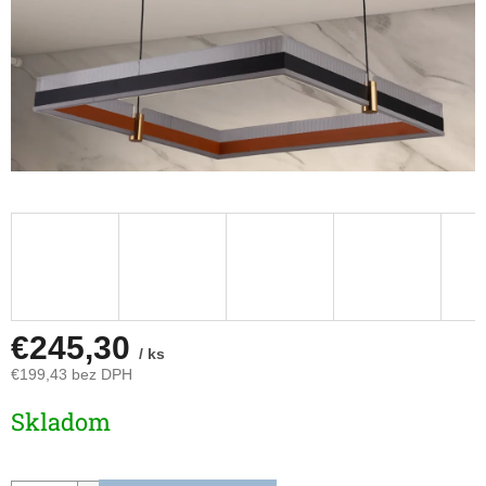
€245,30
/ ks
€199,43 bez DPH
Jednotková
Skladom
cena: