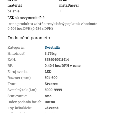
materiál
metal/acryl
balenie
1
LED sú nevymeniteľné
-cena produktu zahŕňa recyklačný poplatok v hodnote
0,40€ bez DPH (0,48€ s DPH)
Dodatočné parametre
Kategória
:
Svietidlá
Hmotnosť
:
3.75 kg
EAN
:
8585040911414
RP
:
0.40 € bez DPH v cene
Zdroj svetla
:
LED
Rozmer (mm)
:
501-699
Tvar
:
Štvorec
Svetelný tok (Lm)
:
5000-9999
Stmievanie
:
Áno
Index podania farieb
:
Ra≥80
Typ inštalácie
:
Závesné