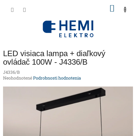
Prejsť
NÁKU
na
obsah
KOŠÍK
LED visiaca lampa + diaľkový
ovládač 100W - J4336/B
J4336/B
Priemerné
Neohodnotené
Podrobnosti hodnotenia
hodnotenie
produktu
je
0,0
z
5
hviezdičiek.