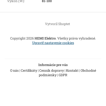
Výkon (W)
:
81-100
Z
á
Vytvoril Shoptet
p
ä
t
Copyright 2026
HEMI Elektro
. Všetky práva vyhradené.
i
Upraviť nastavenie cookies
e
Informácie pre vás
O nás
|
Certifikáty
|
Cenník dopravy
|
Kontakt
|
Obchodné
podmienky
|
GDPR