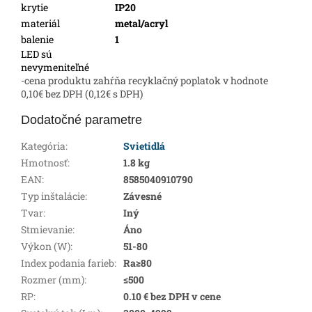
krytie
IP20
materiál
metal/acryl
balenie
1
LED sú
nevymeniteľné
-cena produktu zahŕňa recyklačný poplatok v hodnote
0,10€ bez DPH (0,12€ s DPH)
Dodatočné parametre
Kategória
:
Svietidlá
Hmotnosť
:
1.8 kg
EAN
:
8585040910790
Typ inštalácie
:
Závesné
Tvar
:
Iný
Stmievanie
:
Áno
Výkon (W)
:
51-80
Index podania farieb
:
Ra≥80
Rozmer (mm)
:
≤500
RP
:
0.10 € bez DPH v cene