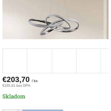
€203,70
/ ks
€165,61 bez DPH
Jednotková
Skladom
cena: