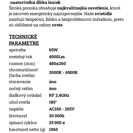
-
nastaviteľná dĺžka laniek
Široká ponuka obsahuje
najkvalitnejšie osvetlenie
, ktoré
je zároveň energeticky najúspornejšie. Naše
svietidlá
zaisťujú bezpečnú, ľahkú a bezproblémovú inštaláciu, preto
sú obľúbené na celom
svete
.
TECHNICKÉ
PARAMETRE
spotreba
65W
svetelný tok
4000Lm
rozmer (mm)
480x260
chromatičnosť
3000K - 6500K
(farba svetla)
stmievanie
áno
nočný režim
áno
diaľkový ovládač
RF 2,4GHz
uhol svetla
180°
napätie
AC160 - 265V
životnosť
30 000h
spínací cyklus
25 000 x
hmotnosť netto (g)
1060