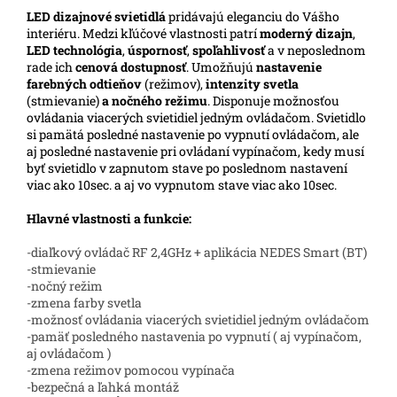
LED
dizajnové svietidlá
pridávajú eleganciu do Vášho
interiéru. Medzi kľúčové vlastnosti patrí
moderný dizajn
,
LED technológia
,
úspornosť
,
spoľahlivosť
a v neposlednom
rade ich
cenová dostupnosť
. Umožňujú
nastavenie
farebných odtieňov
(režimov),
intenzity svetla
(stmievanie)
a nočného režimu
. Disponuje možnosťou
ovládania viacerých svietidiel jedným ovládačom. Svietidlo
si pamätá posledné nastavenie po vypnutí ovládačom, ale
aj posledné nastavenie pri ovládaní vypínačom, kedy musí
byť svietidlo v zapnutom stave po poslednom nastavení
viac ako 10sec. a aj vo vypnutom stave viac ako 10sec.
Hlavné vlastnosti a funkcie:
-diaľkový ovládač RF 2,4GHz + aplikácia NEDES Smart (BT)
-stmievanie
-nočný režim
-zmena farby svetla
-možnosť ovládania viacerých svietidiel jedným ovládačom
-pamäť posledného nastavenia po vypnutí ( aj vypínačom,
aj ovládačom )
-zmena režimov pomocou vypínača
-bezpečná a ľahká montáž