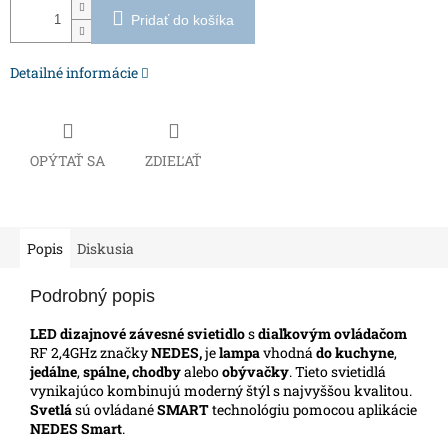
Pridať do košíka
Detailné informácie
OPÝTAŤ SA
ZDIEĽAŤ
Popis
Diskusia
Podrobný popis
LED dizajnové závesné svietidlo
s
diaľkovým ovládačom
RF 2,4GHz značky
NEDES,
je
lampa
vhodná
do kuchyne
,
jedálne
,
spálne, chodby
alebo
obývačky
. Tieto svietidlá
vynikajúco kombinujú moderný štýl s najvyššou kvalitou.
Svetlá
sú ovládané
SMART
technológiu pomocou aplikácie
NEDES Smart
.