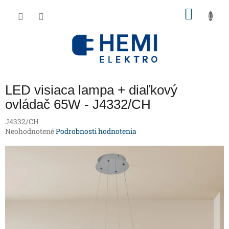
Prejsť
NÁKU
na
obsah
KOŠÍK
LED visiaca lampa + diaľkový
ovládač 65W - J4332/CH
J4332/CH
Priemerné
Neohodnotené
Podrobnosti hodnotenia
hodnotenie
produktu
je
0,0
z
5
hviezdičiek.