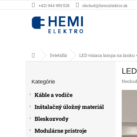
Prejsť
+421 944 959 528
obchod@hemielektro.sk
na
obsah
Domov
Svietidlá
LED visiaca lampa na lanku 
B
LED 
o
Preskočiť
č
Prieme
Neohod
Kategórie
kategórie
n
hodnot
ý
produk
Káble a vodiče
p
je
0,0
a
Inštalačný úložný materiál
z
n
5
e
Bleskozvody
hviezdič
l
Modulárne prístroje