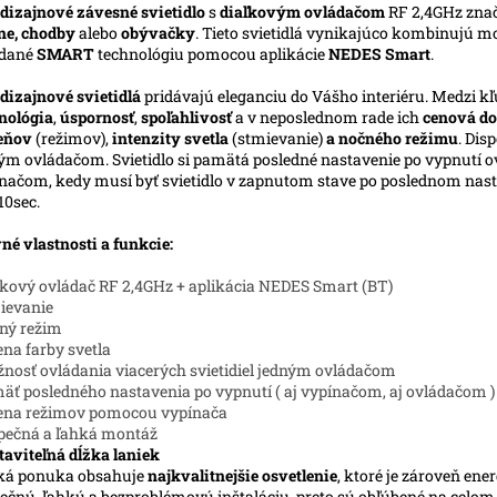
dizajnové závesné svietidlo
s
diaľkovým ovládačom
RF 2,4GHz zna
ne, chodby
alebo
obývačky
. Tieto svietidlá vynikajúco kombinujú m
ádané
SMART
technológiu pomocou aplikácie
NEDES Smart
.
dizajnové svietidlá
pridávajú eleganciu do Vášho interiéru. Medzi kľ
nológia
,
úspornosť
,
spoľahlivosť
a v neposlednom rade ich
cenová do
ieňov
(režimov),
intenzity svetla
(stmievanie)
a nočného režimu
. Dis
ým ovládačom. Svietidlo si pamätá posledné nastavenie po vypnutí ov
načom, kedy musí byť svietidlo v zapnutom stave po poslednom nasta
10sec.
né vlastnosti a funkcie:
ľkový ovládač RF 2,4GHz + aplikácia NEDES Smart (BT)
ievanie
ný režim
na farby svetla
nosť ovládania viacerých svietidiel jedným ovládačom
äť posledného nastavenia po vypnutí ( aj vypínačom, aj ovládačom )
ena režimov pomocou vypínača
pečná a ľahká montáž
taviteľná dĺžka laniek
ká ponuka obsahuje
najkvalitnejšie osvetlenie
, ktoré je zároveň ene
ečnú, ľahkú a bezproblémovú inštaláciu, preto sú obľúbené na celo