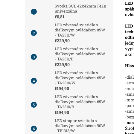
LED 
Svorka SUB 42x42mm FeZn
spál
univerzálna
ovl
€0,81
LED závesné svietidlo s
LED
diaľkovým ovládačom 85W
tech
- TA2311/W
odt
€229,90
jedn
vypí
LED závesné svietidlo s
diaľkovým ovládačom 85W
ako 
- TA2311/B
€229,90
Hlav
LED závesné svietidlo s
-dia
diaľkovým ovládačom 65W
-stm
- TA2310/W
-noč
€194,90
-zme
LED závesné svietidlo s
-mož
diaľkovým ovládačom 65W
-pam
- TA2310/B
-zm
€194,90
-bez
LED stropné svietidlo s
-
nas
diaľkovým ovládačom 90W
Širo
- TB1313/W
bezp