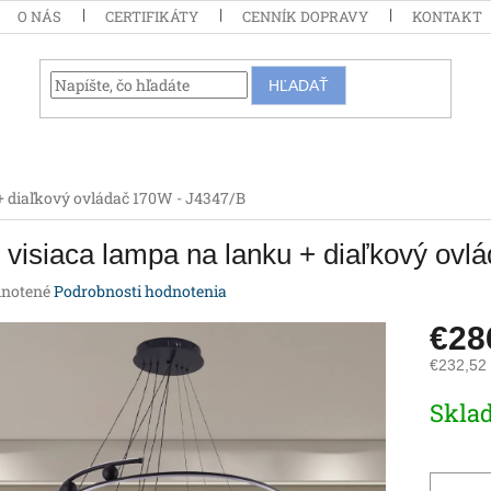
O NÁS
CERTIFIKÁTY
CENNÍK DOPRAVY
KONTAKT
HĽADAŤ
+ diaľkový ovládač 170W - J4347/B
visiaca lampa na lanku + diaľkový ovl
rné
notené
Podrobnosti hodnotenia
enie
€2
tu
€232,52
Jednotk
Skla
cena:
iek.