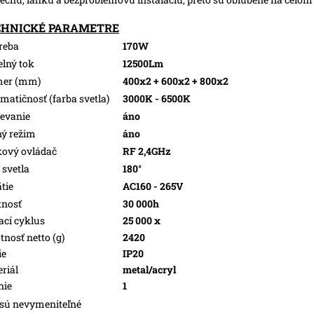
CHNICKÉ PARAMETRE
reba
170W
elný tok
12500Lm
mer (mm)
400x2 + 600x2 + 800x2
matičnosť (farba svetla)
3000K - 6500K
evanie
áno
ý režim
áno
kový ovládač
RF 2,4GHz
 svetla
180°
tie
AC160 - 265V
tnosť
30 000h
ací cyklus
25 000 x
nosť netto (g)
2420
ie
IP20
riál
metal/acryl
nie
1
sú nevymeniteľné