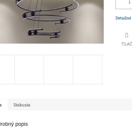
Detailné
TLA
s
Diskusia
robný popis