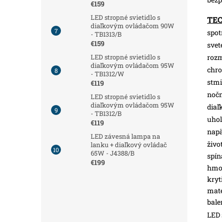
€159
LED stropné svietidlo s
TE
diaľkovým ovládačom 90W
spot
- TB1313/B
€159
svet
roz
LED stropné svietidlo s
diaľkovým ovládačom 95W
chro
- TB1312/W
stmi
€119
nočn
LED stropné svietidlo s
diaľkovým ovládačom 95W
diaľ
- TB1312/B
uhol
€119
napä
LED závesná lampa na
živo
lanku + diaľkový ovládač
65W - J4388/B
spín
€199
hmot
kryt
mate
bale
LED 