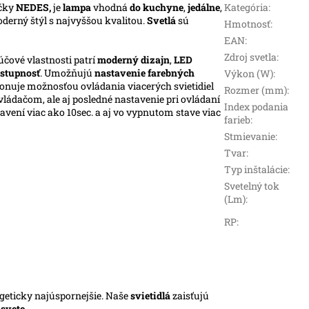
čky
NEDES,
je
lampa
vhodná
do kuchyne
,
jedálne
,
Kategória
:
oderný štýl s najvyššou kvalitou.
Svetlá
sú
Hmotnosť
:
EAN
:
Zdroj svetla
:
účové vlastnosti patrí
moderný dizajn
,
LED
stupnosť
. Umožňujú
nastavenie farebných
Výkon (W)
:
ponuje možnosťou ovládania viacerých svietidiel
Rozmer (mm)
:
ládačom, ale aj posledné nastavenie pri ovládaní
Index podania
vení viac ako 10sec. a aj vo vypnutom stave viac
farieb
:
Stmievanie
:
Tvar
:
Typ inštalácie
:
Svetelný tok
(Lm)
:
RP
:
rgeticky najúspornejšie. Naše
svietidlá
zaisťujú
m
svete
.