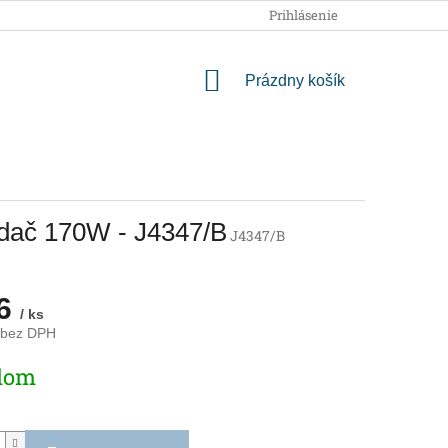
OBCHODNÉ PODMIENKY
PODMIENKY OCHRANY OSOBNÝCH
Prihlásenie
NÁKUPNÝ
Prázdny košík
KOŠÍK
ádač 170W - J4347/B
J4347/B
86
/ ks
 bez DPH
ová
dom