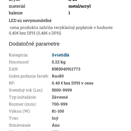
materiál
metal/acryl
balenie
1
LED sú nevymeniteľné
-cena produktu zahŕňa recyklačný poplatok v hodnote
0,40€ bez DPH (0,48€ s DPH)
Dodatočné parametre
Kategória
:
Svietidlá
Hmotnosť
:
5.22 kg
EAN
:
8585040911773
Index podania farieb
:
Ra≥80
RP
:
0.40 € bez DPH v cene
Svetelný tok (Lm)
:
5000-9999
Typ inštalácie
:
Závesné
Rozmer (mm)
:
700-999
Výkon (W)
:
81-100
Tvar
:
Iný
Stmievanie
:
Áno