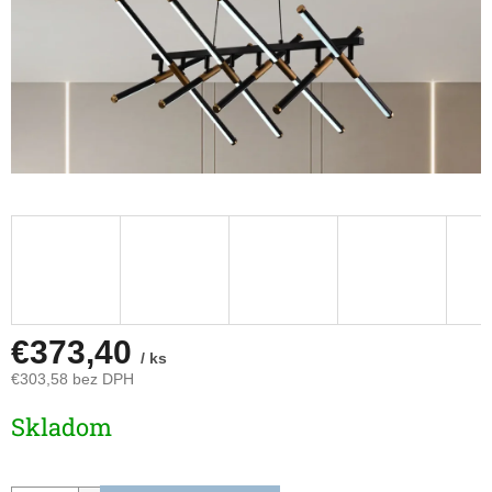
€373,40
/ ks
€303,58 bez DPH
Jednotková
Skladom
cena: