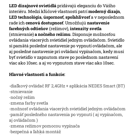
LED
dizajnové svietidlá
pridávajú eleganciu do Vášho
interiéru. Medzi kľúčové vlastnosti patrí
moderný dizajn
,
LED technológia
,
úspornosť
,
spoľahlivosť
a v neposlednom
rade ich
cenová dostupnosť
. Umožňujú
nastavenie
farebných odtieňov
(režimov),
intenzity svetla
(stmievanie)
a nočného režimu
. Disponuje možnosťou
ovládania viacerých svietidiel jedným ovládačom. Svietidlo
si pamätá posledné nastavenie po vypnutí ovládačom, ale
aj posledné nastavenie pri ovládaní vypínačom, kedy musí
byť svietidlo v zapnutom stave po poslednom nastavení
viac ako 10sec. a aj vo vypnutom stave viac ako 10sec.
Hlavné vlastnosti a funkcie:
-diaľkový ovládač RF 2,4GHz + aplikácia NEDES Smart (BT)
-stmievanie
-nočný režim
-zmena farby svetla
-možnosť ovládania viacerých svietidiel jedným ovládačom
-pamäť posledného nastavenia po vypnutí ( aj vypínačom,
aj ovládačom )
-zmena režimov pomocou vypínača
-bezpečná a ľahká montáž