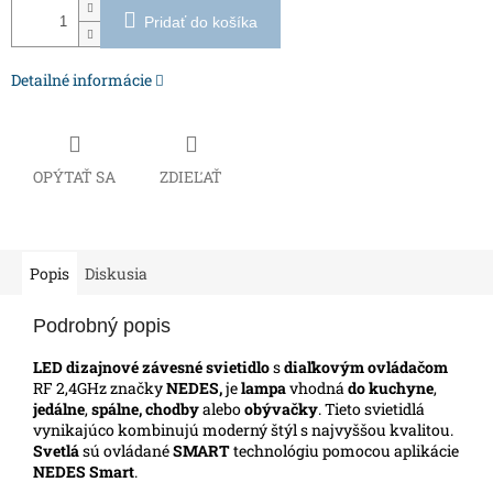
Pridať do košíka
Detailné informácie
OPÝTAŤ SA
ZDIEĽAŤ
Popis
Diskusia
Podrobný popis
LED dizajnové závesné svietidlo
s
diaľkovým ovládačom
RF 2,4GHz značky
NEDES,
je
lampa
vhodná
do kuchyne
,
jedálne
,
spálne, chodby
alebo
obývačky
. Tieto svietidlá
vynikajúco kombinujú moderný štýl s najvyššou kvalitou.
Svetlá
sú ovládané
SMART
technológiu pomocou aplikácie
NEDES Smart
.