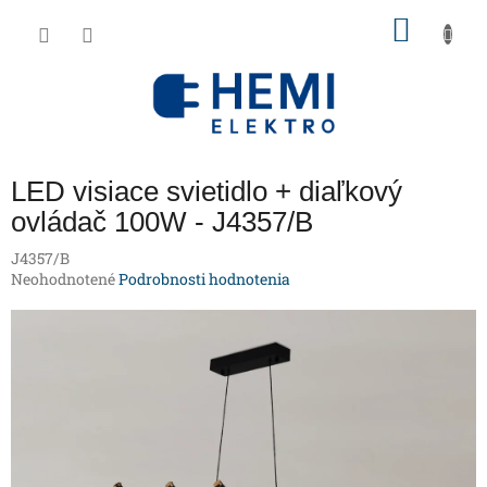
Prejsť
NÁKU
na
obsah
KOŠÍK
LED visiace svietidlo + diaľkový
ovládač 100W - J4357/B
J4357/B
Priemerné
Neohodnotené
Podrobnosti hodnotenia
hodnotenie
produktu
je
0,0
z
5
hviezdičiek.