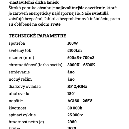
-
nastaviteľná dĺžka laniek
Široká ponuka obsahuje
najkvalitnejšie osvetlenie
, ktoré
je zároveň energeticky najúspornejšie. Naše
svietidlá
zaisťujú bezpečnú, ľahkú a bezproblémovú inštaláciu, preto
sú obľúbené na celom
svete
.
TECHNICKÉ PARAMETRE
spotreba
100W
svetelný tok
5100Lm
rozmer (mm)
500x5 + 700x3
chromatičnosť (farba svetla)
3000K - 6500K
stmievanie
áno
nočný režim
áno
diaľkový ovládač
RF 2,4GHz
uhol svetla
180°
napätie
AC160 - 265V
životnosť
30 000h
spínací cyklus
25 000 x
hmotnosť netto (g)
2980
krytie
IP20