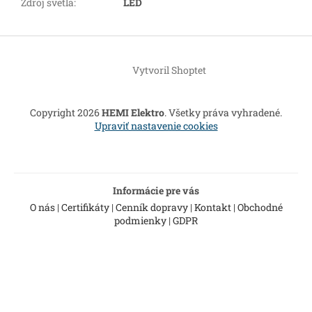
Zdroj svetla
:
LED
Z
á
Vytvoril Shoptet
p
ä
t
Copyright 2026
HEMI Elektro
. Všetky práva vyhradené.
i
Upraviť nastavenie cookies
e
Informácie pre vás
O nás
|
Certifikáty
|
Cenník dopravy
|
Kontakt
|
Obchodné
podmienky
|
GDPR