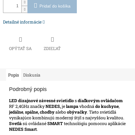
Pridať do košíka
Detailné informácie
OPÝTAŤ SA
ZDIEĽAŤ
Popis
Diskusia
Podrobný popis
LED dizajnové závesné svietidlo
s
diaľkovým ovládačom
RF 2,4GHz značky
NEDES,
je
lampa
vhodná
do kuchyne
,
jedálne
,
spálne, chodby
alebo
obývačky
. Tieto svietidlá
vynikajúco kombinujú moderný štýl s najvyššou kvalitou.
Svetlá
sú ovládané
SMART
technológiu pomocou aplikácie
NEDES Smart
.