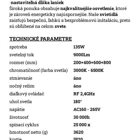
-
nastaviteľná dĺžka laniek
Široká ponuka obsahuje
najkvalitnejšie osvetlenie
, ktoré
je zároveň energeticky najúspornejšie. Naše
svietidlá
zaisťujú bezpečnú, ľahkú a bezproblémovú inštaláciu, preto
sú obľúbené na celom
svete
.
TECHNICKÉ PARAMETRE
spotreba
135W
svetelný tok
9000Lm
rozmer (mm)
200+400+600+800
chromatičnosť (farba svetla)
3000K - 6500K
stmievanie
áno
nočný režim
áno
diaľkový ovládač
RF 2,4GHz
uhol svetla
180°
napätie
AC160 - 265V
životnosť
30 000h
spínací cyklus
25 000 x
hmotnosť netto (g)
3620
krytie
IP20