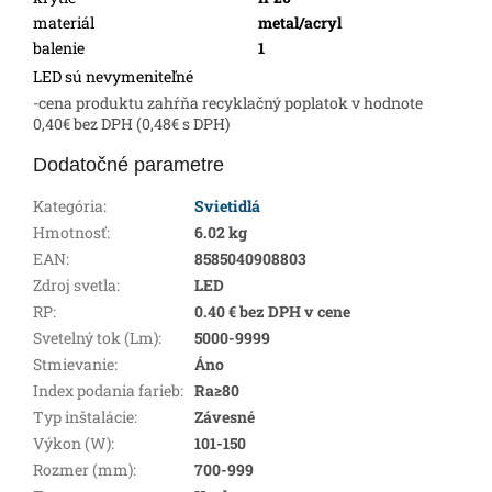
materiál
metal/acryl
balenie
1
LED sú nevymeniteľné
-cena produktu zahŕňa recyklačný poplatok v hodnote
0,40€ bez DPH (0,48€ s DPH)
Dodatočné parametre
Kategória
:
Svietidlá
Hmotnosť
:
6.02 kg
EAN
:
8585040908803
Zdroj svetla
:
LED
RP
:
0.40 € bez DPH v cene
Svetelný tok (Lm)
:
5000-9999
Stmievanie
:
Áno
Index podania farieb
:
Ra≥80
Typ inštalácie
:
Závesné
Výkon (W)
:
101-150
Rozmer (mm)
:
700-999