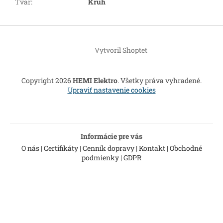
Tvar
:
Kruh
Z
á
Vytvoril Shoptet
p
ä
t
Copyright 2026
HEMI Elektro
. Všetky práva vyhradené.
i
Upraviť nastavenie cookies
e
Informácie pre vás
O nás
|
Certifikáty
|
Cenník dopravy
|
Kontakt
|
Obchodné
podmienky
|
GDPR