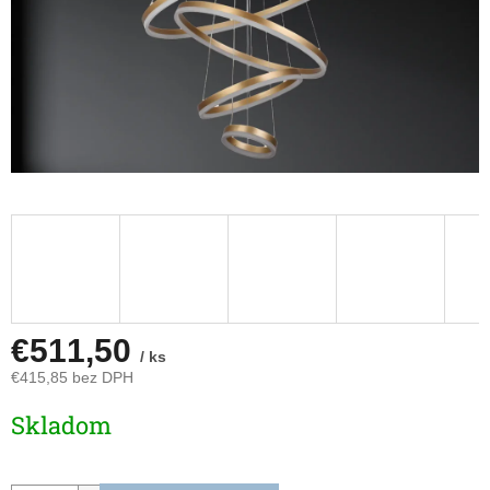
€511,50
/ ks
€415,85 bez DPH
Jednotková
Skladom
cena: