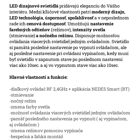
LED
dizajnové svietidlá
pridávajú eleganciu do Vášho
interiéru. Medzi kľúčové vlastnosti patrí
moderný dizajn
,
LED technológia
,
úspornosť
,
spoľahlivosť
a v neposlednom
rade ich
cenová dostupnosť
. Umožňujú
nastavenie
farebných odtieňov
(režimov),
intenzity svetla
(stmievanie)
a nočného režimu
. Disponuje možnosťou
ovládania viacerých svietidiel jedným ovládačom. Svietidlo
si pamätá posledné nastavenie po vypnutí ovládačom, ale
aj posledné nastavenie pri ovládaní vypínačom, kedy musí
byť svietidlo v zapnutom stave po poslednom nastavení
viac ako 10sec. a aj vo vypnutom stave viac ako 10sec.
Hlavné vlastnosti a funkcie:
-diaľkový ovládač RF 2,4GHz + aplikácia NEDES Smart (BT)
-stmievanie
-nočný režim
-zmena farby svetla
-možnosť ovládania viacerých svietidiel jedným ovládačom
-pamäť posledného nastavenia po vypnutí ( aj vypínačom,
aj ovládačom )
-zmena režimov pomocou vypínača
-bezpečná a ľahká montáž