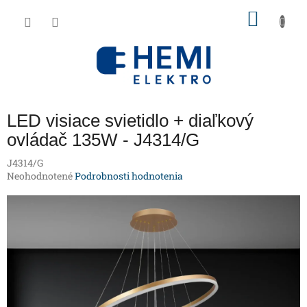
Prejsť
NÁKU
na
obsah
KOŠÍK
LED visiace svietidlo + diaľkový
ovládač 135W - J4314/G
J4314/G
Priemerné
Neohodnotené
Podrobnosti hodnotenia
hodnotenie
produktu
je
0,0
z
5
hviezdičiek.