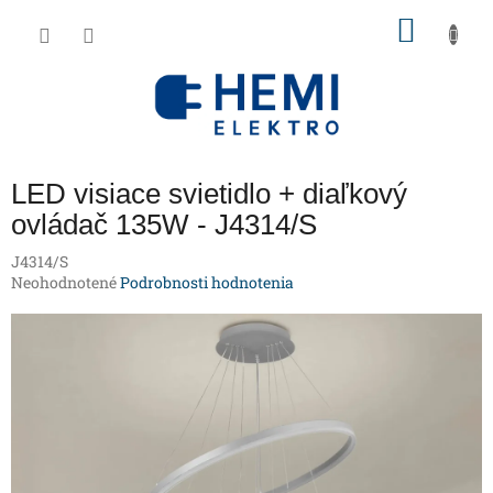
Prejsť
NÁKU
na
obsah
KOŠÍK
LED visiace svietidlo + diaľkový
ovládač 135W - J4314/S
J4314/S
Priemerné
Neohodnotené
Podrobnosti hodnotenia
hodnotenie
produktu
je
0,0
z
5
hviezdičiek.