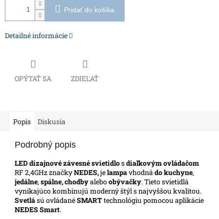
Pridať do košíka
Detailné informácie
OPÝTAŤ SA
ZDIEĽAŤ
Popis
Diskusia
Podrobný popis
LED dizajnové závesné svietidlo
s
diaľkovým ovládačom
RF 2,4GHz značky
NEDES,
je
lampa
vhodná
do kuchyne
,
jedálne
,
spálne, chodby
alebo
obývačky
. Tieto svietidlá
vynikajúco kombinujú moderný štýl s najvyššou kvalitou.
Svetlá
sú ovládané
SMART
technológiu pomocou aplikácie
NEDES Smart
.