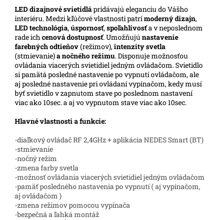
LED
dizajnové svietidlá
pridávajú eleganciu do Vášho
interiéru. Medzi kľúčové vlastnosti patrí
moderný dizajn
,
LED technológia
,
úspornosť
,
spoľahlivosť
a v neposlednom
rade ich
cenová dostupnosť
. Umožňujú
nastavenie
farebných odtieňov
(režimov),
intenzity svetla
(stmievanie)
a nočného režimu
. Disponuje možnosťou
ovládania viacerých svietidiel jedným ovládačom. Svietidlo
si pamätá posledné nastavenie po vypnutí ovládačom, ale
aj posledné nastavenie pri ovládaní vypínačom, kedy musí
byť svietidlo v zapnutom stave po poslednom nastavení
viac ako 10sec. a aj vo vypnutom stave viac ako 10sec.
Hlavné vlastnosti a funkcie:
-diaľkový ovládač RF 2,4GHz + aplikácia NEDES Smart (BT)
-stmievanie
-nočný režim
-zmena farby svetla
-možnosť ovládania viacerých svietidiel jedným ovládačom
-pamäť posledného nastavenia po vypnutí ( aj vypínačom,
aj ovládačom )
-zmena režimov pomocou vypínača
-bezpečná a ľahká montáž