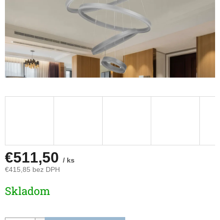
€511,50
/ ks
€415,85 bez DPH
Jednotková
Skladom
cena: