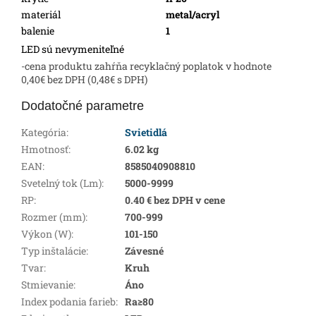
materiál
metal/acryl
balenie
1
LED sú nevymeniteľné
-cena produktu zahŕňa recyklačný poplatok v hodnote
0,40€ bez DPH (0,48€ s DPH)
Dodatočné parametre
Kategória
:
Svietidlá
Hmotnosť
:
6.02 kg
EAN
:
8585040908810
Svetelný tok (Lm)
:
5000-9999
RP
:
0.40 € bez DPH v cene
Rozmer (mm)
:
700-999
Výkon (W)
:
101-150
Typ inštalácie
:
Závesné
Tvar
:
Kruh
Stmievanie
:
Áno
Index podania farieb
:
Ra≥80