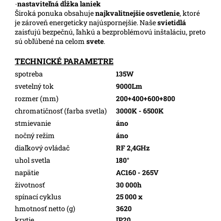
-
nastaviteľná dĺžka laniek
Široká ponuka obsahuje
najkvalitnejšie osvetlenie
, ktoré
je zároveň energeticky najúspornejšie. Naše
svietidlá
zaisťujú bezpečnú, ľahkú a bezproblémovú inštaláciu, preto
sú obľúbené na celom
svete
.
TECHNICKÉ PARAMETRE
spotreba
135W
svetelný tok
9000Lm
rozmer (mm)
200+400+600+800
chromatičnosť (farba svetla)
3000K - 6500K
stmievanie
áno
nočný režim
áno
diaľkový ovládač
RF 2,4GHz
uhol svetla
180°
napätie
AC160 - 265V
životnosť
30 000h
spínací cyklus
25 000 x
hmotnosť netto (g)
3620
krytie
IP20