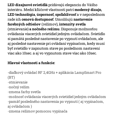
LED
dizajnové svietidlá
pridávajú eleganciu do Vášho
interiéru. Medzi kľúčové vlastnosti patrí
moderný dizajn
,
LED technológia
,
úspornosť
,
spoľahlivosť
a v neposlednom
rade ich
cenová dostupnosť
. Umožňujú
nastavenie
farebných odtieňov
(režimov),
intenzity svetla
(stmievanie)
a nočného režimu
. Disponuje možnosťou
ovládania viacerých svietidiel jedným ovládačom. Svietidlo
si pamätá posledné nastavenie po vypnutí ovládačom, ale
aj posledné nastavenie pri ovládaní vypínačom, kedy musí
byť svietidlo v zapnutom stave po poslednom nastavení
viac ako 10sec. a aj vo vypnutom stave viac ako 10sec.
Hlavné vlastnosti a funkcie:
-diaľkový ovládač RF 2,4GHz + aplikácia LampSmart Pro
(BT)
-stmievanie
-nočný režim
-zmena farby svetla
-možnosť ovládania viacerých svietidiel jedným ovládačom
-pamäť posledného nastavenia po vypnutí ( aj vypínačom,
aj ovládačom )
-zmena režimov pomocou vypínača