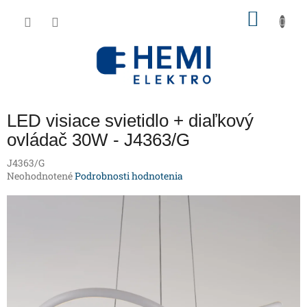
Prejsť
NÁKU
na
obsah
KOŠÍK
LED visiace svietidlo + diaľkový
ovládač 30W - J4363/G
J4363/G
Priemerné
Neohodnotené
Podrobnosti hodnotenia
hodnotenie
produktu
je
0,0
z
5
hviezdičiek.