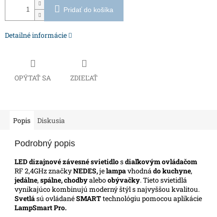
Pridať do košíka
Detailné informácie
OPÝTAŤ SA
ZDIEĽAŤ
Popis
Diskusia
Podrobný popis
LED dizajnové závesné svietidlo
s
diaľkovým ovládačom
RF 2,4GHz značky
NEDES,
je
lampa
vhodná
do kuchyne
,
jedálne
,
spálne, chodby
alebo
obývačky
. Tieto svietidlá
vynikajúco kombinujú moderný štýl s najvyššou kvalitou.
Svetlá
sú ovládané
SMART
technológiu pomocou aplikácie
LampSmart Pro.