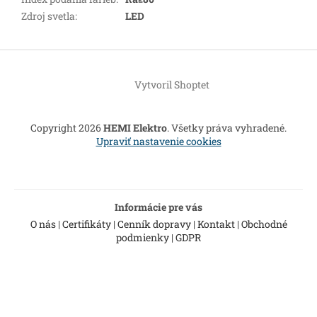
Zdroj svetla
:
LED
Z
á
Vytvoril Shoptet
p
ä
t
Copyright 2026
HEMI Elektro
. Všetky práva vyhradené.
i
Upraviť nastavenie cookies
e
Informácie pre vás
O nás
|
Certifikáty
|
Cenník dopravy
|
Kontakt
|
Obchodné
podmienky
|
GDPR