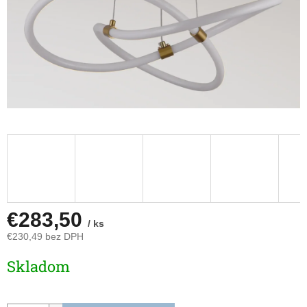
€283,50
/ ks
€230,49 bez DPH
Jednotková
Skladom
cena: