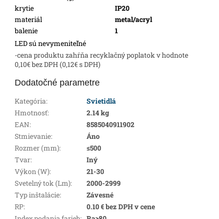
krytie
IP20
materiál
metal/acryl
balenie
1
LED sú nevymeniteľné
-cena produktu zahŕňa recyklačný poplatok v hodnote
0,10€ bez DPH (0,12€ s DPH)
Dodatočné parametre
Kategória
:
Svietidlá
Hmotnosť
:
2.14 kg
EAN
:
8585040911902
Stmievanie
:
Áno
Rozmer (mm)
:
≤500
Tvar
:
Iný
Výkon (W)
:
21-30
Svetelný tok (Lm)
:
2000-2999
Typ inštalácie
:
Závesné
RP
:
0.10 € bez DPH v cene
Index podania farieb
:
Ra≥80