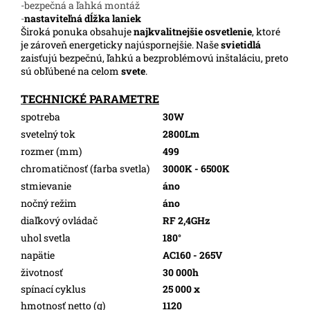
-bezpečná a ľahká montáž
-
nastaviteľná dĺžka laniek
Široká ponuka obsahuje
najkvalitnejšie osvetlenie
, ktoré
je zároveň energeticky najúspornejšie. Naše
svietidlá
zaisťujú bezpečnú, ľahkú a bezproblémovú inštaláciu, preto
sú obľúbené na celom
svete
.
TECHNICKÉ PARAMETRE
spotreba
30W
svetelný tok
2800Lm
rozmer (mm)
499
chromatičnosť (farba svetla)
3000K - 6500K
stmievanie
áno
nočný režim
áno
diaľkový ovládač
RF 2,4GHz
uhol svetla
180°
napätie
AC160 - 265V
životnosť
30 000h
spínací cyklus
25 000 x
hmotnosť netto (g)
1120