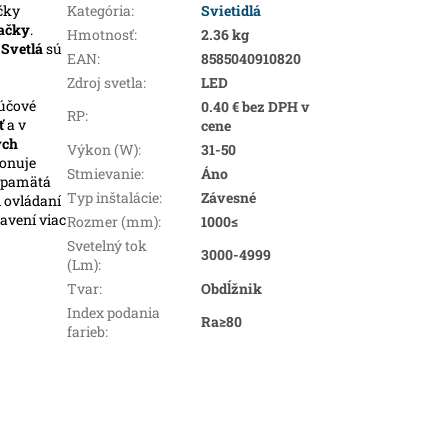
čky
Kategória
:
Svietidlá
ačky
.
Hmotnosť
:
2.36 kg
.
Svetlá
sú
EAN
:
8585040910820
Zdroj svetla
:
LED
ľúčové
0.40 € bez DPH v
RP
:
ť
a v
cene
ých
Výkon (W)
:
31-50
ponuje
Stmievanie
:
Áno
i pamätá
Typ inštalácie
:
Závesné
i ovládaní
avení viac
Rozmer (mm)
:
1000≤
Svetelný tok
3000-4999
(Lm)
:
Tvar
:
Obdĺžnik
Index podania
Ra≥80
farieb
: