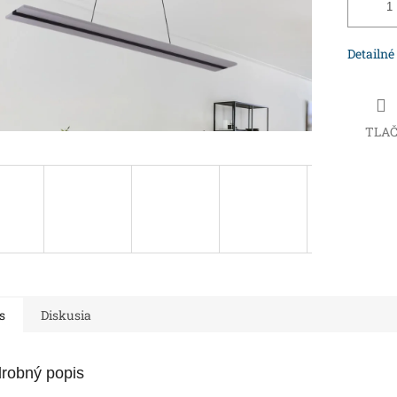
Detailné
TLA
s
Diskusia
robný popis