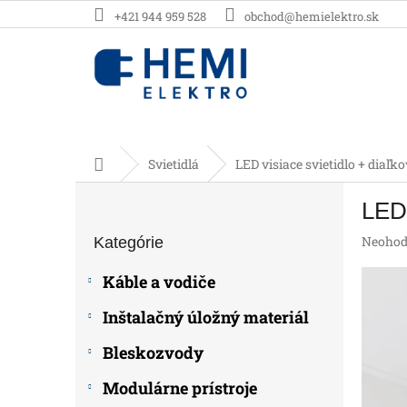
Prejsť
+421 944 959 528
obchod@hemielektro.sk
na
obsah
Domov
Svietidlá
LED visiace svietidlo + diaľ
B
LED 
o
Preskočiť
č
Prieme
Neohod
Kategórie
kategórie
n
hodnot
ý
produk
Káble a vodiče
p
je
0,0
a
Inštalačný úložný materiál
z
n
5
e
Bleskozvody
hviezdič
l
Modulárne prístroje