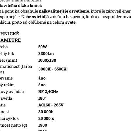
taviteľná dĺžka laniek
ká ponuka obsahuje
najkvalitnejšie osvetlenie
, ktoré je zároveň ene
spornejšie. Naše
svietidlá
zaisťujú bezpečnú, ľahkú a bezproblémov
aláciu, preto sú obľúbené na celom
svete
.
CHNICKÉ
RAMETRE
reba
50W
elný tok
3300Lm
mer (mm)
1000x130
matičnosť (farba
3000K - 6500K
la)
evanie
áno
ý režim
áno
kový ovládač
RF 2,4GHz
 svetla
180°
tie
AC160 - 265V
tnosť
30 000h
ací cyklus
25 000 x
nosť netto (g)
1900