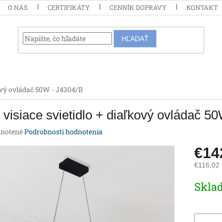
O NÁS
CERTIFIKÁTY
CENNÍK DOPRAVY
KONTAKT
HĽADAŤ
kový ovládač 50W - J4304/B
visiace svietidlo + diaľkový ovládač 5
rné
notené
Podrobnosti hodnotenia
enie
€14
tu
€116,02
Jednotk
Skla
cena:
iek.