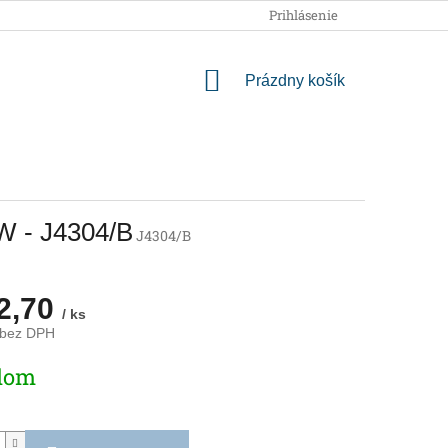
OBCHODNÉ PODMIENKY
PODMIENKY OCHRANY OSOBNÝCH
Prihlásenie
NÁKUPNÝ
Prázdny košík
KOŠÍK
0W - J4304/B
J4304/B
2,70
/ ks
 bez DPH
ová
dom