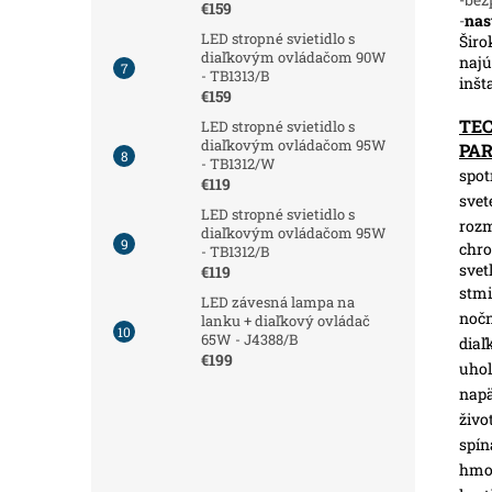
€159
-
nas
LED stropné svietidlo s
Širo
diaľkovým ovládačom 90W
najú
- TB1313/B
inšt
€159
TE
LED stropné svietidlo s
diaľkovým ovládačom 95W
PA
- TB1312/W
spot
€119
svet
LED stropné svietidlo s
roz
diaľkovým ovládačom 95W
chro
- TB1312/B
svet
€119
stmi
LED závesná lampa na
nočn
lanku + diaľkový ovládač
65W - J4388/B
diaľ
€199
uhol
napä
živo
spín
hmot