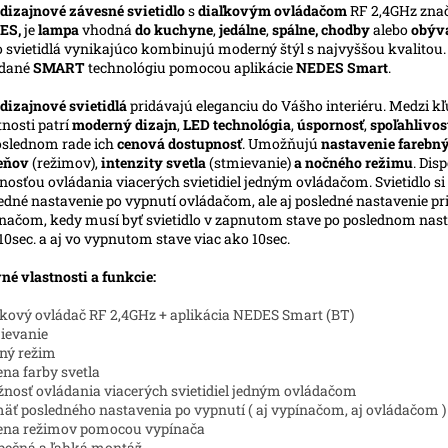
dizajnové závesné svietidlo
s
diaľkovým ovládačom
RF 2,4GHz zna
ES,
je
lampa
vhodná
do kuchyne
,
jedálne
,
spálne, chodby
alebo
obýv
o svietidlá vynikajúco kombinujú moderný štýl s najvyššou kvalitou
ádané
SMART
technológiu pomocou aplikácie
NEDES Smart
.
dizajnové svietidlá
pridávajú eleganciu do Vášho interiéru. Medzi k
tnosti patrí
moderný dizajn
,
LED technológia
,
úspornosť
,
spoľahlivos
slednom rade ich
cenová dostupnosť
. Umožňujú
nastavenie farebn
ieňov
(režimov),
intenzity svetla
(stmievanie)
a nočného režimu
. Dis
osťou ovládania viacerých svietidiel jedným ovládačom. Svietidlo s
edné nastavenie po vypnutí ovládačom, ale aj posledné nastavenie pr
načom, kedy musí byť svietidlo v zapnutom stave po poslednom nast
10sec. a aj vo vypnutom stave viac ako 10sec.
né vlastnosti a funkcie:
ľkový ovládač RF 2,4GHz + aplikácia NEDES Smart (BT)
ievanie
ný režim
na farby svetla
nosť ovládania viacerých svietidiel jedným ovládačom
äť posledného nastavenia po vypnutí ( aj vypínačom, aj ovládačom )
ena režimov pomocou vypínača
pečná a ľahká montáž