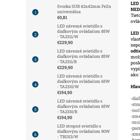
LED 
Svorka SUB 42x42mm FeZn
NED
univerzálna
Tiet
€0,81
ovl
LED závesné svietidlo s
diaľkovým ovládačom 85W
LED
- TA2311/W
vlas
€229,90
nepo
odt
LED závesné svietidlo s
diaľkovým ovládačom 85W
možn
- TA2311/B
posl
€229,90
vypí
ako 
LED závesné svietidlo s
diaľkovým ovládačom 65W
Hlav
- TA2310/W
€194,90
-dia
LED závesné svietidlo s
-stm
diaľkovým ovládačom 65W
-noč
- TA2310/B
-zme
€194,90
-mož
LED stropné svietidlo s
-pam
diaľkovým ovládačom 90W
-zm
- TB1313/W
-bez