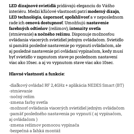
LED
dizajnové svietidlá
pridávajú eleganciu do Vášho
interiéru. Medzi kľúčové vlastnosti patrí
moderný dizajn
,
LED technológia
,
úspornosť
,
spoľahlivosť
a v neposlednom
rade ich
cenová dostupnosť
. Umožňujú
nastavenie
farebných odtieňov
(režimov),
intenzity svetla
(stmievanie)
a nočného režimu
. Disponuje možnosťou
ovládania viacerých svietidiel jedným ovládačom. Svietidlo
si pamätá posledné nastavenie po vypnutí ovládačom, ale
aj posledné nastavenie pri ovládaní vypínačom, kedy musí
byť svietidlo v zapnutom stave po poslednom nastavení
viac ako 10sec. a aj vo vypnutom stave viac ako 10sec.
Hlavné vlastnosti a funkcie:
-diaľkový ovládač RF 2,4GHz + aplikácia NEDES Smart (BT)
-stmievanie
-nočný režim
-zmena farby svetla
-možnosť ovládania viacerých svietidiel jedným ovládačom
-pamäť posledného nastavenia po vypnutí ( aj vypínačom,
aj ovládačom )
-zmena režimov pomocou vypínača
-bezpečná a ľahká montáž