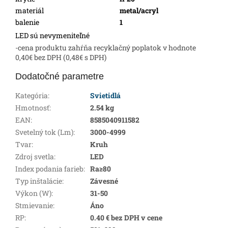
materiál
metal/acryl
balenie
1
LED sú nevymeniteľné
-cena produktu zahŕňa recyklačný poplatok v hodnote
0,40€ bez DPH (0,48€ s DPH)
Dodatočné parametre
Kategória
:
Svietidlá
Hmotnosť
:
2.54 kg
EAN
:
8585040911582
Svetelný tok (Lm)
:
3000-4999
Tvar
:
Kruh
Zdroj svetla
:
LED
Index podania farieb
:
Ra≥80
Typ inštalácie
:
Závesné
Výkon (W)
:
31-50
Stmievanie
:
Áno
RP
:
0.40 € bez DPH v cene