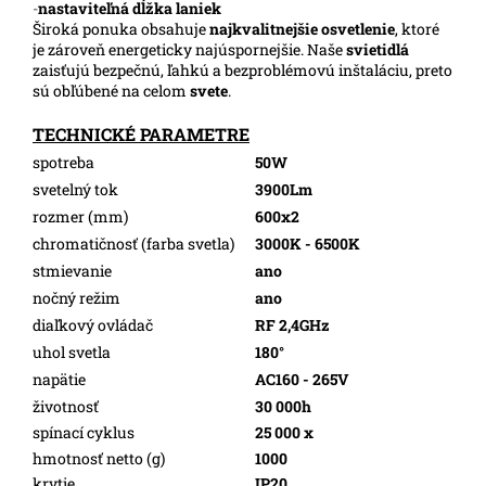
-
nastaviteľná dĺžka laniek
Široká ponuka obsahuje
najkvalitnejšie osvetlenie
, ktoré
je zároveň energeticky najúspornejšie. Naše
svietidlá
zaisťujú bezpečnú, ľahkú a bezproblémovú inštaláciu, preto
sú obľúbené na celom
svete
.
TECHNICKÉ PARAMETRE
spotreba
50W
svetelný tok
3900Lm
rozmer (mm)
600x2
chromatičnosť (farba svetla)
3000K - 6500K
stmievanie
ano
nočný režim
ano
diaľkový ovládač
RF 2,4GHz
uhol svetla
180°
napätie
AC160 - 265V
životnosť
30 000h
spínací cyklus
25 000 x
hmotnosť netto (g)
1000
krytie
IP20