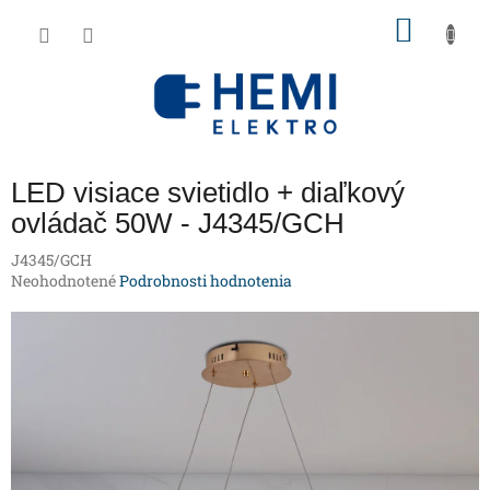
Prejsť
NÁKU
na
obsah
KOŠÍK
LED visiace svietidlo + diaľkový
ovládač 50W - J4345/GCH
J4345/GCH
Priemerné
Neohodnotené
Podrobnosti hodnotenia
hodnotenie
produktu
je
0,0
z
5
hviezdičiek.