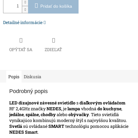
Pridať do košíka
Detailné informácie
OPÝTAŤ SA
ZDIEĽAŤ
Popis
Diskusia
Podrobný popis
LED dizajnové závesné svietidlo
s
diaľkovým ovládačom
RF 2,4GHz značky
NEDES,
je
lampa
vhodná
do kuchyne
,
jedálne
,
spálne, chodby
alebo
obývačky
. Tieto svietidlá
vynikajúco kombinujú moderný štýl s najvyššou kvalitou.
Svetlá
sú ovládané
SMART
technológiu pomocou aplikácie
NEDES Smart
.