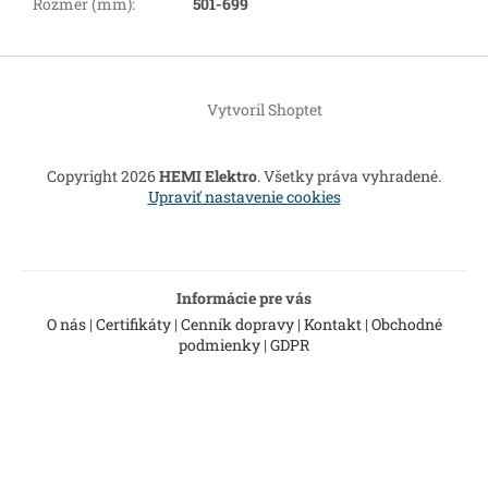
Rozmer (mm)
:
501-699
Z
á
Vytvoril Shoptet
p
ä
t
Copyright 2026
HEMI Elektro
. Všetky práva vyhradené.
i
Upraviť nastavenie cookies
e
Informácie pre vás
O nás
|
Certifikáty
|
Cenník dopravy
|
Kontakt
|
Obchodné
podmienky
|
GDPR