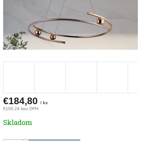
€184,80
/ ks
€150,24 bez DPH
Jednotková
Skladom
cena: