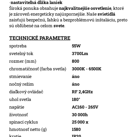
-
nastaviteľná dĺžka laniek
Široká ponuka obsahuje
najkvalitnejšie osvetlenie
, ktoré
je zároveň energeticky najúspornejšie. Naše
svietidlá
zaisťujú bezpečnú, ľahkú a bezproblémovú inštaláciu, preto
sú obľúbené na celom
svete
.
TECHNICKÉ PARAMETRE
spotreba
55W
svetelný tok
3700Lm
rozmer (mm)
800
chromatičnosť (farba svetla)
3000K - 6500K
stmievanie
áno
nočný režim
áno
diaľkový ovládač
RF 2,4GHz
uhol svetla
180°
napätie
AC160 - 265V
životnosť
30 000h
spínací cyklus
25 000 x
hmotnosť netto (g)
1580
krytie
IP20