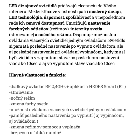
LED
dizajnové svietidlá
pridávajú eleganciu do Vášho
interiéru. Medzi kľúčové vlastnosti patrí
moderný dizajn
,
LED technológia
,
úspornosť
,
spoľahlivosť
a v neposlednom
rade ich
cenová dostupnosť
. Umožňujú
nastavenie
farebných odtieňov
(režimov),
intenzity svetla
(stmievanie)
a nočného režimu
. Disponuje možnosťou
ovládania viacerých svietidiel jedným ovládačom. Svietidlo
si pamätá posledné nastavenie po vypnutí ovládačom, ale
aj posledné nastavenie pri ovládaní vypínačom, kedy musí
byť svietidlo v zapnutom stave po poslednom nastavení
viac ako 10sec. a aj vo vypnutom stave viac ako 10sec.
Hlavné vlastnosti a funkcie:
-diaľkový ovládač RF 2,4GHz + aplikácia NEDES Smart (BT)
-stmievanie
-nočný režim
-zmena farby svetla
-možnosť ovládania viacerých svietidiel jedným ovládačom
-pamäť posledného nastavenia po vypnutí ( aj vypínačom,
aj ovládačom )
-zmena režimov pomocou vypínača
-bezpečná a ľahká montáž