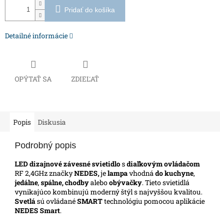
Pridať do košíka
Detailné informácie
OPÝTAŤ SA
ZDIEĽAŤ
Popis
Diskusia
Podrobný popis
LED dizajnové závesné svietidlo
s
diaľkovým ovládačom
RF 2,4GHz značky
NEDES,
je
lampa
vhodná
do kuchyne
,
jedálne
,
spálne, chodby
alebo
obývačky
. Tieto svietidlá
vynikajúco kombinujú moderný štýl s najvyššou kvalitou.
Svetlá
sú ovládané
SMART
technológiu pomocou aplikácie
NEDES Smart
.