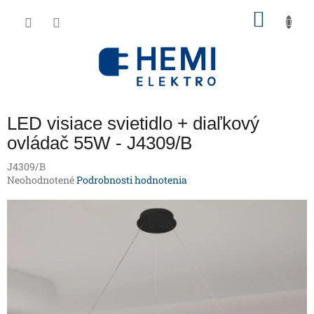
Prejsť
NÁKU
na
obsah
KOŠÍK
LED visiace svietidlo + diaľkový
ovládač 55W - J4309/B
J4309/B
Priemerné
Neohodnotené
Podrobnosti hodnotenia
hodnotenie
produktu
je
0,0
z
5
hviezdičiek.