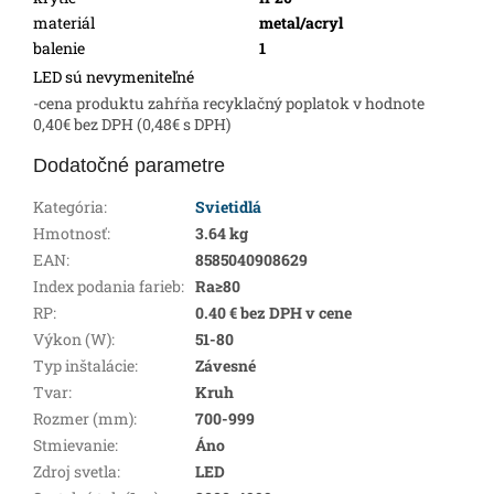
materiál
metal/acryl
balenie
1
LED sú nevymeniteľné
-cena produktu zahŕňa recyklačný poplatok v hodnote
0,40€ bez DPH (0,48€ s DPH)
Dodatočné parametre
Kategória
:
Svietidlá
Hmotnosť
:
3.64 kg
EAN
:
8585040908629
Index podania farieb
:
Ra≥80
RP
:
0.40 € bez DPH v cene
Výkon (W)
:
51-80
Typ inštalácie
:
Závesné
Tvar
:
Kruh
Rozmer (mm)
:
700-999
Stmievanie
:
Áno
Zdroj svetla
:
LED