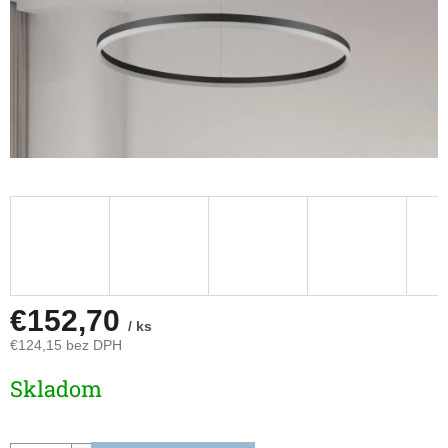
€152,70
/ ks
€124,15 bez DPH
Jednotková
Skladom
cena: