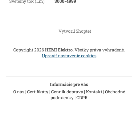
Svetelný tok (Lm)
:
3000-4999
Z
á
Vytvoril Shoptet
p
ä
t
Copyright 2026
HEMI Elektro
. Všetky práva vyhradené.
i
Upraviť nastavenie cookies
e
Informácie pre vás
O nás
|
Certifikáty
|
Cenník dopravy
|
Kontakt
|
Obchodné
podmienky
|
GDPR