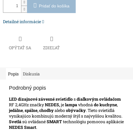
Pridať do košíka
Detailné informácie
OPÝTAŤ SA
ZDIEĽAŤ
Popis
Diskusia
Podrobný popis
LED dizajnové závesné svietidlo
s
diaľkovým ovládačom
RF 2,4GHz značky
NEDES,
je
lampa
vhodná
do kuchyne
,
jedálne
,
spálne, chodby
alebo
obývačky
. Tieto svietidlá
vynikajúco kombinujú moderný štýl s najvyššou kvalitou.
Svetlá
sú ovládané
SMART
technológiu pomocou aplikácie
NEDES Smart
.