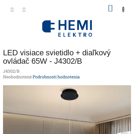
Prejsť
NÁKU
na
obsah
KOŠÍK
LED visiace svietidlo + diaľkový
ovládač 65W - J4302/B
J4302/B
Priemerné
Neohodnotené
Podrobnosti hodnotenia
hodnotenie
produktu
je
0,0
z
5
hviezdičiek.