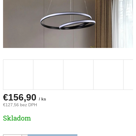
€156,90
/ ks
€127,56 bez DPH
Jednotková
Skladom
cena: