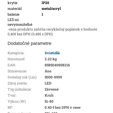
krytie
IP20
materiál
metal/acryl
balenie
1
LED sú
nevymeniteľné
-cena produktu zahŕňa recyklačný poplatok v hodnote
0,40€ bez DPH (0,48€ s DPH)
Dodatočné parametre
Kategória
:
Svietidlá
Hmotnosť
:
2.22 kg
EAN
:
8585040908216
Stmievanie
:
Áno
Svetelný tok (Lm)
:
5000-9999
Zdroj svetla
:
LED
Typ inštalácie
:
Závesné
Tvar
:
Kruh
Výkon (W)
:
51-80
RP
:
0.40 € bez DPH v cene