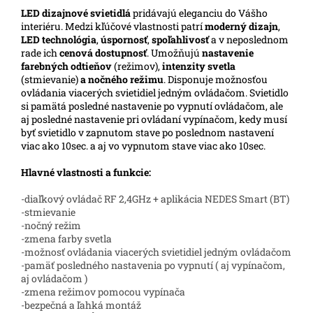
LED
dizajnové svietidlá
pridávajú eleganciu do Vášho
interiéru. Medzi kľúčové vlastnosti patrí
moderný dizajn
,
LED technológia
,
úspornosť
,
spoľahlivosť
a v neposlednom
rade ich
cenová dostupnosť
. Umožňujú
nastavenie
farebných odtieňov
(režimov),
intenzity svetla
(stmievanie)
a nočného režimu
. Disponuje možnosťou
ovládania viacerých svietidiel jedným ovládačom. Svietidlo
si pamätá posledné nastavenie po vypnutí ovládačom, ale
aj posledné nastavenie pri ovládaní vypínačom, kedy musí
byť svietidlo v zapnutom stave po poslednom nastavení
viac ako 10sec. a aj vo vypnutom stave viac ako 10sec.
Hlavné vlastnosti a funkcie:
-diaľkový ovládač RF 2,4GHz + aplikácia NEDES Smart (BT)
-stmievanie
-nočný režim
-zmena farby svetla
-možnosť ovládania viacerých svietidiel jedným ovládačom
-pamäť posledného nastavenia po vypnutí ( aj vypínačom,
aj ovládačom )
-zmena režimov pomocou vypínača
-bezpečná a ľahká montáž