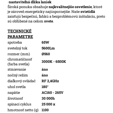
-
nastaviteľná dĺžka laniek
Široká ponuka obsahuje
najkvalitnejšie osvetlenie
, ktoré
je zároveň energeticky najúspornejšie. Naše
svietidlá
zaisťujú bezpečnú, ľahkú a bezproblémovú inštaláciu, preto
sú obľúbené na celom
svete
.
TECHNICKÉ
PARAMETRE
spotreba
65W
svetelný tok
5600Lm
rozmer (mm)
Ø560
chromatičnosť
3000K - 6500K
(farba svetla)
stmievanie
áno
nočný režim
áno
diaľkový ovládač
RF 2,4GHz
uhol svetla
180°
napätie
AC160 - 265V
životnosť
30 000h
spínací cyklus
25 000 x
hmotnosť netto (g)
1100