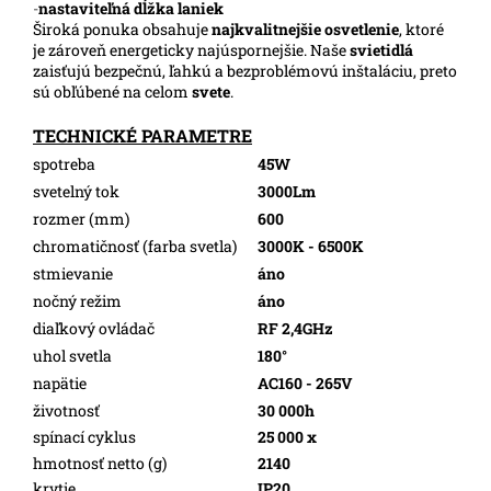
-
nastaviteľná dĺžka laniek
Široká ponuka obsahuje
najkvalitnejšie osvetlenie
, ktoré
je zároveň energeticky najúspornejšie. Naše
svietidlá
zaisťujú bezpečnú, ľahkú a bezproblémovú inštaláciu, preto
sú obľúbené na celom
svete
.
TECHNICKÉ PARAMETRE
spotreba
45W
svetelný tok
3000Lm
rozmer (mm)
600
chromatičnosť (farba svetla)
3000K - 6500K
stmievanie
áno
nočný režim
áno
diaľkový ovládač
RF 2,4GHz
uhol svetla
180°
napätie
AC160 - 265V
životnosť
30 000h
spínací cyklus
25 000 x
hmotnosť netto (g)
2140
krytie
IP20