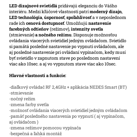
LED
dizajnové svietidlá
pridávajú eleganciu do Vášho
interiéru. Medzi kľúčové vlastnosti patrí
moderný dizajn
,
LED technológia
,
úspornosť
,
spoľahlivosť
a v neposlednom
rade ich
cenová dostupnosť
. Umožňujú
nastavenie
farebných odtieňov
(režimov),
intenzity svetla
(stmievanie)
a nočného režimu
. Disponuje možnosťou
ovládania viacerých svietidiel jedným ovládačom. Svietidlo
si pamätá posledné nastavenie po vypnutí ovládačom, ale
aj posledné nastavenie pri ovládaní vypínačom, kedy musí
byť svietidlo v zapnutom stave po poslednom nastavení
viac ako 10sec. a aj vo vypnutom stave viac ako 10sec.
Hlavné vlastnosti a funkcie:
-diaľkový ovládač RF 2,4GHz + aplikácia NEDES Smart (BT)
-stmievanie
-nočný režim
-zmena farby svetla
-možnosť ovládania viacerých svietidiel jedným ovládačom
-pamäť posledného nastavenia po vypnutí ( aj vypínačom,
aj ovládačom )
-zmena režimov pomocou vypínača
-bezpečná a ľahká montáž