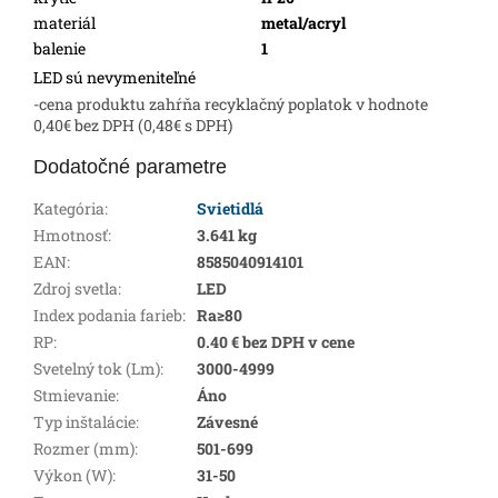
materiál
metal/acryl
balenie
1
LED sú nevymeniteľné
-cena produktu zahŕňa recyklačný poplatok v hodnote
0,40€ bez DPH (0,48€ s DPH)
Dodatočné parametre
Kategória
:
Svietidlá
Hmotnosť
:
3.641 kg
EAN
:
8585040914101
Zdroj svetla
:
LED
Index podania farieb
:
Ra≥80
RP
:
0.40 € bez DPH v cene
Svetelný tok (Lm)
:
3000-4999
Stmievanie
:
Áno
Typ inštalácie
:
Závesné
Rozmer (mm)
:
501-699
Výkon (W)
:
31-50