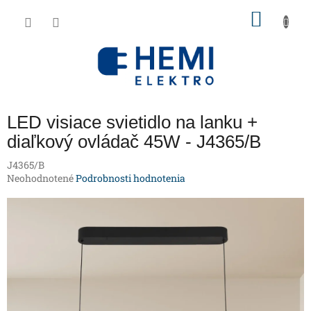
Prejsť
NÁKU
na
obsah
KOŠÍK
LED visiace svietidlo na lanku +
diaľkový ovládač 45W - J4365/B
J4365/B
Priemerné
Neohodnotené
Podrobnosti hodnotenia
hodnotenie
produktu
je
0,0
z
5
hviezdičiek.