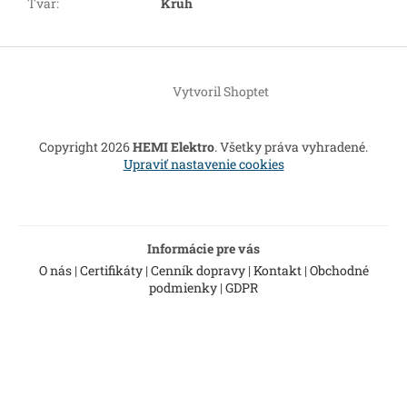
Tvar
:
Kruh
Z
á
Vytvoril Shoptet
p
ä
t
Copyright 2026
HEMI Elektro
. Všetky práva vyhradené.
i
Upraviť nastavenie cookies
e
Informácie pre vás
O nás
|
Certifikáty
|
Cenník dopravy
|
Kontakt
|
Obchodné
podmienky
|
GDPR