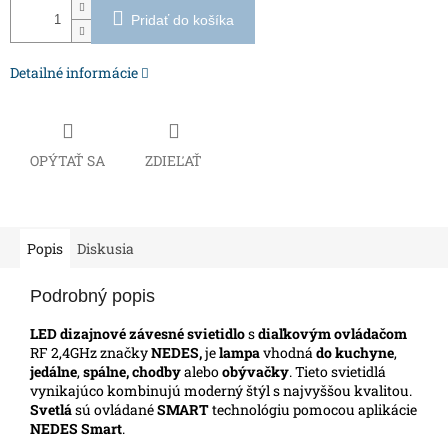
Pridať do košíka
Detailné informácie
OPÝTAŤ SA
ZDIEĽAŤ
Popis
Diskusia
Podrobný popis
LED dizajnové závesné svietidlo
s
diaľkovým ovládačom
RF 2,4GHz značky
NEDES,
je
lampa
vhodná
do kuchyne
,
jedálne
,
spálne, chodby
alebo
obývačky
. Tieto svietidlá
vynikajúco kombinujú moderný štýl s najvyššou kvalitou.
Svetlá
sú ovládané
SMART
technológiu pomocou aplikácie
NEDES Smart
.