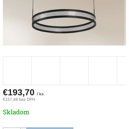
€193,70
/ ks
€157,48 bez DPH
Jednotková
Skladom
cena: