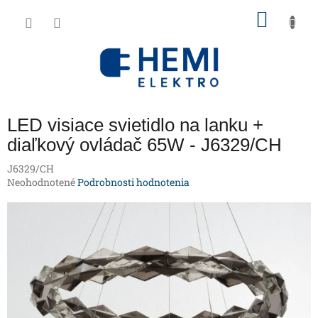
Prejsť
NÁKU
na
obsah
KOŠÍK
LED visiace svietidlo na lanku +
diaľkový ovládač 65W - J6329/CH
J6329/CH
Priemerné
Neohodnotené
Podrobnosti hodnotenia
hodnotenie
produktu
je
0,0
z
5
hviezdičiek.