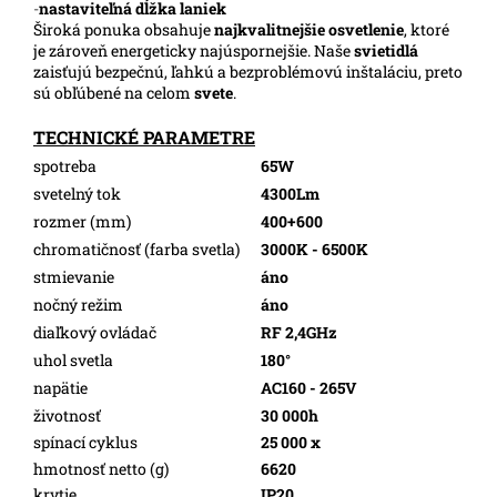
-
nastaviteľná dĺžka laniek
Široká ponuka obsahuje
najkvalitnejšie osvetlenie
, ktoré
je zároveň energeticky najúspornejšie. Naše
svietidlá
zaisťujú bezpečnú, ľahkú a bezproblémovú inštaláciu, preto
sú obľúbené na celom
svete
.
TECHNICKÉ PARAMETRE
spotreba
65W
svetelný tok
4300Lm
rozmer (mm)
400+600
chromatičnosť (farba svetla)
3000K - 6500K
stmievanie
áno
nočný režim
áno
diaľkový ovládač
RF 2,4GHz
uhol svetla
180°
napätie
AC160 - 265V
životnosť
30 000h
spínací cyklus
25 000 x
hmotnosť netto (g)
6620
krytie
IP20