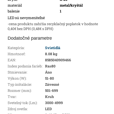
materiál
metal/kryštál
balenie
1
LED sú nevymeniteľné
-cena produktu zahŕňa recyklačný poplatok v hodnote
0,40€ bez DPH (0,48€ s DPH)
Dodatočné parametre
Kategória
:
Svietidlá
Hmotnosť
:
8.08 kg
EAN
:
8585040909466
Index podania farieb
:
Ra≥80
Stmievanie
:
Áno
Výkon (W)
:
51-80
Typ inštalácie
:
Závesné
Rozmer (mm)
:
501-699
Tvar
:
Kruh
Svetelný tok (Lm)
:
3000-4999
Zdroj svetla
:
LED