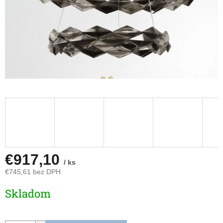
€917,10
/ ks
€745,61 bez DPH
Jednotková
Skladom
cena: