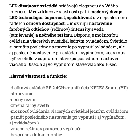
LED
dizajnové svietidlá
pridávajú eleganciu do Vášho
interiéru. Medzi kľúčové vlastnosti patrí
moderný dizajn
,
LED technológia
,
úspornosť
,
spoľahlivosť
a v neposlednom
rade ich
cenová dostupnosť
. Umožňujú
nastavenie
farebných odtieňov
(režimov),
intenzity svetla
(stmievanie)
a nočného režimu
. Disponuje možnosťou
ovládania viacerých svietidiel jedným ovládačom. Svietidlo
si pamätá posledné nastavenie po vypnutí ovládačom, ale
aj posledné nastavenie pri ovládaní vypínačom, kedy musí
byť svietidlo v zapnutom stave po poslednom nastavení
viac ako 10sec. a aj vo vypnutom stave viac ako 10sec.
Hlavné vlastnosti a funkcie:
-diaľkový ovládač RF 2,4GHz + aplikácia NEDES Smart (BT)
-stmievanie
-nočný režim
-zmena farby svetla
-možnosť ovládania viacerých svietidiel jedným ovládačom
-pamäť posledného nastavenia po vypnutí ( aj vypínačom,
aj ovládačom )
-zmena režimov pomocou vypínača
-bezpečná a ľahká montáž