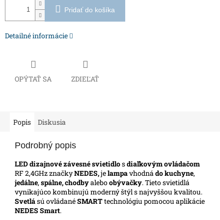
Pridať do košíka
Detailné informácie
OPÝTAŤ SA
ZDIEĽAŤ
Popis
Diskusia
Podrobný popis
LED dizajnové závesné svietidlo
s
diaľkovým ovládačom
RF 2,4GHz značky
NEDES,
je
lampa
vhodná
do kuchyne
,
jedálne
,
spálne, chodby
alebo
obývačky
. Tieto svietidlá
vynikajúco kombinujú moderný štýl s najvyššou kvalitou.
Svetlá
sú ovládané
SMART
technológiu pomocou aplikácie
NEDES Smart
.