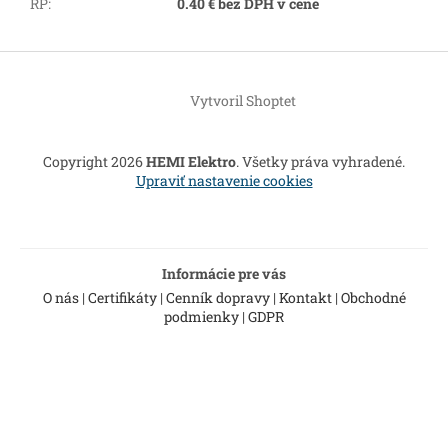
RP
:
0.40 € bez DPH v cene
Z
á
Vytvoril Shoptet
p
ä
t
Copyright 2026
HEMI Elektro
. Všetky práva vyhradené.
i
Upraviť nastavenie cookies
e
Informácie pre vás
O nás
|
Certifikáty
|
Cenník dopravy
|
Kontakt
|
Obchodné
podmienky
|
GDPR