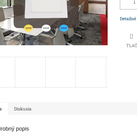
Detailné
TLA
s
Diskusia
robný popis