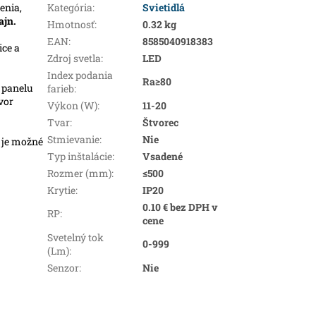
enia,
Kategória
:
Svietidlá
ajn.
Hmotnosť
:
0.32 kg
EAN
:
8585040918383
ice a
Zdroj svetla
:
LED
Index podania
Ra≥80
 panelu
farieb
:
vor
Výkon (W)
:
11-20
Tvar
:
Štvorec
Stmievanie
:
Nie
ú je možné
Typ inštalácie
:
Vsadené
Rozmer (mm)
:
≤500
Krytie
:
IP20
0.10 € bez DPH v
RP
:
cene
Svetelný tok
0-999
(Lm)
:
Senzor
:
Nie