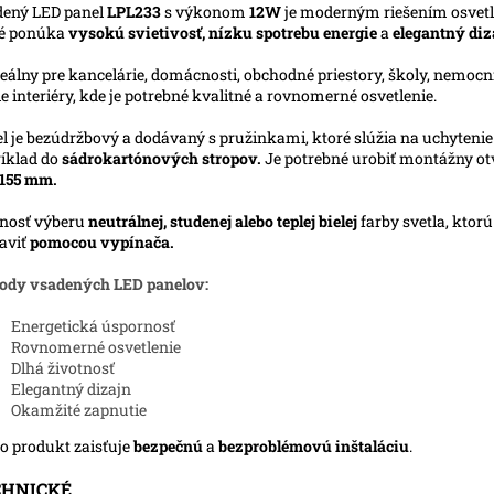
ený LED panel
LPL233
s výkonom
12W
je moderným riešením osvetl
ré ponúka
vysokú svietivosť, nízku spotrebu energie
a
elegantný diz
deálny pre kancelárie, domácnosti, obchodné priestory, školy, nemocn
ie interiéry, kde je potrebné kvalitné a rovnomerné osvetlenie.
l je bezúdržbový a dodávaný s pružinkami, ktoré slúžia na uchytenie
íklad do
sádrokartónových stropov.
Je potrebné urobiť montážny ot
155 mm.
nosť výberu
neutrálnej, studenej alebo teplej bielej
farby svetla, ktor
aviť
pomocou vypínača.
ody vsadených LED panelov:
Energetická úspornosť
Rovnomerné osvetlenie
Dlhá životnosť
Elegantný dizajn
Okamžité zapnutie
o produkt zaisťuje
bezpečnú
a
bezproblémovú inštaláciu
.
CHNICKÉ