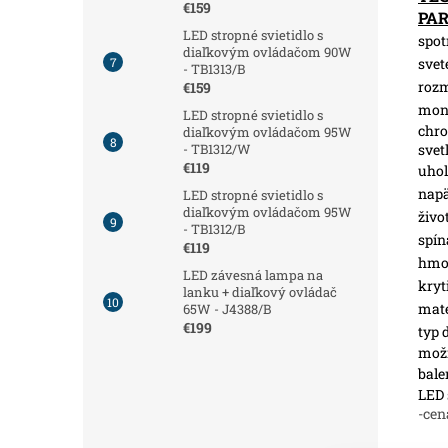
€159
PA
LED stropné svietidlo s
spot
diaľkovým ovládačom 90W
svet
- TB1313/B
roz
€159
mon
LED stropné svietidlo s
chro
diaľkovým ovládačom 95W
svet
- TB1312/W
€119
uhol
napä
LED stropné svietidlo s
diaľkovým ovládačom 95W
živo
- TB1312/B
spín
€119
hmot
LED závesná lampa na
kryt
lanku + diaľkový ovládač
mate
65W - J4388/B
€199
typ 
možn
bale
LED 
-cen