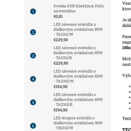
Vsad
Svorka SUB 42x42mm FeZn
kto
univerzálna
€0,81
Je i
LED závesné svietidlo s
ďalš
diaľkovým ovládačom 85W
- TA2311/W
Pane
€229,90
napr
155x
LED závesné svietidlo s
diaľkovým ovládačom 85W
- TA2311/B
Mož
€229,90
nast
LED závesné svietidlo s
Výh
diaľkovým ovládačom 65W
- TA2310/W
€194,90
LED závesné svietidlo s
diaľkovým ovládačom 65W
- TA2310/B
€194,90
LED stropné svietidlo s
Tent
diaľkovým ovládačom 90W
- TB1313/W
TE