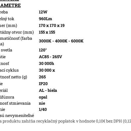
RAMETRE
reba
12W
elný tok
960Lm
mer (mm)
170 x 170 x 19
tážny otvor (mm)
155 x 155
matičnosť (farba
3000K - 4000K - 6000K
la)
 svetla
120°
tie
AC85 - 265V
tnosť
30 000h
ací cyklus
30 000 x
nosť netto (g)
265
ie
IP20
riál
AL - biela
difúzora
opal
osť stmievania
nie
nie
1/40
sú nevymeniteľné
a produktu zahŕňa recyklačný poplatok v hodnote 0,10€ bez DPH (0,1