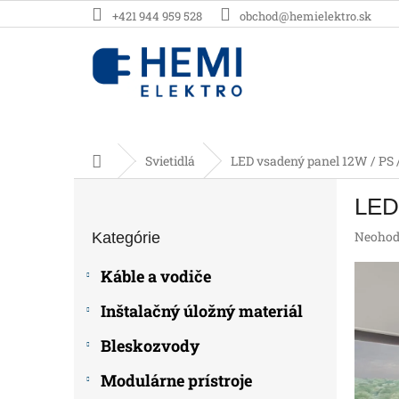
Prejsť
+421 944 959 528
obchod@hemielektro.sk
na
obsah
Domov
Svietidlá
LED vsadený panel 12W / PS 
B
LED
o
Preskočiť
č
Prieme
Neohod
Kategórie
kategórie
n
hodnot
ý
produk
Káble a vodiče
p
je
0,0
a
Inštalačný úložný materiál
z
n
5
e
Bleskozvody
hviezdič
l
Modulárne prístroje