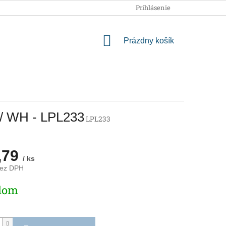
OBCHODNÉ PODMIENKY
PODMIENKY OCHRANY OSOBNÝCH
Prihlásenie
NÁKUPNÝ
Prázdny košík
KOŠÍK
 / WH - LPL233
LPL233
,79
/ ks
bez DPH
ová
dom