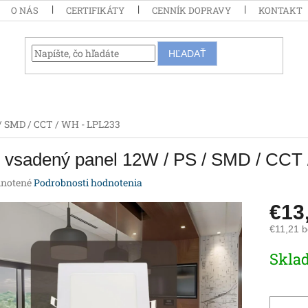
O NÁS
CERTIFIKÁTY
CENNÍK DOPRAVY
KONTAKT
HĽADAŤ
/ SMD / CCT / WH - LPL233
 vsadený panel 12W / PS / SMD / CCT
rné
notené
Podrobnosti hodnotenia
enie
€13
tu
€11,21 
Jednotk
Skla
cena:
iek.