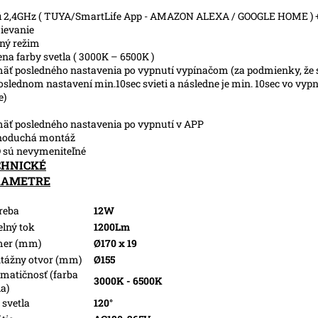
i 2,4GHz ( TUYA/SmartLife App - AMAZON ALEXA / GOOGLE HOME ) 
ievanie
ný režim
na farby svetla ( 3000K – 6500K )
äť posledného nastavenia po vypnutí vypínačom (za podmienky, že s
oslednom nastavení min.10sec svieti a následne je min. 10sec vo vy
e)
äť posledného nastavenia po vypnutí v APP
dnoduchá montáž
 sú nevymeniteľné
CHNICKÉ
RAMETRE
reba
12W
elný tok
1200Lm
mer (mm)
Ø170 x 19
tážny otvor (mm)
Ø155
matičnosť (farba
3000K - 6500K
la)
 svetla
120°