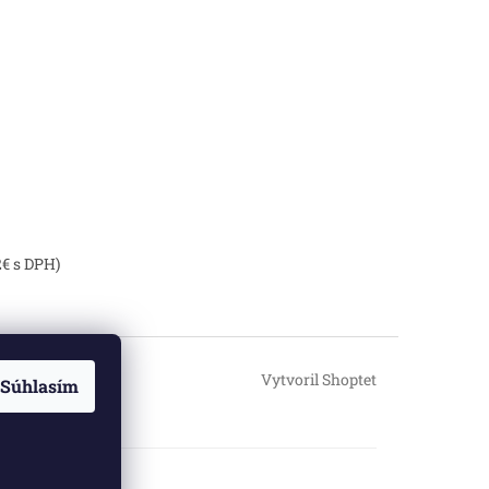
2€ s DPH)
Vytvoril Shoptet
Súhlasím