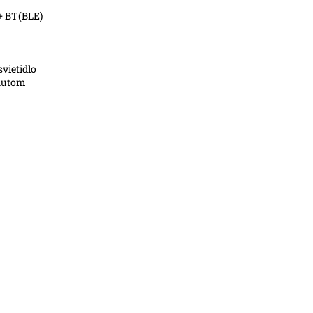
+ BT(BLE)
vietidlo
pnutom