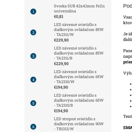
Pod
Svorka SUB 42x42mm FeZn
univerzálna
€0,81
Vsad
kto
LED závesné svietidlo s
diaľkovým ovládačom 85W
Je i
- TA2311/W
ďalš
€229,90
LED závesné svietidlo s
Pane
diaľkovým ovládačom 85W
napr
- TA2311/B
pri
€229,90
LED závesné svietidlo s
Výh
diaľkovým ovládačom 65W
- TA2310/W
€194,90
LED závesné svietidlo s
diaľkovým ovládačom 65W
- TA2310/B
€194,90
Tent
LED stropné svietidlo s
diaľkovým ovládačom 90W
SMA
- TB1313/W