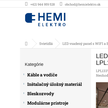
Prejsť
+421 944 959 528
obchod@hemielektro.sk
na
obsah
Domov
Svietidlá
LED vsadený panel s WIFI 
B
LED
o
Preskočiť
č
LPL
Kategórie
kategórie
n
LPL13
ý
Káble a vodiče
Prieme
Neohod
p
hodnot
a
Inštalačný úložný materiál
produk
n
je
e
Bleskozvody
0,0
z
l
Modulárne prístroje
5
hviezdič