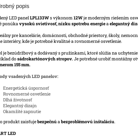
robný popis
ený LED panel
LPL133W
s výkonom
12W
je moderným riešením osve
ré ponúka
vysokú svietivosť, nízku spotrebu energie
a
elegantný diz
deálny pre kancelárie, domácnosti, obchodné priestory, školy, nemocn
ie interiéry, kde je potrebné kvalitné a rovnomerné osvetlenie.
l je bezúdržbový a dodávaný s pružinkami, ktoré slúžia na uchytenie
íklad do
sádrokartónových stropov.
Je potrebné urobiť montážny o
emerom 155 mm.
ody vsadených LED panelov:
Energetická úspornosť
Rovnomerné osvetlenie
Dlhá životnosť
Elegantný dizajn
Okamžité zapnutie
o produkt zaisťuje
bezpečnú
a
bezproblémovú inštaláciu
.
RT LED