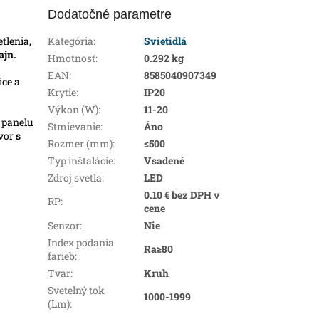
Dodatočné parametre
tlenia,
Kategória
:
Svietidlá
ajn.
Hmotnosť
:
0.292 kg
EAN
:
8585040907349
ice a
Krytie
:
IP20
Výkon (W)
:
11-20
 panelu
Stmievanie
:
Áno
tvor
s
Rozmer (mm)
:
≤500
Typ inštalácie
:
Vsadené
Zdroj svetla
:
LED
0.10 € bez DPH v
RP
:
cene
Senzor
:
Nie
Index podania
Ra≥80
farieb
:
Tvar
:
Kruh
Svetelný tok
1000-1999
(Lm)
: