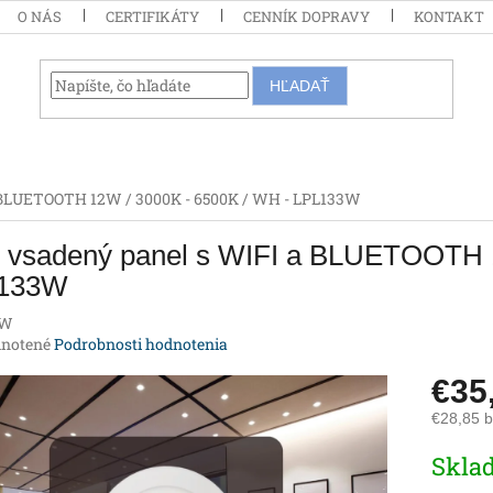
O NÁS
CERTIFIKÁTY
CENNÍK DOPRAVY
KONTAKT
HĽADAŤ
a BLUETOOTH 12W / 3000K - 6500K / WH - LPL133W
 vsadený panel s WIFI a BLUETOOTH 1
133W
3W
rné
notené
Podrobnosti hodnotenia
enie
€35
tu
€28,85 
Jednotk
Skla
cena:
iek.