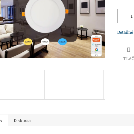
Detailné
TLA
s
Diskusia