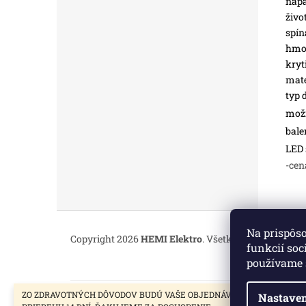
napä
živo
spín
hmot
kryt
mate
typ 
možn
bale
LED 
-cen
Z
á
Na prispôs
Copyright 2026
HEMI Elektro
. Všetky práva vyhrade
p
funkcií soc
ä
používame 
t
i
ZO ZDRAVOTNÝCH DÔVODOV BUDÚ VAŠE OBJEDNÁVKY VYBAVENÉ V
Nastaven