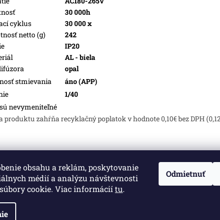
tie
AC180-265V
tnosť
30 000h
ací cyklus
30 000 x
nosť netto (g)
242
ie
IP20
riál
AL - biela
difúzora
opal
osť stmievania
áno (APP)
nie
1/40
sú nevymeniteľné
a produktu zahŕňa recyklačný poplatok v hodnote 0,10€ bez DPH (0,1
obenie obsahu a reklám, poskytovanie
né.
Upraviť nastavenie cookies
Odmietnuť
iálnych médií a analýzu návštevnosti
súbory cookie. Viac informácií
tu
.
ie
Informácie pre vás