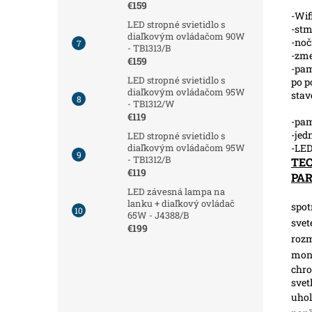
€159
-Wif
LED stropné svietidlo s
-stm
diaľkovým ovládačom 90W
-noč
- TB1313/B
-zme
€159
-pam
LED stropné svietidlo s
po p
diaľkovým ovládačom 95W
stav
- TB1312/W
€119
-pam
-je
LED stropné svietidlo s
-LED
diaľkovým ovládačom 95W
- TB1312/B
TE
€119
PA
LED závesná lampa na
lanku + diaľkový ovládač
spot
65W - J4388/B
svet
€199
roz
mon
chro
svet
uhol