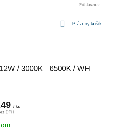
OBCHODNÉ PODMIENKY
PODMIENKY OCHRANY OSOBNÝCH
Prihlásenie
NÁKUPNÝ
Prázdny košík
KOŠÍK
2W / 3000K - 6500K / WH -
,49
/ ks
bez DPH
ová
dom