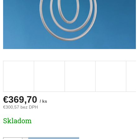
€369,70
/ ks
€300,57 bez DPH
Jednotková
Skladom
cena: