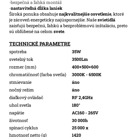
-bezpečná a ľahká montáž
-
nastaviteľná dĺžka laniek
Široká ponuka obsahuje
najkvalitnejšie osvetlenie
, ktoré
je zároveň energeticky najúspornejšie. Naše
svietidlá
zaisťujú bezpečnú, ľahkú a bezproblémovú inštaláciu, preto
sú obľúbené na celom
svete
.
TECHNICKÉ PARAMETRE
spotreba
35W
svetelný tok
3500Lm
rozmer (mm)
400+500+600
chromatičnosť (farba svetla)
3000K - 6500K
stmievanie
áno
nočný režim
áno
diaľkový ovládač
RF 2,4GHz
uhol svetla
180°
napätie
AC160 - 265V
životnosť
30 000h
spínací cyklus
25 000 x
hmotnosť netto (g)
1420