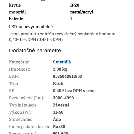
krytie
IP20
materiál
metal/acryl
balenie
1
LED sú nevymeniteľné
-cena produktu zahŕňa recyklačný poplatok v hodnote
0,40€ bez DPH (0,48€ s DPH)
Dodatočné parametre
Kategória
:
Svietidlá
Hmotnosť
:
2.38 kg
EAN
:
8585040911858
Tvar
:
Kruh
RP
:
0.40 € bez DPH v cene
Svetelný tok (Lm)
:
3000-4999
Typ inštalácie
:
Závesné
Výkon (W)
:
31-50
Stmievanie
:
Áno
Index podania farieb
:
Ra≥80
Rozmer (mm)
:
501-699