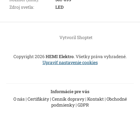
Zdroj svetla
:
LED
Z
á
Vytvoril Shoptet
p
ä
t
Copyright 2026
HEMI Elektro
. Všetky práva vyhradené.
i
Upraviť nastavenie cookies
e
Informácie pre vás
O nás
|
Certifikáty
|
Cenník dopravy
|
Kontakt
|
Obchodné
podmienky
|
GDPR