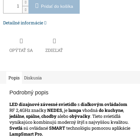
Pridať do košíka
Detailné informácie
OPÝTAŤ SA
ZDIEĽAŤ
Popis
Diskusia
Podrobný popis
LED dizajnové závesné svietidlo
s
diaľkovým ovládačom
RF 2,4GHz značky
NEDES,
je
lampa
vhodná
do kuchyne
,
jedálne
,
spálne, chodby
alebo
obývačky
. Tieto svietidlá
vynikajúco kombinujú moderný štýl s najvyššou kvalitou.
Svetlá
sú ovládané
SMART
technológiu pomocou aplikácie
LampSmart Pro.