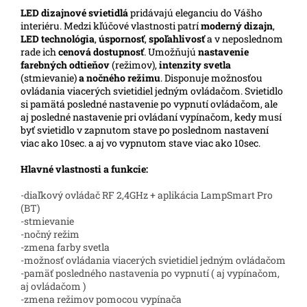
LED
dizajnové svietidlá
pridávajú eleganciu do Vášho
interiéru. Medzi kľúčové vlastnosti patrí
moderný dizajn
,
LED technológia
,
úspornosť
,
spoľahlivosť
a v neposlednom
rade ich
cenová dostupnosť
. Umožňujú
nastavenie
farebných odtieňov
(režimov),
intenzity svetla
(stmievanie)
a nočného režimu
. Disponuje možnosťou
ovládania viacerých svietidiel jedným ovládačom. Svietidlo
si pamätá posledné nastavenie po vypnutí ovládačom, ale
aj posledné nastavenie pri ovládaní vypínačom, kedy musí
byť svietidlo v zapnutom stave po poslednom nastavení
viac ako 10sec. a aj vo vypnutom stave viac ako 10sec.
Hlavné vlastnosti a funkcie:
-diaľkový ovládač RF 2,4GHz + aplikácia LampSmart Pro
(BT)
-stmievanie
-nočný režim
-zmena farby svetla
-možnosť ovládania viacerých svietidiel jedným ovládačom
-pamäť posledného nastavenia po vypnutí ( aj vypínačom,
aj ovládačom )
-zmena režimov pomocou vypínača