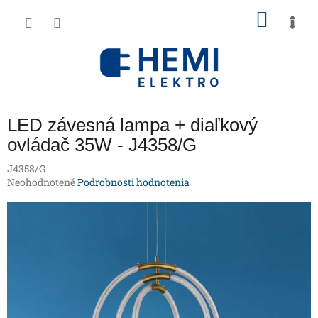
Prejsť
NÁKU
na
obsah
KOŠÍK
LED závesná lampa + diaľkový
ovládač 35W - J4358/G
J4358/G
Priemerné
Neohodnotené
Podrobnosti hodnotenia
hodnotenie
produktu
je
0,0
z
5
hviezdičiek.