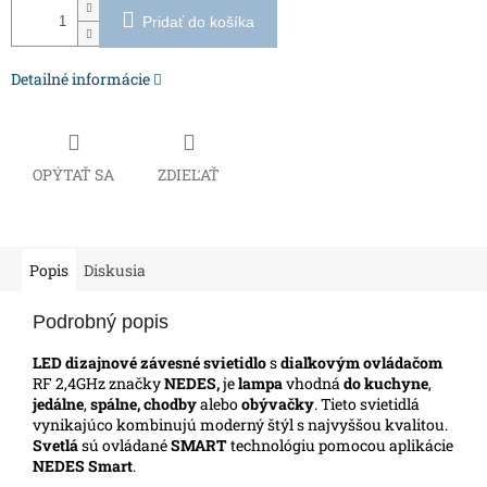
Pridať do košíka
Detailné informácie
OPÝTAŤ SA
ZDIEĽAŤ
Popis
Diskusia
Podrobný popis
LED dizajnové závesné svietidlo
s
diaľkovým ovládačom
RF 2,4GHz značky
NEDES,
je
lampa
vhodná
do kuchyne
,
jedálne
,
spálne, chodby
alebo
obývačky
. Tieto svietidlá
vynikajúco kombinujú moderný štýl s najvyššou kvalitou.
Svetlá
sú ovládané
SMART
technológiu pomocou aplikácie
NEDES Smart
.