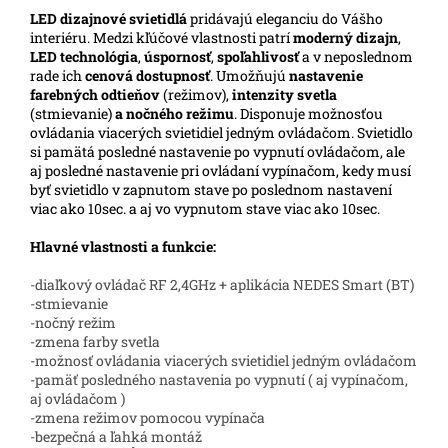
LED
dizajnové svietidlá
pridávajú eleganciu do Vášho
interiéru. Medzi kľúčové vlastnosti patrí
moderný dizajn
,
LED technológia
,
úspornosť
,
spoľahlivosť
a v neposlednom
rade ich
cenová dostupnosť
. Umožňujú
nastavenie
farebných odtieňov
(režimov),
intenzity svetla
(stmievanie)
a nočného režimu
. Disponuje možnosťou
ovládania viacerých svietidiel jedným ovládačom. Svietidlo
si pamätá posledné nastavenie po vypnutí ovládačom, ale
aj posledné nastavenie pri ovládaní vypínačom, kedy musí
byť svietidlo v zapnutom stave po poslednom nastavení
viac ako 10sec. a aj vo vypnutom stave viac ako 10sec.
Hlavné vlastnosti a funkcie:
-diaľkový ovládač RF 2,4GHz + aplikácia NEDES Smart (BT)
-stmievanie
-nočný režim
-zmena farby svetla
-možnosť ovládania viacerých svietidiel jedným ovládačom
-pamäť posledného nastavenia po vypnutí ( aj vypínačom,
aj ovládačom )
-zmena režimov pomocou vypínača
-bezpečná a ľahká montáž