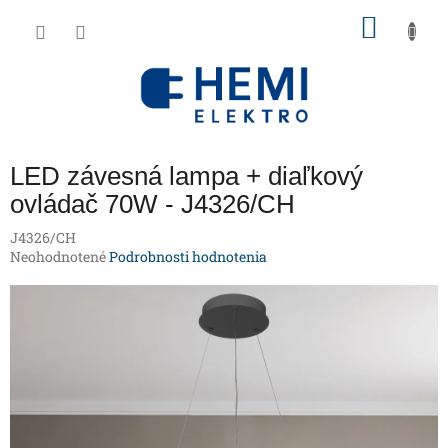
Prejsť
NÁKU
na
obsah
KOŠÍK
LED závesná lampa + diaľkový
ovládač 70W - J4326/CH
J4326/CH
Priemerné
Neohodnotené
Podrobnosti hodnotenia
hodnotenie
produktu
je
0,0
z
5
hviezdičiek.