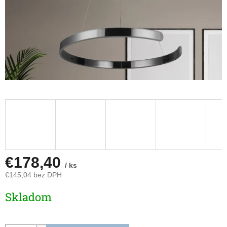
€178,40
/ ks
€145,04 bez DPH
Jednotková
Skladom
cena: