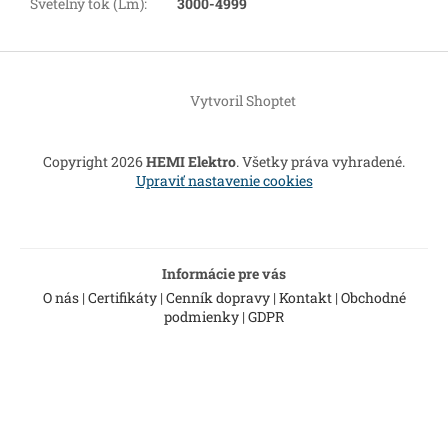
Svetelný tok (Lm)
:
3000-4999
Z
á
Vytvoril Shoptet
p
ä
t
Copyright 2026
HEMI Elektro
. Všetky práva vyhradené.
i
Upraviť nastavenie cookies
e
Informácie pre vás
O nás
|
Certifikáty
|
Cenník dopravy
|
Kontakt
|
Obchodné
podmienky
|
GDPR