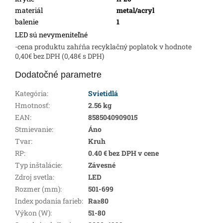
materiál
metal/acryl
balenie
1
LED sú nevymeniteľné
-cena produktu zahŕňa recyklačný poplatok v hodnote
0,40€ bez DPH (0,48€ s DPH)
Dodatočné parametre
Kategória
:
Svietidlá
Hmotnosť
:
2.56 kg
EAN
:
8585040909015
Stmievanie
:
Áno
Tvar
:
Kruh
RP
:
0.40 € bez DPH v cene
Typ inštalácie
:
Závesné
Zdroj svetla
:
LED
Rozmer (mm)
:
501-699
Index podania farieb
:
Ra≥80
Výkon (W)
:
51-80