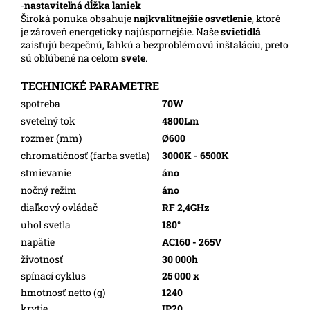
-
nastaviteľná dĺžka laniek
Široká ponuka obsahuje
najkvalitnejšie osvetlenie
, ktoré
je zároveň energeticky najúspornejšie. Naše
svietidlá
zaisťujú bezpečnú, ľahkú a bezproblémovú inštaláciu, preto
sú obľúbené na celom
svete
.
TECHNICKÉ PARAMETRE
spotreba
70W
svetelný tok
4800Lm
rozmer (mm)
Ø600
chromatičnosť (farba svetla)
3000K - 6500K
stmievanie
áno
nočný režim
áno
diaľkový ovládač
RF 2,4GHz
uhol svetla
180°
napätie
AC160 - 265V
životnosť
30 000h
spínací cyklus
25 000 x
hmotnosť netto (g)
1240
krytie
IP20