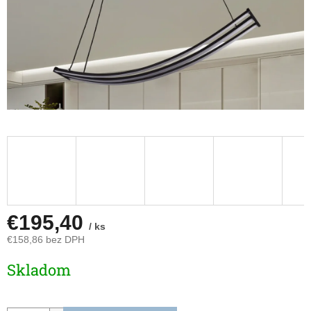
€195,40
/ ks
€158,86 bez DPH
Jednotková
Skladom
cena: