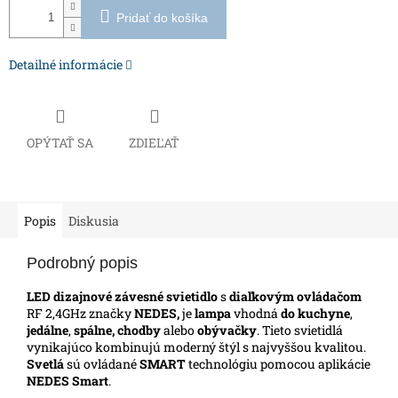
Pridať do košíka
Detailné informácie
OPÝTAŤ SA
ZDIEĽAŤ
Popis
Diskusia
Podrobný popis
LED dizajnové závesné svietidlo
s
diaľkovým ovládačom
RF 2,4GHz značky
NEDES,
je
lampa
vhodná
do kuchyne
,
jedálne
,
spálne, chodby
alebo
obývačky
. Tieto svietidlá
vynikajúco kombinujú moderný štýl s najvyššou kvalitou.
Svetlá
sú ovládané
SMART
technológiu pomocou aplikácie
NEDES Smart
.