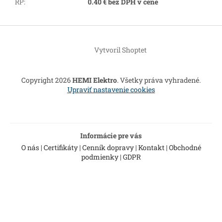
RP
:
0.40 € bez DPH v cene
Z
á
Vytvoril Shoptet
p
ä
t
Copyright 2026
HEMI Elektro
. Všetky práva vyhradené.
i
Upraviť nastavenie cookies
e
Informácie pre vás
O nás
|
Certifikáty
|
Cenník dopravy
|
Kontakt
|
Obchodné
podmienky
|
GDPR