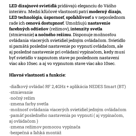
LED
dizajnové svietidlá
pridávajú eleganciu do Vášho
interiéru. Medzi kľúčové vlastnosti patrí
moderný dizajn
,
LED technológia
,
úspornosť
,
spoľahlivosť
a v neposlednom
rade ich
cenová dostupnosť
. Umožňujú
nastavenie
farebných odtieňov
(režimov),
intenzity svetla
(stmievanie)
a nočného režimu
. Disponuje možnosťou
ovládania viacerých svietidiel jedným ovládačom. Svietidlo
si pamätá posledné nastavenie po vypnutí ovládačom, ale
aj posledné nastavenie pri ovládaní vypínačom, kedy musí
byť svietidlo v zapnutom stave po poslednom nastavení
viac ako 10sec. a aj vo vypnutom stave viac ako 10sec.
Hlavné vlastnosti a funkcie:
-diaľkový ovládač RF 2,4GHz + aplikácia NEDES Smart (BT)
-stmievanie
-nočný režim
-zmena farby svetla
-možnosť ovládania viacerých svietidiel jedným ovládačom
-pamäť posledného nastavenia po vypnutí ( aj vypínačom,
aj ovládačom )
-zmena režimov pomocou vypínača
-bezpečná a ľahká montáž