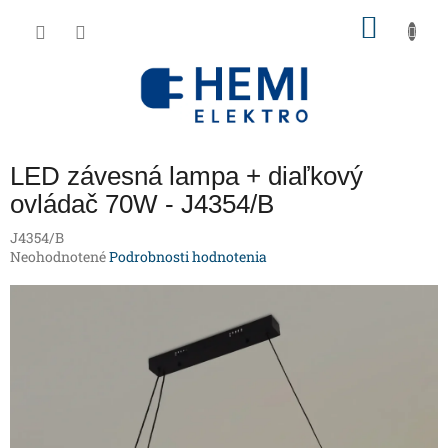
Prejsť
NÁKU
na
obsah
KOŠÍK
LED závesná lampa + diaľkový
ovládač 70W - J4354/B
J4354/B
Priemerné
Neohodnotené
Podrobnosti hodnotenia
hodnotenie
produktu
je
0,0
z
5
hviezdičiek.