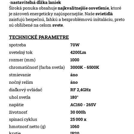
-
nastaviteľná dĺžka laniek
Široká ponuka obsahuje
najkvalitnejšie osvetlenie
, ktoré
je zároveň energeticky najúspornejšie. Naše
svietidlá
zaisťujú bezpečnú, ľahkú a bezproblémovú inštaláciu, preto
sú obľúbené na celom
svete
.
TECHNICKÉ PARAMETRE
spotreba
70W
svetelný tok
4200Lm
rozmer (mm)
1000
chromatičnosť (farba svetla)
3000K - 6500K
stmievanie
áno
nočný režim
áno
diaľkový ovládač
RF 2,4GHz
uhol svetla
180°
napätie
AC160 - 265V
životnosť
30 000h
spínací cyklus
25 000 x
hmotnosť netto (g)
1060
krytie
IP20