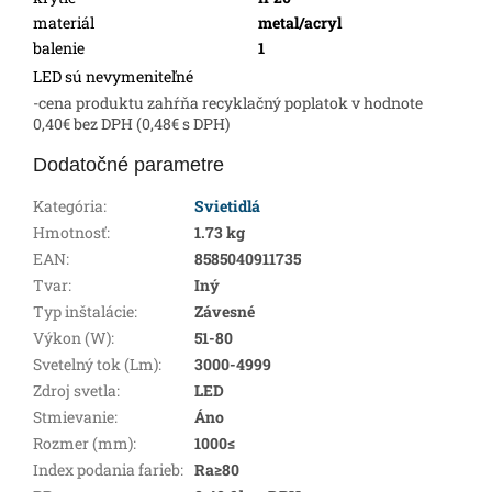
materiál
metal/acryl
balenie
1
LED sú nevymeniteľné
-cena produktu zahŕňa recyklačný poplatok v hodnote
0,40€ bez DPH (0,48€ s DPH)
Dodatočné parametre
Kategória
:
Svietidlá
Hmotnosť
:
1.73 kg
EAN
:
8585040911735
Tvar
:
Iný
Typ inštalácie
:
Závesné
Výkon (W)
:
51-80
Svetelný tok (Lm)
:
3000-4999
Zdroj svetla
:
LED
Stmievanie
:
Áno
Rozmer (mm)
:
1000≤
Index podania farieb
:
Ra≥80