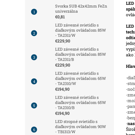
LED 
Svorka SUB 42x42mm FeZn
spál
univerzálna
ovl
€0,81
LED závesné svietidlo s
LED
diaľkovým ovládačom 85W
tech
- TA2311/W
odt
€229,90
jedn
vypí
LED závesné svietidlo s
diaľkovým ovládačom 85W
ako 
- TA2311/B
€229,90
Hlav
LED závesné svietidlo s
-dia
diaľkovým ovládačom 65W
-stm
- TA2310/W
-noč
€194,90
-zme
LED závesné svietidlo s
-mož
diaľkovým ovládačom 65W
-pam
- TA2310/B
-zm
€194,90
-bez
LED stropné svietidlo s
-
nas
diaľkovým ovládačom 90W
Širo
- TB1313/W
bezp