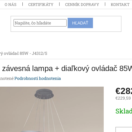
O NÁS
CERTIFIKÁTY
CENNÍK DOPRAVY
KONTAKT
HĽADAŤ
ý ovládač 85W - J4312/S
závesná lampa + diaľkový ovládač 85
rné
notené
Podrobnosti hodnotenia
enie
€28
tu
€229,59
Jednotk
Skla
cena:
iek.