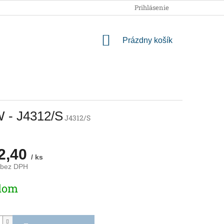
OBCHODNÉ PODMIENKY
PODMIENKY OCHRANY OSOBNÝCH
Prihlásenie
NÁKUPNÝ
Prázdny košík
KOŠÍK
W - J4312/S
J4312/S
2,40
/ ks
 bez DPH
ová
dom