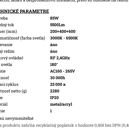
CHNICKÉ PARAMETRE
reba
85W
elný tok
5500Lm
mer (mm)
200+400+600
matičnosť (farba svetla)
3000K - 6500K
evanie
áno
ý režim
áno
kový ovládač
RF 2,4GHz
 svetla
180°
tie
AC160 - 265V
tnosť
30 000h
ací cyklus
25 000 x
nosť netto (g)
2280
ie
IP20
riál
metal/acryl
nie
1
sú nevymeniteľné
a produktu zahŕňa recyklačný poplatok v hodnote 0,40€ bez DPH (0,4