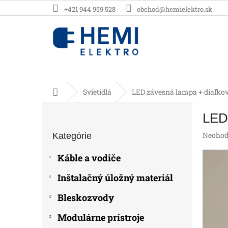
Prejsť
+421 944 959 528
obchod@hemielektro.sk
na
obsah
Domov
Svietidlá
LED závesná lampa + diaľkov
B
LED 
o
Preskočiť
č
Prieme
Neohod
Kategórie
kategórie
n
hodnot
ý
produk
Káble a vodiče
p
je
0,0
a
Inštalačný úložný materiál
z
n
5
e
Bleskozvody
hviezdič
l
Modulárne prístroje