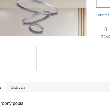
Detailné
TLA
s
Diskusia
robný popis