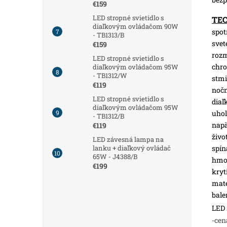
€159
LED stropné svietidlo s
TE
diaľkovým ovládačom 90W
spot
- TB1313/B
svet
€159
roz
LED stropné svietidlo s
chro
diaľkovým ovládačom 95W
- TB1312/W
stmi
€119
nočn
LED stropné svietidlo s
diaľ
diaľkovým ovládačom 95W
uhol
- TB1312/B
napä
€119
živo
LED závesná lampa na
spín
lanku + diaľkový ovládač
65W - J4388/B
hmot
€199
kryt
mate
bale
LED 
-cen