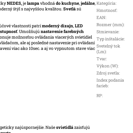
čky
NEDES,
je
lampa
vhodná
do kuchyne
,
jedálne
,
Kategória
:
oderný štýl s najvyššou kvalitou.
Svetlá
sú
Hmotnosť
:
EAN
:
Rozmer (mm)
:
účové vlastnosti patrí
moderný dizajn
,
LED
stupnosť
. Umožňujú
nastavenie farebných
Stmievanie
:
ponuje možnosťou ovládania viacerých svietidiel
Typ inštalácie
:
ládačom, ale aj posledné nastavenie pri ovládaní
Svetelný tok
vení viac ako 10sec. a aj vo vypnutom stave viac
(Lm)
:
Tvar
:
Výkon (W)
:
Zdroj svetla
:
Index podania
farieb
:
RP
:
rgeticky najúspornejšie. Naše
svietidlá
zaisťujú
m
svete
.