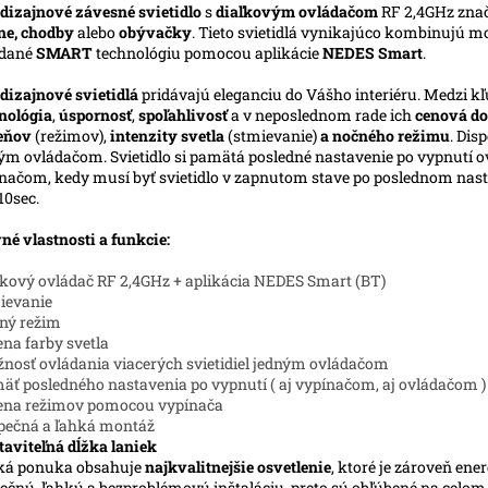
dizajnové závesné svietidlo
s
diaľkovým ovládačom
RF 2,4GHz zna
ne, chodby
alebo
obývačky
. Tieto svietidlá vynikajúco kombinujú m
ádané
SMART
technológiu pomocou aplikácie
NEDES Smart
.
dizajnové svietidlá
pridávajú eleganciu do Vášho interiéru. Medzi kľ
nológia
,
úspornosť
,
spoľahlivosť
a v neposlednom rade ich
cenová do
ieňov
(režimov),
intenzity svetla
(stmievanie)
a nočného režimu
. Dis
ým ovládačom. Svietidlo si pamätá posledné nastavenie po vypnutí ov
načom, kedy musí byť svietidlo v zapnutom stave po poslednom nasta
10sec.
né vlastnosti a funkcie:
ľkový ovládač RF 2,4GHz + aplikácia NEDES Smart (BT)
ievanie
ný režim
na farby svetla
nosť ovládania viacerých svietidiel jedným ovládačom
äť posledného nastavenia po vypnutí ( aj vypínačom, aj ovládačom )
ena režimov pomocou vypínača
pečná a ľahká montáž
taviteľná dĺžka laniek
ká ponuka obsahuje
najkvalitnejšie osvetlenie
, ktoré je zároveň ene
ečnú, ľahkú a bezproblémovú inštaláciu, preto sú obľúbené na celo