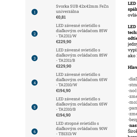
LED 
Svorka SUB 42x42mm FeZn
spál
univerzálna
ovl
€0,81
LED závesné svietidlo s
LED
diaľkovým ovládačom 85W
tech
- TA2311/W
odt
€229,90
jedn
vypí
LED závesné svietidlo s
diaľkovým ovládačom 85W
ako 
- TA2311/B
€229,90
Hlav
LED závesné svietidlo s
-dia
diaľkovým ovládačom 65W
-stm
- TA2310/W
-noč
€194,90
-zme
LED závesné svietidlo s
-mož
diaľkovým ovládačom 65W
-pam
- TA2310/B
-zm
€194,90
-bez
LED stropné svietidlo s
-
nas
diaľkovým ovládačom 90W
Širo
- TB1313/W
bezp