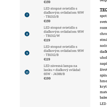
€159
LED stropné svietidlo s
TE
diaľkovým ovládačom 90W
spot
- TB1313/B
€159
svet
roz
LED stropné svietidlo s
diaľkovým ovládačom 95W
chro
- TB1312/W
stmi
€119
nočn
LED stropné svietidlo s
diaľkovým ovládačom 95W
diaľ
- TB1312/B
uhol
€119
napä
LED závesná lampa na
živo
lanku + diaľkový ovládač
65W - J4388/B
spín
€199
hmot
kryt
mate
bale
LED 