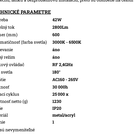
CHNICKÉ PARAMETRE
reba
42W
elný tok
2800Lm
mer (mm)
600
matičnosť (farba svetla)
3000K - 6500K
evanie
áno
ý režim
áno
kový ovládač
RF 2,4GHz
 svetla
180°
tie
AC160 - 265V
tnosť
30 000h
ací cyklus
25 000 x
nosť netto (g)
1230
ie
IP20
riál
metal/acryl
nie
1
sú nevymeniteľné