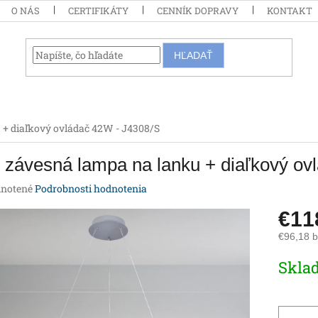
O NÁS
CERTIFIKÁTY
CENNÍK DOPRAVY
KONTAKT
HĽADAŤ
 + diaľkový ovládač 42W - J4308/S
závesná lampa na lanku + diaľkový ov
rné
notené
Podrobnosti hodnotenia
enie
€11
tu
€96,18 
Jednotk
Skla
cena:
iek.