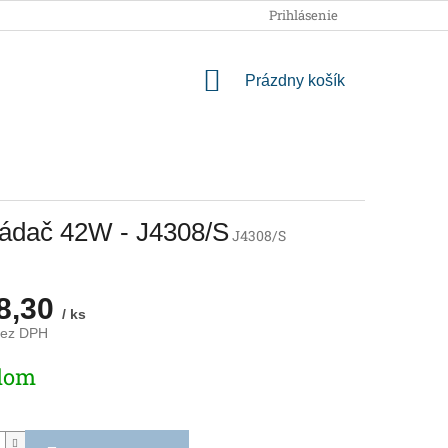
OBCHODNÉ PODMIENKY
PODMIENKY OCHRANY OSOBNÝCH
Prihlásenie
NÁKUPNÝ
Prázdny košík
KOŠÍK
ládač 42W - J4308/S
J4308/S
8,30
/ ks
bez DPH
ová
dom