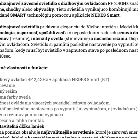
dizajnové závesné svietidlo
s
diaľkovým ovládačom
RF 2,4GHz zna
ne, chodby
alebo
obývačky
. Tieto svietidlá vynikajúco kombinujú m
ádané
SMART
technológiu pomocou aplikácie
NEDES Smart
.
dizajnové svietidlá
pridávajú eleganciu do Vášho interiéru. Medzi kľ
nológia
,
úspornosť
,
spoľahlivosť
a v neposlednom rade ich
cenová do
ieňov
(režimov),
intenzity svetla
(stmievanie)
a nočného režimu
. Dis
ým ovládačom. Svietidlo si pamätá posledné nastavenie po vypnutí ov
načom, kedy musí byť svietidlo v zapnutom stave po poslednom nasta
10sec.
né vlastnosti a funkcie:
ľkový ovládač RF 2,4GHz + aplikácia NEDES Smart (BT)
ievanie
ný režim
na farby svetla
nosť ovládania viacerých svietidiel jedným ovládačom
äť posledného nastavenia po vypnutí ( aj vypínačom, aj ovládačom )
ena režimov pomocou vypínača
pečná a ľahká montáž
taviteľná dĺžka laniek
ká ponuka obsahuje
najkvalitnejšie osvetlenie
, ktoré je zároveň ene
ečnú, ľahkú a bezproblémovú inštaláciu, preto sú obľúbené na celo