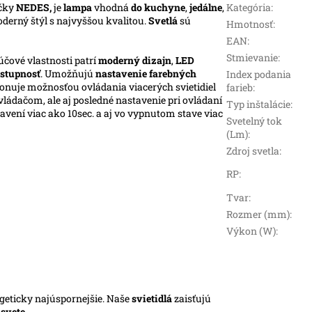
čky
NEDES,
je
lampa
vhodná
do kuchyne
,
jedálne
,
Kategória
:
oderný štýl s najvyššou kvalitou.
Svetlá
sú
Hmotnosť
:
EAN
:
Stmievanie
:
účové vlastnosti patrí
moderný dizajn
,
LED
stupnosť
. Umožňujú
nastavenie farebných
Index podania
ponuje možnosťou ovládania viacerých svietidiel
farieb
:
ládačom, ale aj posledné nastavenie pri ovládaní
Typ inštalácie
:
vení viac ako 10sec. a aj vo vypnutom stave viac
Svetelný tok
(Lm)
:
Zdroj svetla
:
RP
:
Tvar
:
Rozmer (mm)
:
Výkon (W)
:
rgeticky najúspornejšie. Naše
svietidlá
zaisťujú
m
svete
.