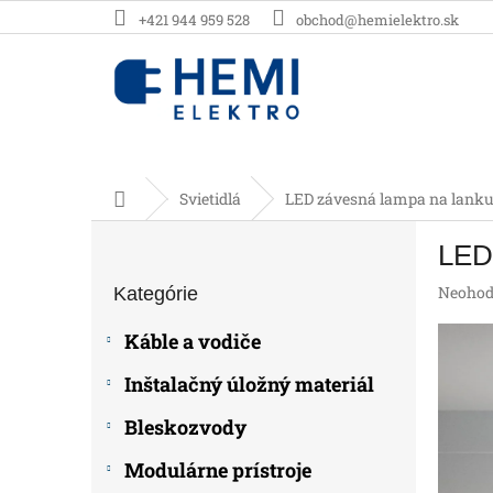
Prejsť
+421 944 959 528
obchod@hemielektro.sk
na
obsah
Domov
Svietidlá
LED závesná lampa na lanku
B
LED 
o
Preskočiť
č
Prieme
Neohod
Kategórie
kategórie
n
hodnot
ý
produk
Káble a vodiče
p
je
0,0
a
Inštalačný úložný materiál
z
n
5
e
Bleskozvody
hviezdič
l
Modulárne prístroje