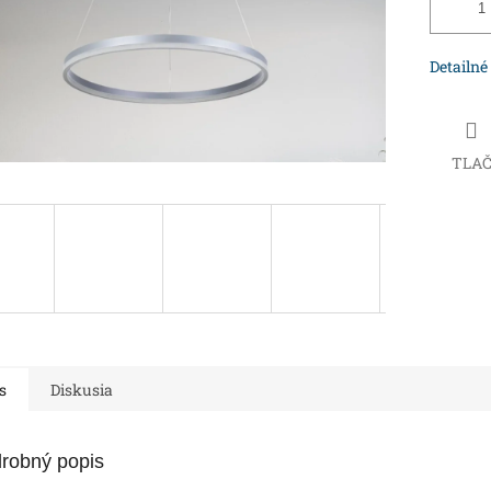
Detailné
TLA
s
Diskusia
robný popis