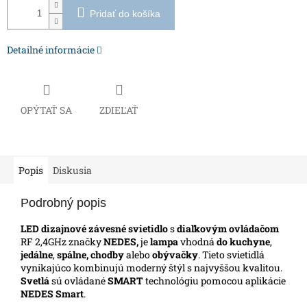
Pridať do košíka
Detailné informácie
OPÝTAŤ SA
ZDIEĽAŤ
Popis
Diskusia
Podrobný popis
LED dizajnové závesné svietidlo
s
diaľkovým ovládačom
RF 2,4GHz značky
NEDES,
je
lampa
vhodná
do kuchyne
,
jedálne
,
spálne, chodby
alebo
obývačky
. Tieto svietidlá
vynikajúco kombinujú moderný štýl s najvyššou kvalitou.
Svetlá
sú ovládané
SMART
technológiu pomocou aplikácie
NEDES Smart
.