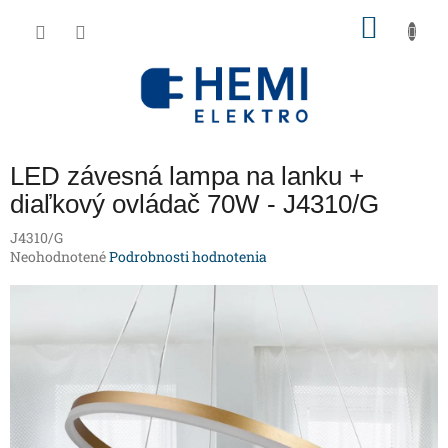
Prejsť
NÁKU
na
obsah
KOŠÍK
LED závesná lampa na lanku +
diaľkový ovládač 70W - J4310/G
J4310/G
Priemerné
Neohodnotené
Podrobnosti hodnotenia
hodnotenie
produktu
je
0,0
z
5
hviezdičiek.