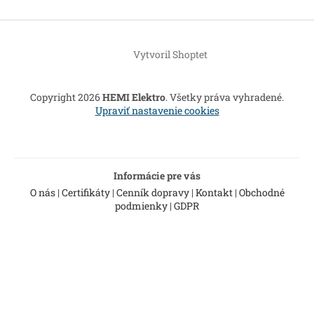
Z
á
Vytvoril Shoptet
p
ä
t
Copyright 2026
HEMI Elektro
. Všetky práva vyhradené.
i
Upraviť nastavenie cookies
e
Informácie pre vás
O nás
|
Certifikáty
|
Cenník dopravy
|
Kontakt
|
Obchodné
podmienky
|
GDPR