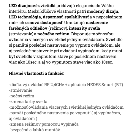
LED
dizajnové svietidlá
pridávajú eleganciu do Vášho
interiéru. Medzi kľúčové vlastnosti patrí
moderný dizajn
,
LED technológia
,
úspornosť
,
spoľahlivosť
a v neposlednom
rade ich
cenová dostupnosť
. Umožňujú
nastavenie
farebných odtieňov
(režimov),
intenzity svetla
(stmievanie)
a nočného režimu
. Disponuje možnosťou
ovládania viacerých svietidiel jedným ovládačom. Svietidlo
si pamätá posledné nastavenie po vypnutí ovládačom, ale
aj posledné nastavenie pri ovládaní vypínačom, kedy musí
byť svietidlo v zapnutom stave po poslednom nastavení
viac ako 10sec. a aj vo vypnutom stave viac ako 10sec.
Hlavné vlastnosti a funkcie:
-diaľkový ovládač RF 2,4GHz + aplikácia NEDES Smart (BT)
-stmievanie
-nočný režim
-zmena farby svetla
-možnosť ovládania viacerých svietidiel jedným ovládačom
-pamäť posledného nastavenia po vypnutí ( aj vypínačom,
aj ovládačom )
-zmena režimov pomocou vypínača
-bezpečná a ľahká montáž