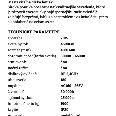
-
nastaviteľná dĺžka laniek
Široká ponuka obsahuje
najkvalitnejšie osvetlenie
, ktoré
je zároveň energeticky najúspornejšie. Naše
svietidlá
zaisťujú bezpečnú, ľahkú a bezproblémovú inštaláciu, preto
sú obľúbené na celom
svete
.
TECHNICKÉ PARAMETRE
spotreba
70W
svetelný tok
4600Lm
rozmer (mm)
400+600
chromatičnosť (farba svetla)
3000K - 6500K
stmievanie
áno
nočný režim
áno
diaľkový ovládač
RF 2,4GHz
uhol svetla
180°
napätie
AC160 - 265V
životnosť
30 000h
spínací cyklus
25 000 x
hmotnosť netto (g)
1900
krytie
IP20
materiál
metal/acryl