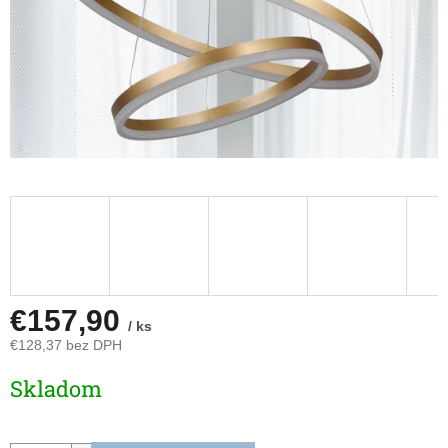
€157,90
/ ks
€128,37 bez DPH
Jednotková
Skladom
cena: