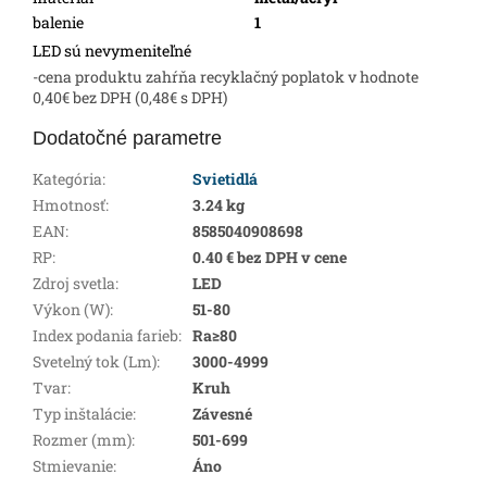
balenie
1
LED sú nevymeniteľné
-cena produktu zahŕňa recyklačný poplatok v hodnote
0,40€ bez DPH (0,48€ s DPH)
Dodatočné parametre
Kategória
:
Svietidlá
Hmotnosť
:
3.24 kg
EAN
:
8585040908698
RP
:
0.40 € bez DPH v cene
Zdroj svetla
:
LED
Výkon (W)
:
51-80
Index podania farieb
:
Ra≥80
Svetelný tok (Lm)
:
3000-4999
Tvar
:
Kruh
Typ inštalácie
:
Závesné
Rozmer (mm)
:
501-699
Stmievanie
:
Áno