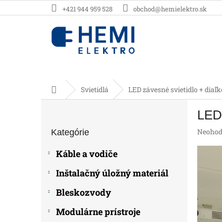
Prejsť
+421 944 959 528
obchod@hemielektro.sk
na
obsah
Domov
Svietidlá
LED závesné svietidlo + diaľ
B
LED 
o
Preskočiť
č
Prieme
Neohod
Kategórie
kategórie
n
hodnot
ý
produk
Káble a vodiče
p
je
0,0
a
Inštalačný úložný materiál
z
n
5
e
Bleskozvody
hviezdič
l
Modulárne prístroje