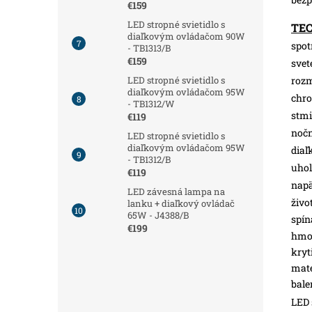
€159
LED stropné svietidlo s
TE
diaľkovým ovládačom 90W
spot
- TB1313/B
€159
svet
roz
LED stropné svietidlo s
diaľkovým ovládačom 95W
chro
- TB1312/W
stmi
€119
nočn
LED stropné svietidlo s
diaľkovým ovládačom 95W
diaľ
- TB1312/B
uhol
€119
napä
LED závesná lampa na
živo
lanku + diaľkový ovládač
65W - J4388/B
spín
€199
hmot
kryt
mate
bale
LED 