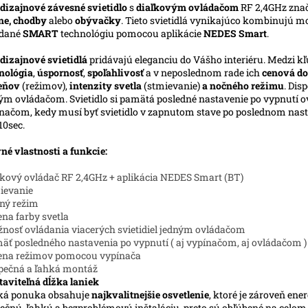
dizajnové závesné svietidlo
s
diaľkovým ovládačom
RF 2,4GHz zna
ne, chodby
alebo
obývačky
. Tieto svietidlá vynikajúco kombinujú m
ádané
SMART
technológiu pomocou aplikácie
NEDES Smart
.
dizajnové svietidlá
pridávajú eleganciu do Vášho interiéru. Medzi kľ
nológia
,
úspornosť
,
spoľahlivosť
a v neposlednom rade ich
cenová do
ieňov
(režimov),
intenzity svetla
(stmievanie)
a nočného režimu
. Dis
ým ovládačom. Svietidlo si pamätá posledné nastavenie po vypnutí ov
načom, kedy musí byť svietidlo v zapnutom stave po poslednom nasta
10sec.
né vlastnosti a funkcie:
ľkový ovládač RF 2,4GHz + aplikácia NEDES Smart (BT)
ievanie
ný režim
na farby svetla
nosť ovládania viacerých svietidiel jedným ovládačom
äť posledného nastavenia po vypnutí ( aj vypínačom, aj ovládačom )
ena režimov pomocou vypínača
pečná a ľahká montáž
taviteľná dĺžka laniek
ká ponuka obsahuje
najkvalitnejšie osvetlenie
, ktoré je zároveň ene
ečnú, ľahkú a bezproblémovú inštaláciu, preto sú obľúbené na celo