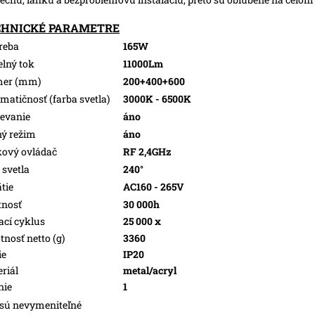
CHNICKÉ PARAMETRE
reba
165W
elný tok
11000Lm
mer (mm)
200+400+600
matičnosť (farba svetla)
3000K - 6500K
evanie
áno
ý režim
áno
kový ovládač
RF 2,4GHz
 svetla
240°
tie
AC160 - 265V
tnosť
30 000h
ací cyklus
25 000 x
nosť netto (g)
3360
ie
IP20
riál
metal/acryl
nie
1
sú nevymeniteľné