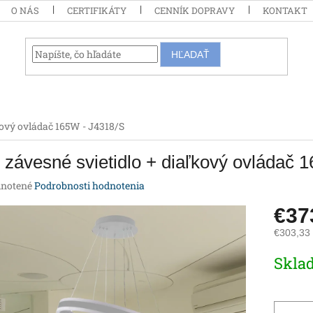
O NÁS
CERTIFIKÁTY
CENNÍK DOPRAVY
KONTAKT
HĽADAŤ
kový ovládač 165W - J4318/S
závesné svietidlo + diaľkový ovládač 
rné
notené
Podrobnosti hodnotenia
enie
€37
tu
€303,33
Jednotk
Skla
cena:
iek.