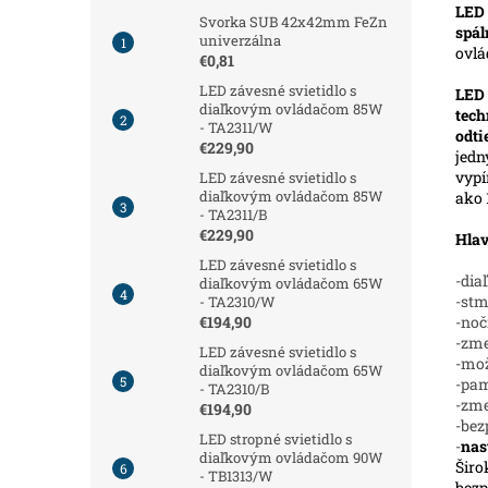
LED 
Svorka SUB 42x42mm FeZn
spál
univerzálna
ovl
€0,81
LED závesné svietidlo s
LED
diaľkovým ovládačom 85W
tech
- TA2311/W
odt
€229,90
jedn
vypí
LED závesné svietidlo s
diaľkovým ovládačom 85W
ako 
- TA2311/B
€229,90
Hlav
LED závesné svietidlo s
-dia
diaľkovým ovládačom 65W
-stm
- TA2310/W
-noč
€194,90
-zme
LED závesné svietidlo s
-mož
diaľkovým ovládačom 65W
-pam
- TA2310/B
-zm
€194,90
-bez
LED stropné svietidlo s
-
nas
diaľkovým ovládačom 90W
Širo
- TB1313/W
bezp