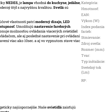
čky
NEDES,
je
lampa
vhodná
do kuchyne
,
jedálne
,
Kategória
:
oderný štýl s najvyššou kvalitou.
Svetlá
sú
Hmotnosť
:
EAN
:
Výkon (W)
:
účové vlastnosti patrí
moderný dizajn
,
LED
stupnosť
. Umožňujú
nastavenie farebných
Index podania
ponuje možnosťou ovládania viacerých svietidiel
farieb
:
ládačom, ale aj posledné nastavenie pri ovládaní
Stmievanie
:
vení viac ako 10sec. a aj vo vypnutom stave viac
Zdroj svetla
:
Rozmer (mm)
:
Tvar
:
Typ inštalácie
:
Svetelný tok
(Lm)
:
RP
:
rgeticky najúspornejšie. Naše
svietidlá
zaisťujú
m
svete
.