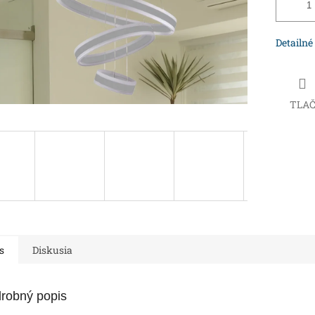
Detailné
TLA
s
Diskusia
robný popis