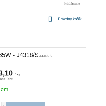
OBCHODNÉ PODMIENKY
PODMIENKY OCHRANY OSOBNÝCH
Prihlásenie
NÁKUPNÝ
Prázdny košík
KOŠÍK
165W - J4318/S
J4318/S
3,10
/ ks
 bez DPH
ová
dom